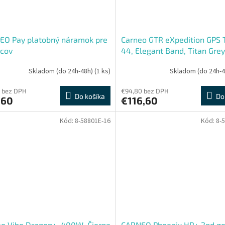
EO Pay platobný náramok pre
Carneo GTR eXpedition GPS T
pcov
44, Elegant Band, Titan Grey
Skladom (do 24h-48h)
(1 ks)
Skladom (do 24h-
 bez DPH
€94,80 bez DPH
Do košíka
Do
,60
€116,60
Kód:
8-58801E-16
Kód:
8-
o Vibe Dragon+, 400W, Čierna
CARNEO Phoenix HR+ 2nd ge