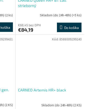
CARNEO Queen HR+ BT call
strieborný
48h)
(2 ks)
Skladom (do 24h-48h)
(>5 ks)
€68,45 bez DPH
 košíka
Do košíka
€84,19
09299431
Kód:
8588009299240
 gen.
CARNEO Artemis HR+ black
8h)
(2 KS)
Skladom (do 24h-48h)
(2 KS)