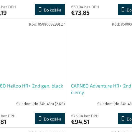
5 bez DPH
€60,04 bez DPH
Do košíka
Do
,19
€73,85
Kód:
8588009299127
Kód:
85880
O Heiloo HR+ 2nd gen. black
CARNEO Adventure HR+ 2nd 
čierny
Skladom (do 24h-48h)
(2 KS)
Skladom (do 24h-48
 bez DPH
€76,84 bez DPH
Do košíka
Do
,81
€94,51