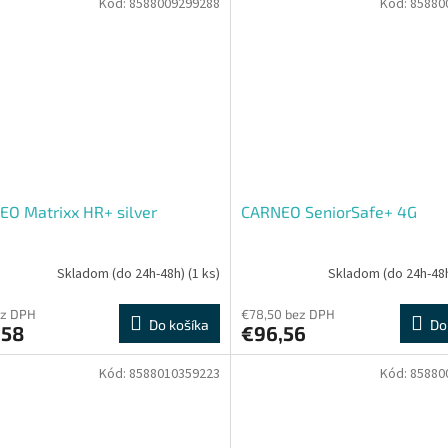
Kód:
8588009299288
Kód:
85880
O Matrixx HR+ silver
CARNEO SeniorSafe+ 4G
Skladom (do 24h-48h)
(1 ks)
Skladom (do 24h-48
ez DPH
€78,50 bez DPH
Do košíka
Do
,58
€96,56
Kód:
8588010359223
Kód:
85880