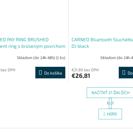
EO PAY RING BRUSHED
CARNEO Bluetooth Sluchátk
ent ring s brúseným povrchom
DJ black
, v.9
Skladom (do 24h-48h)
(1 ks)
Skladom (do 24h-
 bez DPH
€21,80 bez DPH
Do košíka
Do
€26,81
NAČÍTAŤ 21 ĎALŠÍCH
S
1
3
O
t
r
v
HORE
á
l
n
á
k
d
o