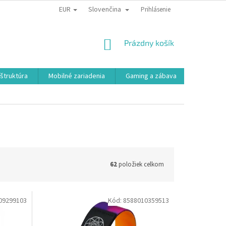
EUR
Slovenčina
Prihlásenie
NÁKUPNÝ
Prázdny košík
KOŠÍK
aštruktúra
Mobilné zariadenia
Gaming a zábava
Smart a e
62
položiek celkom
09299103
Kód:
8588010359513