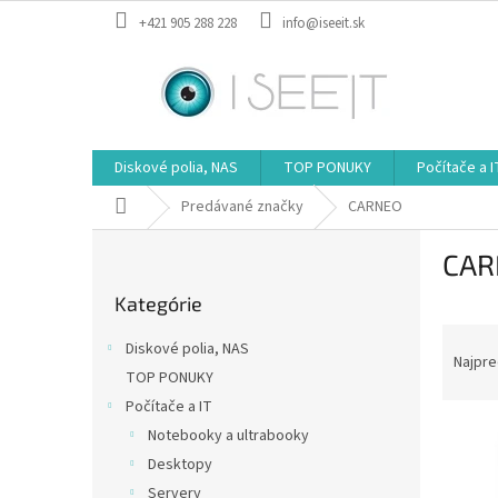
Prejsť
+421 905 288 228
info@iseeit.sk
na
obsah
Diskové polia, NAS
TOP PONUKY
Počítače a I
Domov
Predávané značky
CARNEO
B
CAR
o
Preskočiť
č
Kategórie
kategórie
n
R
ý
Diskové polia, NAS
a
p
Najpre
TOP PONUKY
d
a
Počítače a IT
e
n
V
n
e
Notebooky a ultrabooky
ý
i
l
Desktopy
p
e
Servery