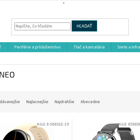
HĽADAŤ
T
Periférie a príslušenstvo
Tlač a kancelária
Siete a infr
NEO
dávanejšie
Najlacnejšie
Najdrahšie
Abecedne
Kód:
8-58801E-19
Kód:
85880