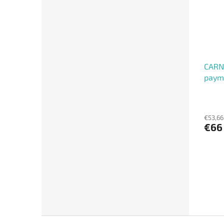
CARN
paym
čierny
€53,66
€66
Z