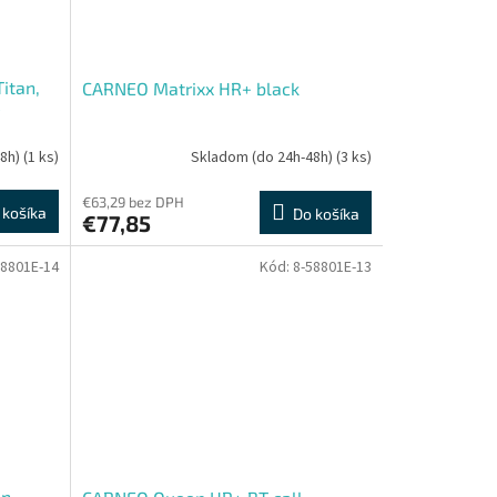
itan,
CARNEO Matrixx HR+ black
48h)
(1 ks)
Skladom (do 24h-48h)
(3 ks)
€63,29 bez DPH
 košíka
Do košíka
€77,85
58801E-14
Kód:
8-58801E-13
n.