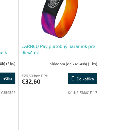
CARNEO Pay platobný náramok pre
ack
dievčatá
48h)
(2 ks)
Skladom (do 24h-48h)
(1 ks)
€26,50 bez DPH
 košíka
Do košíka
€32,60
10359599
Kód:
8-58801E-17