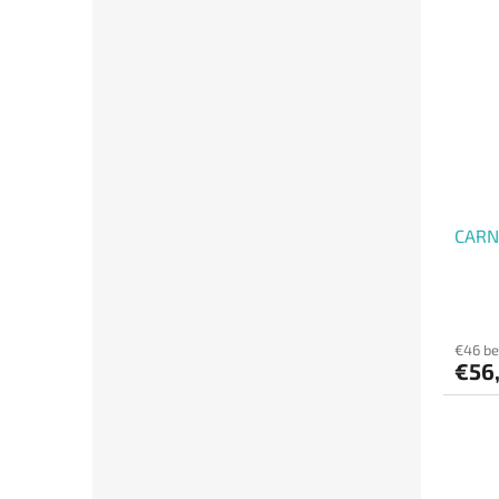
CARNE
€46 b
€56