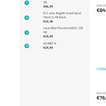
GB
€68,4
€86,99
€84
R/C auto Bugatti Grand Sport
Vitese (1:24) black
€16,40
Lexar Blue Plus microSDXC 128
GB
€38,99
AS-60BT-A
€29,99
CARNE
€62,45
€76