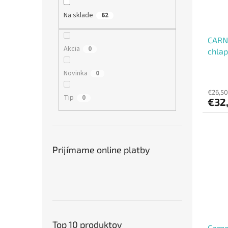
Na sklade
62
CARN
Akcia
0
chla
Novinka
0
€26,50
Tip
0
€32
Prijímame online platby
Top 10 produktov
Carne