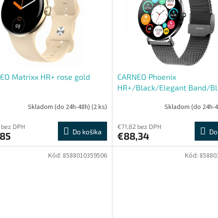
EO Matrixx HR+ rose gold
CARNEO Phoenix
HR+/Black/Elegant Band/Bl
Skladom (do 24h-48h)
(2 ks)
Skladom (do 24h-
 bez DPH
€71,82 bez DPH
Do košíka
Do
,85
€88,34
Kód:
8588010359506
Kód:
85880