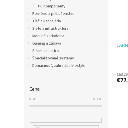
i
p
PC Komponenty
s
r
Periférie a príslušenstvo
p
o
r
d
Tlač a kancelária
o
u
Siete a infraštruktúra
d
k
Mobilné zariadenia
u
t
Gaming a zábava
CARN
k
o
Smart a elektro
t
v
o
Špecializované systémy
v
Domácnosť, záhrada a lifestyle
€63,29
€77
Cena
€
26
€
130