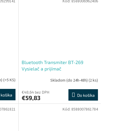
09299141
Kód:
8588006962406
Bluetooth Transmiter BT-269
Vysielač a prijímač
h)
(>5 KS)
Skladom (do 24h-48h)
(2 ks)
€48,64 bez DPH
 košíka
Do košíka
€59,83
07861821
Kód:
8588007861784