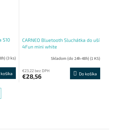
a S10
CARNEO Bluetooth Sluchátka do uší
4Fun mini white
48h)
(3 ks)
Skladom (do 24h-48h)
(1 KS)
€23,22 bez DPH
 košíka
Do košíka
€28,56