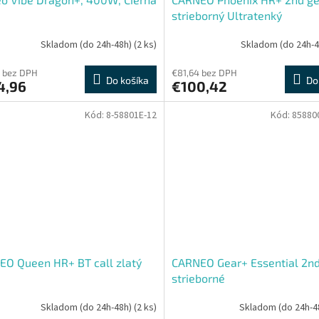
strieborný Ultratenký
Skladom (do 24h-48h)
(2 ks)
Skladom (do 24h-
 bez DPH
€81,64 bez DPH
Do košíka
Do
4,96
€100,42
Kód:
8-58801E-12
Kód:
85880
O Queen HR+ BT call zlatý
CARNEO Gear+ Essential 2nd
strieborné
Skladom (do 24h-48h)
(2 ks)
Skladom (do 24h-4