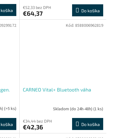
€52,33 bez DPH
 košíka
Do košíka
€64,37
09299172
Kód:
8588006962819
gen.
CARNEO Vital+ Bluetooth váha
h)
(>5 ks)
Skladom (do 24h-48h)
(1 ks)
€34,44 bez DPH
 košíka
Do košíka
€42,36