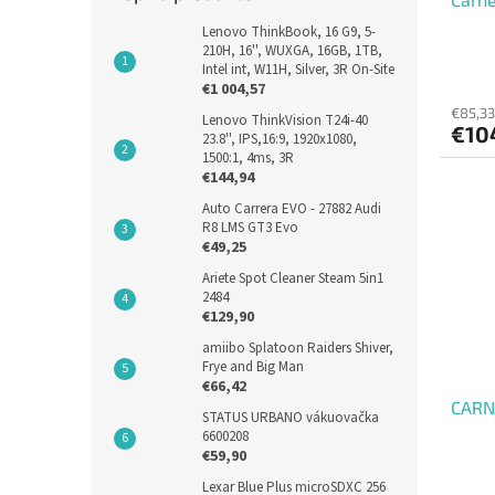
Lenovo ThinkBook, 16 G9, 5-
210H, 16'', WUXGA, 16GB, 1TB,
Intel int, W11H, Silver, 3R On-Site
€1 004,57
€85,33
Lenovo ThinkVision T24i-40
€10
23.8'', IPS,16:9, 1920x1080,
1500:1, 4ms, 3R
€144,94
Auto Carrera EVO - 27882 Audi
R8 LMS GT3 Evo
€49,25
Ariete Spot Cleaner Steam 5in1
2484
€129,90
amiibo Splatoon Raiders Shiver,
Frye and Big Man
€66,42
CARNE
STATUS URBANO vákuovačka
6600208
€59,90
Lexar Blue Plus microSDXC 256