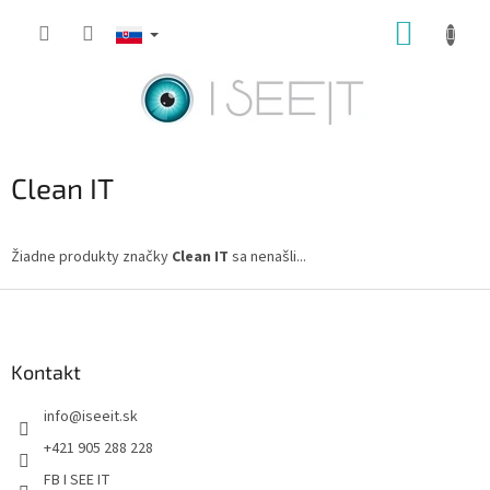
Prejsť
NÁKUP
na
obsah
KOŠÍK
Clean IT
Žiadne produkty značky
Clean IT
sa nenašli...
Z
á
p
ä
Kontakt
t
info
@
iseeit.sk
i
e
+421 905 288 228
FB I SEE IT