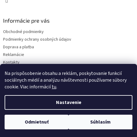
Informácie pre vás
Obchodné podmienky
Podmienky ochrany osobných údajov
Doprava a platba
Reklamácie
Kontakty
Na prispôsobenie obsahu a reklám, poskytovanie funkcií
sociálnych médií a analýzu návštevnosti používame súbory
cookie. Viac informácií
tu
.
Nastavenie
Copyright 2026
Eshop I SEE IT
. Všetky práva vyhradené.
Upraviť
nastavenie cookies
Odmietnuť
Súhlasím