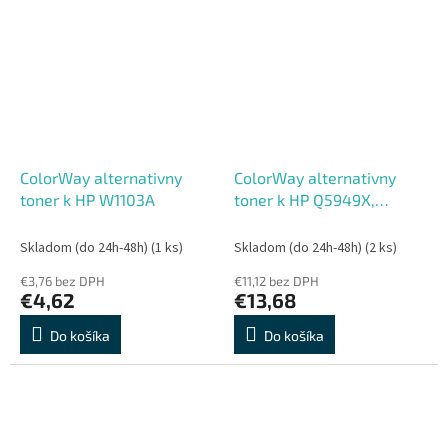
ColorWay alternativny
ColorWay alternativny
toner k HP W1103A
toner k HP Q5949X,
Q7553X a Canon 708, 715H
Econom
Skladom (do 24h-48h)
(1 ks)
Skladom (do 24h-48h)
(2 ks)
€3,76 bez DPH
€11,12 bez DPH
€4,62
€13,68
Do košíka
Do košíka