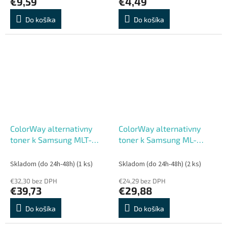
€9,59
€4,49
Do košíka
Do košíka
ColorWay alternativny
ColorWay alternativny
toner k Samsung MLT-
toner k Samsung ML-
D116L
1610D2, ML2010D3, SCX-
4521D3 a Xerox 106R01159
Skladom (do 24h-48h)
(1 ks)
Skladom (do 24h-48h)
(2 ks)
€32,30 bez DPH
€24,29 bez DPH
€39,73
€29,88
Do košíka
Do košíka