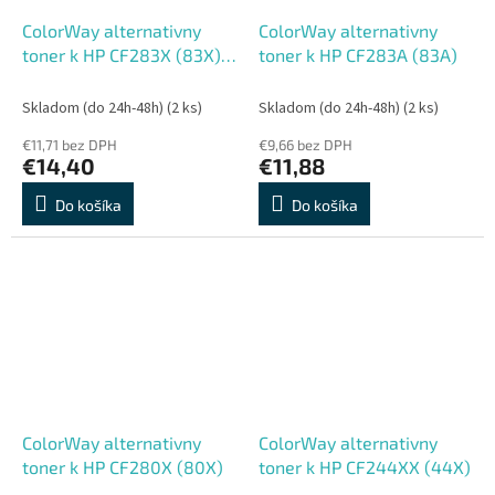
ColorWay alternativny
ColorWay alternativny
toner k HP CF283X (83X) a
toner k HP CF283A (83A)
Canon 737H
Skladom (do 24h-48h)
(2 ks)
Skladom (do 24h-48h)
(2 ks)
€11,71 bez DPH
€9,66 bez DPH
€14,40
€11,88
Do košíka
Do košíka
ColorWay alternativny
ColorWay alternativny
toner k HP CF280X (80X)
toner k HP CF244XX (44X)