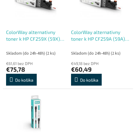
s
r
p
o
r
d
o
u
d
k
ColorWay alternativny
ColorWay alternativny
u
t
toner k HP CF259X (59X) a
toner k HP CF259A (59A) a
k
o
Canon 057H
Canon 057
t
v
Skladom (do 24h-48h)
(2 ks)
Skladom (do 24h-48h)
(2 ks)
o
€61,61 bez DPH
€49,18 bez DPH
v
€75,78
€60,49
Do košíka
Do košíka