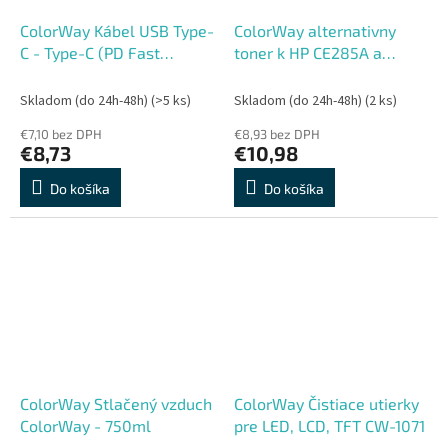
ColorWay Kábel USB Type-
ColorWay alternativny
C - Type-C (PD Fast
toner k HP CE285A a
Charging 60W) 3.0A 1m
Canon 725
Skladom (do 24h-48h)
(>5 ks)
Skladom (do 24h-48h)
(2 ks)
€7,10 bez DPH
€8,93 bez DPH
€8,73
€10,98
Do košíka
Do košíka
ColorWay Stlačený vzduch
ColorWay Čistiace utierky
ColorWay - 750ml
pre LED, LCD, TFT CW-1071