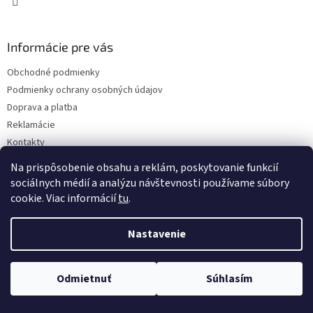
Informácie pre vás
Obchodné podmienky
Podmienky ochrany osobných údajov
Doprava a platba
Reklamácie
Kontakty
Na prispôsobenie obsahu a reklám, poskytovanie funkcií
sociálnych médií a analýzu návštevnosti používame súbory
cookie. Viac informácií
tu
.
Nastavenie
Copyright 2026
Eshop I SEE IT
. Všetky práva vyhradené.
Upraviť
nastavenie cookies
Odmietnuť
Súhlasím