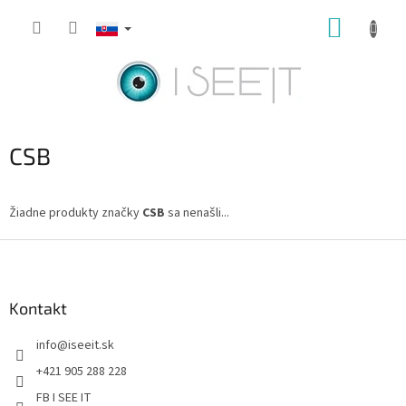
Prejsť
NÁKUP
na
obsah
KOŠÍK
CSB
Žiadne produkty značky
CSB
sa nenašli...
Z
á
p
ä
Kontakt
t
info
@
iseeit.sk
i
e
+421 905 288 228
FB I SEE IT