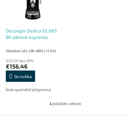
s
r
p
o
r
d
o
u
d
k
DeLonghi Dedica EC 685
u
t
BK pákové espresso
k
o
t
v
Skladom (do 24h-48h)
(>5 KS)
o
€127,20 bez DPH
v
€156,46
Do košíka
Druh spotrebiča:Espressa
1
položiek celkom
O
v
l
Z
á
á
d