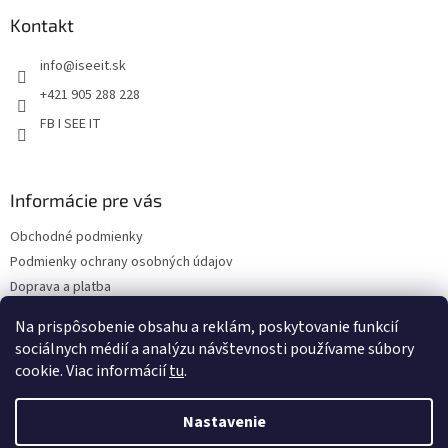
p
a
ä
Kontakt
c
t
i
info
@
iseeit.sk
i
e
p
e
+421 905 288 228
r
FB I SEE IT
v
k
y
v
Informácie pre vás
ý
p
Obchodné podmienky
i
s
Podmienky ochrany osobných údajov
u
Doprava a platba
Reklamácie
Na prispôsobenie obsahu a reklám, poskytovanie funkcií
Kontakty
sociálnych médií a analýzu návštevnosti používame súbory
cookie. Viac informácií
tu
.
Nastavenie