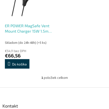
s
r
p
o
r
d
o
u
d
k
ER POWER MagSafe Vent
u
t
Mount Charger 15W 1.5m
k
o
Cable MFM Certified -
t
v
Black
Skladom (do 24h-48h)
(>5 ks)
o
€54,11 bez DPH
v
€66,56
Do košíka
1
položiek celkom
O
v
l
Z
á
á
d
p
a
ä
Kontakt
c