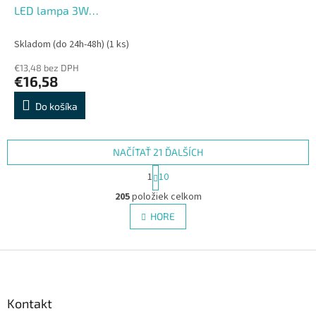
LED lampa 3W
stmievateľná, bezdrôtové
nabíjanie, biela
Skladom (do 24h-48h)
(1 ks)
€13,48 bez DPH
€16,58
Do košíka
NAČÍTAŤ 21 ĎALŠÍCH
S
1
10
t
O
r
205
položiek celkom
v
á
l
HORE
n
á
k
d
o
v
Z
a
a
c
á
n
i
p
i
e
ä
Kontakt
e
p