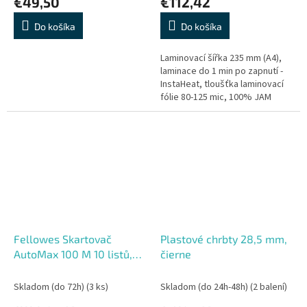
€49,50
€112,42
Do košíka
Do košíka
Laminovací šířka 235 mm (A4),
laminace do 1 min po zapnutí -
InstaHeat, tloušťka laminovací
fólie 80-125 mic, 100% JAM
FREE, Auto Shut off. Laminace
fotografií možná, pro...
Fellowes Skartovač
Plastové chrbty 28,5 mm,
AutoMax 100 M 10 listů,
čierne
23L, NBÚ2, křížový řez
Skladom (do 72h)
(3 ks)
Skladom (do 24h-48h)
(2 balení)