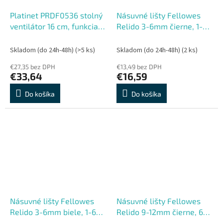
Platinet PRDF0536 stolný
Násuvné lišty Fellowes
ventilátor 16 cm, funkcia
Relido 3-6mm čierne, 1-60
nočného osvetlenia,
listov, 50ks/bal
oscilácia, akumulátor
Skladom (do 24h-48h)
(>5 ks)
Skladom (do 24h-48h)
(2 ks)
3000 mAh,
€27,35 bez DPH
€13,49 bez DPH
€33,64
€16,59
Do košíka
Do košíka
Násuvné lišty Fellowes
Násuvné lišty Fellowes
Relido 3-6mm biele, 1-60
Relido 9-12mm čierne, 60-
listov, 50ks/bal
120 listov, 50ks/bal