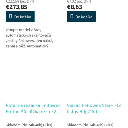
€222,64 bez DPH
€7,02 bez DPH
€273,85
€8,63
Do košíka
Do košíka
Vstupní model z řady
automatických skartovačů
značky Fellowes. Jen nalož,
zapni a běž. Automatický
skartovací stroj Vám šetří čas
strávený vkládáním
skartovaných papírů....
Rotačná rezačka Fellowes
Viazač Fellowes Star+ /12
Proton A4, dĺžka rezu 320
listov 80g/150
mm, kapacita 8 listov 80g
listov/19mm/formát A4 ,
papiera
A5
Skladom (do 24h-48h)
(1 ks)
Skladom (do 24h-48h)
(2 ks)