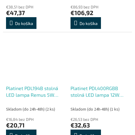
€38,51 bez DPH
€86,93 bez DPH
€47,37
€106,92
Do košíka
Do košíka
Platinet PDL194B stolná
Platinet PDL400RGBB
LED lampa Remus 5W
stolná LED lampa 12W
stmievateľná, dotykové
stmievateľná, dotykové
ovládanie, USB port,
ovládanie, USB port,
Skladom (do 24h-48h)
(2 ks)
Skladom (do 24h-48h)
(1 ks)
čierna
čierna
€16,84 bez DPH
€26,53 bez DPH
€20,71
€32,63