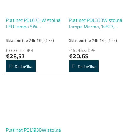
Platinet PDL6731W stolná
Platinet PDL333W stolná
LED lampa 5W
lampa Marma, 1xE27,
stmievateľná, integrovaná
40W, biela
batéria 6000mAh, USB
Skladom (do 24h-48h)
(1 ks)
Skladom (do 24h-48h)
(1 ks)
port, biela
€23,23 bez DPH
€16,79 bez DPH
€28,57
€20,65
Do košíka
Do košíka
Platinet PDL1930W stolná