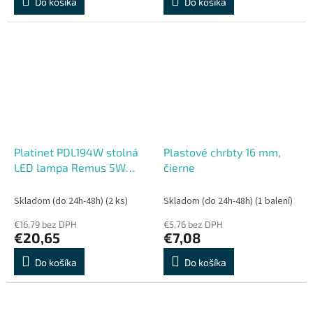
Do košíka
Do košíka
Platinet PDL194W stolná
Plastové chrbty 16 mm,
LED lampa Remus 5W
čierne
stmievateľná, dotykové
ovládanie, USB port, biela
Skladom (do 24h-48h)
(2 ks)
Skladom (do 24h-48h)
(1 balení)
€16,79 bez DPH
€5,76 bez DPH
€20,65
€7,08
Do košíka
Do košíka