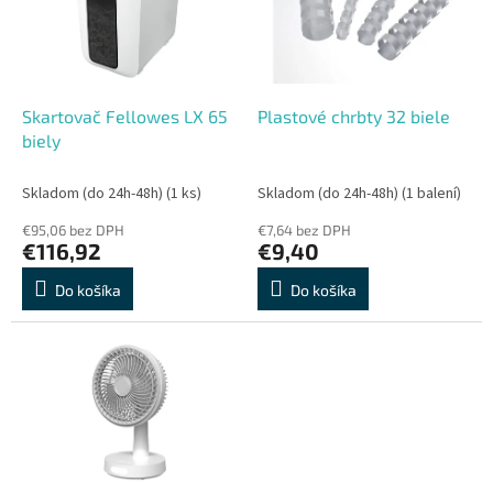
s
r
p
o
r
d
o
u
d
k
Skartovač Fellowes LX 65
Plastové chrbty 32 biele
u
t
biely
k
o
t
v
Skladom (do 24h-48h)
(1 ks)
Skladom (do 24h-48h)
(1 balení)
o
€95,06 bez DPH
€7,64 bez DPH
v
€116,92
€9,40
Do košíka
Do košíka