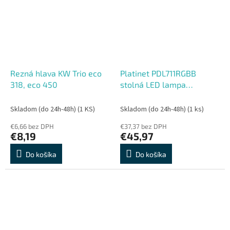
Rezná hlava KW Trio eco
Platinet PDL711RGBB
318, eco 450
stolná LED lampa
stmievateľná, bezdrôtové
nabíjanie, hodiny, čierna
Skladom (do 24h-48h)
(1 KS)
Skladom (do 24h-48h)
(1 ks)
€6,66 bez DPH
€37,37 bez DPH
€8,19
€45,97
Do košíka
Do košíka