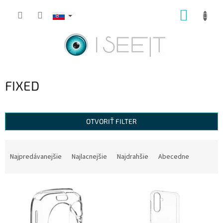
Prejsť
NÁKUP
na
obsah
KOŠÍK
FIXED
OTVORIŤ FILTER
R
a
Najpredávanejšie
Najlacnejšie
Najdrahšie
Abecedne
d
e
V
n
ý
i
p
e
i
p