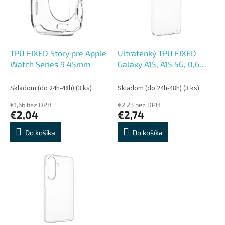
s
r
p
o
r
d
o
u
d
k
TPU FIXED Story pre Apple
Ultratenký TPU FIXED
u
t
Watch Series 9 45mm
Galaxy A15, A15 5G, 0,6
k
o
mm
t
v
Skladom (do 24h-48h)
(3 ks)
Skladom (do 24h-48h)
(3 ks)
o
€1,66 bez DPH
€2,23 bez DPH
v
€2,04
€2,74
Do košíka
Do košíka