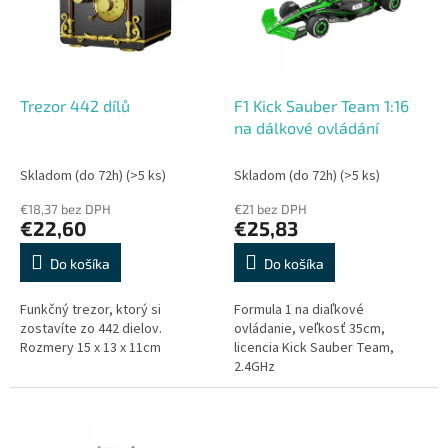
s
r
p
o
r
d
o
u
d
k
Trezor 442 dílů
F1 Kick Sauber Team 1:16
u
t
na dálkové ovládání
k
o
t
v
Skladom (do 72h)
(>5 ks)
Skladom (do 72h)
(>5 ks)
o
€18,37 bez DPH
€21 bez DPH
v
€22,60
€25,83
Do košíka
Do košíka
Funkčný trezor, ktorý si
Formula 1 na diaľkové
zostavíte zo 442 dielov.
ovládanie, veľkosť 35cm,
Rozmery 15 x 13 x 11cm
licencia Kick Sauber Team,
2.4GHz