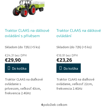
Traktor CLAAS na dálkové
Traktor CLAAS na dálkové
ovládání s přívěsem
ovládání
Skladom (do 72h)
(>5 ks)
Skladom (do 72h)
(>5 ks)
€24,31 bez DPH
€18,91 bez DPH
€29,90
€23,26
Do košíka
Do košíka
Traktor CLAAS na diaľkové
Traktor CLAAS na diaľkové
ovládanie s
ovládanie, veľkosť 22cm,
prívesom, veľkosť 43cm,
frekvencia 2.4GHz
frekvencia 2.4GHz
4
položiek celkom
O