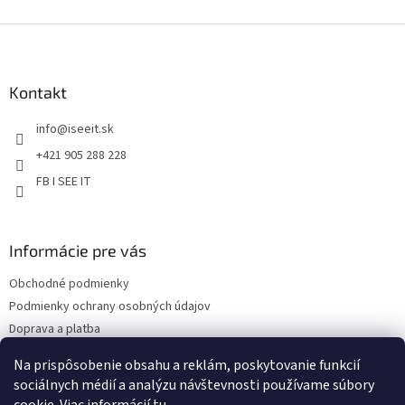
v
l
Z
á
á
d
p
a
ä
Kontakt
c
t
i
info
@
iseeit.sk
i
e
p
e
+421 905 288 228
r
FB I SEE IT
v
k
y
v
Informácie pre vás
ý
p
Obchodné podmienky
i
s
Podmienky ochrany osobných údajov
u
Doprava a platba
Reklamácie
Na prispôsobenie obsahu a reklám, poskytovanie funkcií
Kontakty
sociálnych médií a analýzu návštevnosti používame súbory