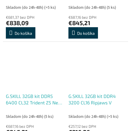
Skladom (do 24h-48h)
(>5 ks)
Skladom (do 24h-48h)
(5 ks)
€681,37 bez DPH
€687,16 bez DPH
€838,09
€845,21
Do košíka
Do košíka
G.SKILL 32GB kit DDR5
G.SKILL 32GB kit DDR4
6400 CL32 Trident Z5 Neo
3200 CL16 Ripjaws V
RGB EXPO white
Skladom (do 24h-48h)
(5 ks)
Skladom (do 24h-48h)
(>5 ks)
€687,16 bez DPH
€257,12 bez DPH