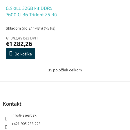
G.SKILL 32GB kit DDR5
7600 CL36 Trident Z5 RGB
silver
Skladom (do 24h-48h)
(>5 ks)
€1 042,49 bez DPH
€1 282,26
Do košíka
15
položiek celkom
O
v
l
Z
á
á
d
p
a
ä
Kontakt
c
t
i
info
@
iseeit.sk
i
e
p
e
+421 905 288 228
r