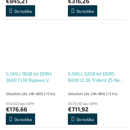
€845,21
€316,26
Do košíka
Do košíka
G.SKILL 16GB kit DDR4
G.SKILL 32GB kit DDR5
3600 CL18 Ripjaws V
6000 CL36 Trident Z5 Neo
RGB EXPO
Skladom (do 24h-48h)
(>5 ks)
Skladom (do 24h-48h)
(>5 ks)
€143,63 bez DPH
€578,80 bez DPH
€176,66
€711,92
Do košíka
Do košíka