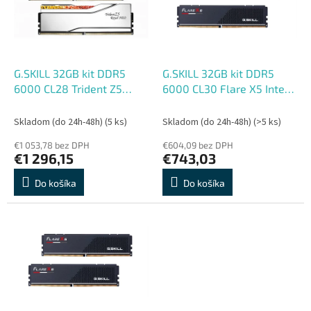
s
r
p
o
r
d
o
u
d
k
G.SKILL 32GB kit DDR5
G.SKILL 32GB kit DDR5
u
t
6000 CL28 Trident Z5
6000 CL30 Flare X5 Intel
k
o
Royal Neo silver
XMP , AMD EXPO
t
v
Skladom (do 24h-48h)
(5 ks)
Skladom (do 24h-48h)
(>5 ks)
o
€1 053,78 bez DPH
€604,09 bez DPH
v
€1 296,15
€743,03
Do košíka
Do košíka