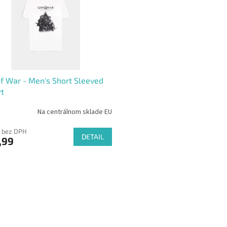
f War - Men's Short Sleeved
rt
Na centrálnom sklade EU
 bez DPH
DETAIL
,99
O
v
l
á
d
a
c