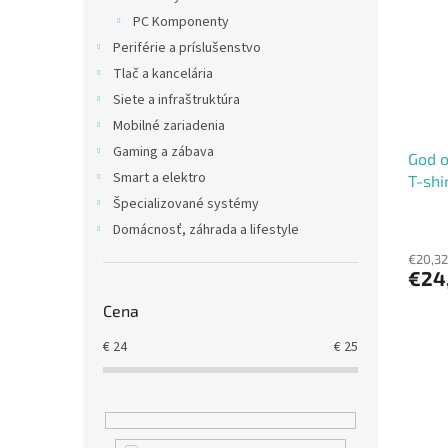
i
p
PC Komponenty
s
r
Periférie a príslušenstvo
p
o
r
d
Tlač a kancelária
o
u
Siete a infraštruktúra
d
k
Mobilné zariadenia
u
t
Gaming a zábava
God o
k
o
Smart a elektro
T-shi
t
v
o
Špecializované systémy
v
Domácnosť, záhrada a lifestyle
€20,32
€24
Cena
€
24
€
25