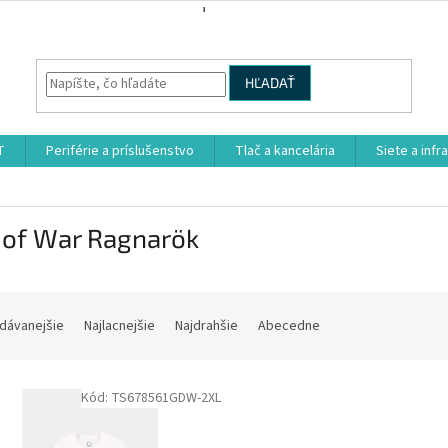
HĽADAŤ
T
Periférie a príslušenstvo
Tlač a kancelária
Siete a infr
 of War Ragnarök
dávanejšie
Najlacnejšie
Najdrahšie
Abecedne
Kód:
TS678561GDW-2XL