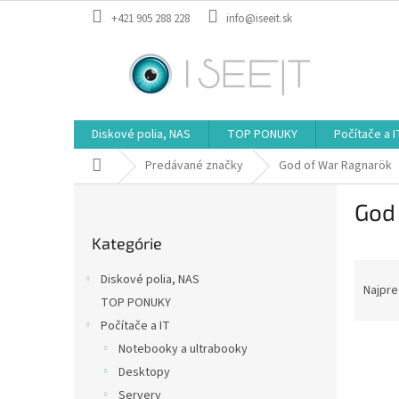
Prejsť
+421 905 288 228
info@iseeit.sk
na
obsah
Diskové polia, NAS
TOP PONUKY
Počítače a I
Domov
Predávané značky
God of War Ragnarök
B
God
o
Preskočiť
č
Kategórie
kategórie
n
R
ý
Diskové polia, NAS
a
p
Najpre
TOP PONUKY
d
a
Počítače a IT
e
n
V
n
e
Notebooky a ultrabooky
ý
i
l
Desktopy
p
e
Servery