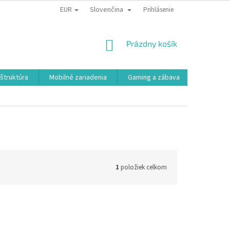
EUR
Slovenčina
Prihlásenie
NÁKUPNÝ
Prázdny košík
KOŠÍK
aštruktúra
Mobilné zariadenia
Gaming a zábava
Smart a e
1
položiek celkom