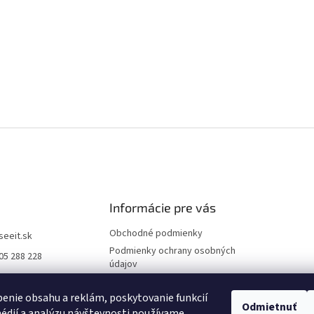
Informácie pre vás
Obchodné podmienky
iseeit.sk
Podmienky ochrany osobných
05 288 228
údajov
E IT
Doprava a platba
enie obsahu a reklám, poskytovanie funkcií
Reklamácie
Odmietnuť
édií a analýzu návštevnosti používame