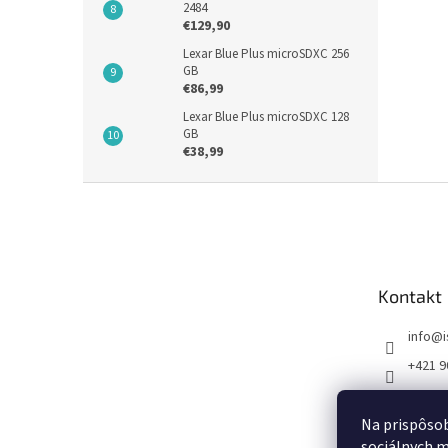
2484
€129,90
Lexar Blue Plus microSDXC 256
GB
€86,99
Lexar Blue Plus microSDXC 128
GB
€38,99
Z
á
p
ä
t
Kontakt
i
e
info
@
+421 9
FB I SE
Na prispôsob
sociálnych m