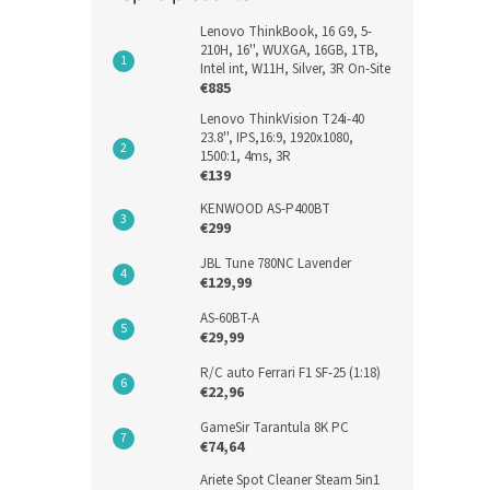
Lenovo ThinkBook, 16 G9, 5-
210H, 16'', WUXGA, 16GB, 1TB,
Intel int, W11H, Silver, 3R On-Site
€885
Lenovo ThinkVision T24i-40
23.8'', IPS,16:9, 1920x1080,
1500:1, 4ms, 3R
€139
KENWOOD AS-P400BT
€299
JBL Tune 780NC Lavender
€129,99
AS-60BT-A
€29,99
R/C auto Ferrari F1 SF-25 (1:18)
€22,96
GameSir Tarantula 8K PC
€74,64
Ariete Spot Cleaner Steam 5in1