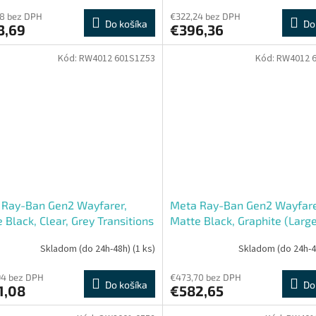
8 bez DPH
€322,24 bez DPH
Do košíka
Do
3,69
€396,36
Kód:
RW4012 601S1Z53
Kód:
RW4012 
 Ray-Ban Gen2 Wayfarer,
Meta Ray-Ban Gen2 Wayfare
 Black, Clear, Grey Transitions
Matte Black, Graphite (Large
e)
Skladom (do 24h-48h)
(1 ks)
Skladom (do 24h-
94 bez DPH
€473,70 bez DPH
Do košíka
Do
1,08
€582,65