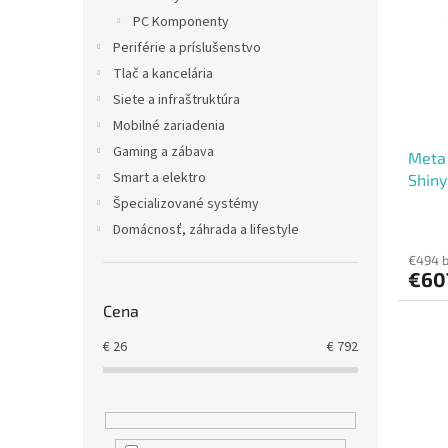
i
p
PC Komponenty
s
r
Periférie a príslušenstvo
p
o
r
d
Tlač a kancelária
o
u
Siete a infraštruktúra
d
k
Mobilné zariadenia
u
t
Gaming a zábava
Meta
k
o
Smart a elektro
Shiny
t
v
(Larg
o
Špecializované systémy
v
Domácnosť, záhrada a lifestyle
€494 
€60
Cena
€
26
€
792