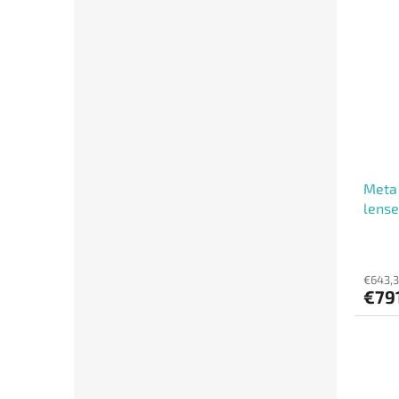
Meta 
lense
€643,3
€79