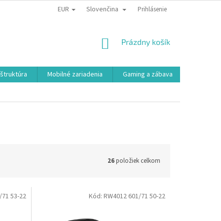
EUR
Slovenčina
Prihlásenie
NÁKUPNÝ
Prázdny košík
KOŠÍK
aštruktúra
Mobilné zariadenia
Gaming a zábava
Smart a e
26
položiek celkom
/71 53-22
Kód:
RW4012 601/71 50-22