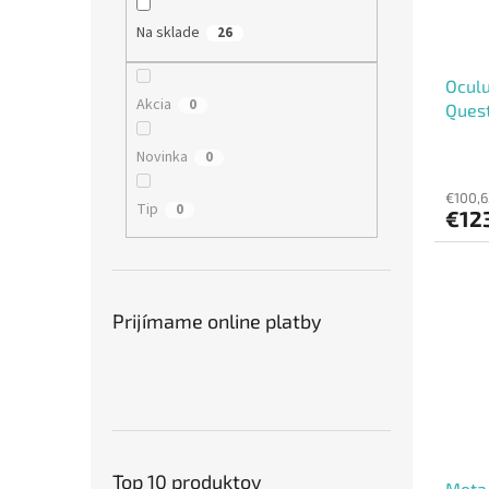
Na sklade
26
Oculu
Akcia
0
Quest
Novinka
0
€100,6
Tip
0
€12
Prijímame online platby
Top 10 produktov
Meta