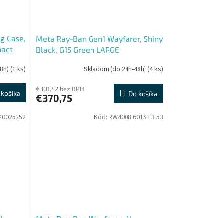
g Case,
Meta Ray-Ban Gen1 Wayfarer, Shiny
pact
Black, G15 Green LARGE
48h)
(1 ks)
Skladom (do 24h-48h)
(4 ks)
€301,42 bez DPH
 košíka
Do košíka
€370,75
20025252
Kód:
RW4008 601ST3 53
B