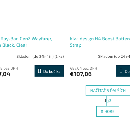
 Ray-Ban Gen2 Wayfarer,
Kiwi design H4 Boost Batter
 Black, Clear
Strap
Skladom (do 24h-48h)
(1 ks)
Skladom (do 24h-
88 bez DPH
€87,04 bez DPH
Do košíka
Do
7,04
€107,06
NAČÍTAŤ 5 ĎALŠÍCH
S
1
2
O
t
r
v
HORE
á
l
n
á
k
d
o