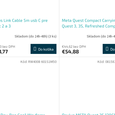
s Link Cable 5m usb C pre
Meta Quest Compact Carryin
 2 a 3
Quest 3, 3S, Refreshed Com
Skladom (do 24h-48h)
(3 ks)
Skladom (do 24h-
3 bez DPH
€44,62 bez DPH
Do košíka
Do
3,77
€54,88
Kód:
RW4008 601S1M50
Kód:
08158
 Ray-Ban Gen1 Wayfarer -
Oculus META Quest 3S 128G