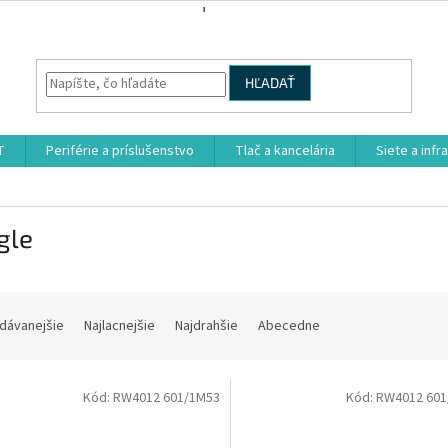
HĽADAŤ
T
Periférie a príslušenstvo
Tlač a kancelária
Siete a infr
gle
dávanejšie
Najlacnejšie
Najdrahšie
Abecedne
Kód:
RW4012 601/1M53
Kód:
RW4012 601