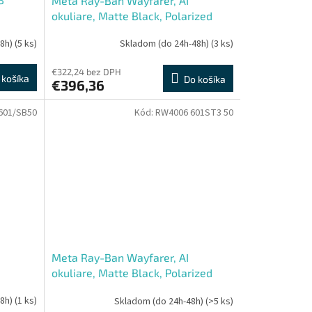
Meta Ray-Ban Wayfarer, AI
okuliare, Matte Black, Polarized
Gradient Graphite Large size
48h)
(5 ks)
Skladom (do 24h-48h)
(3 ks)
€322,24 bez DPH
 košíka
Do košíka
€396,36
601/SB50
Kód:
RW4006 601ST3 50
Meta Ray-Ban Wayfarer, AI
okuliare, Matte Black, Polarized
Gradient Graphite
48h)
(1 ks)
Skladom (do 24h-48h)
(>5 ks)