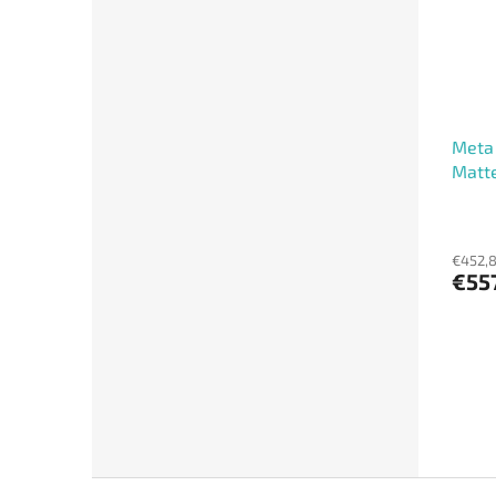
Meta
Matte
€452,
€55
Z