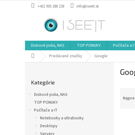
Prejsť
+421 905 288 228
info@iseeit.sk
na
obsah
Diskové polia, NAS
TOP PONUKY
Počítače a I
Domov
Predávané značky
Google
B
Goo
o
Preskočiť
č
Kategórie
kategórie
n
R
ý
Diskové polia, NAS
a
p
Najpre
TOP PONUKY
d
a
Počítače a IT
e
n
V
n
e
Notebooky a ultrabooky
ý
i
l
Desktopy
p
e
Servery