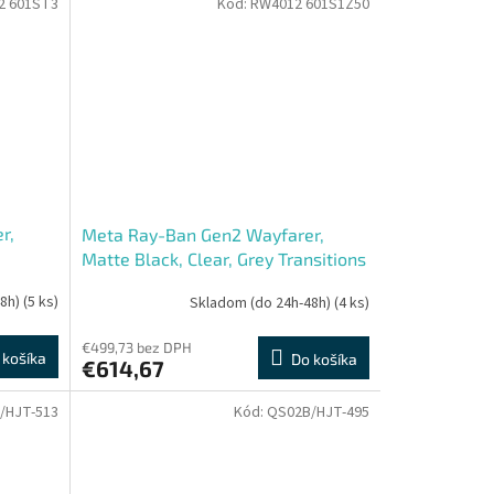
2 601ST3
Kód:
RW4012 601S1Z50
r,
Meta Ray-Ban Gen2 Wayfarer,
Matte Black, Clear, Grey Transitions
48h)
(5 ks)
Skladom (do 24h-48h)
(4 ks)
€499,73 bez DPH
 košíka
Do košíka
€614,67
/HJT-513
Kód:
QS02B/HJT-495