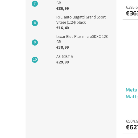
GB
€295,6
€86,99
€36
R/C auto Bugatti Grand Sport
Vitese (1:24) black
€16,40
Lexar Blue Plus microSDXC 128
GB
€38,99
AS-60BT-A
€29,99
Meta
Matte
(Larg
€504,
€62