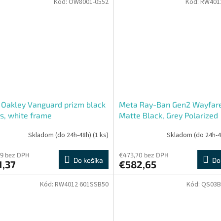
Kód:
OW8001-0552
Kód:
RW401
Oakley Vanguard prizm black
Meta Ray-Ban Gen2 Wayfare
s, white frame
Matte Black, Grey Polarized
Gradient
Skladom (do 24h-48h)
(1 ks)
Skladom (do 24h-
9 bez DPH
€473,70 bez DPH
Do košíka
Do
1,37
€582,65
Kód:
RW4012 601SSB50
Kód:
QS03B