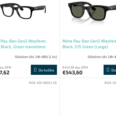
 Ray-Ban Gen2 Wayfarer,
Meta Ray-Ban Gen2 Wayfare
 Black, Green transitions
Black, G15 Green (Large)
e)
Skladom (do 24h-48h)
(1 ks)
Skladom (do 24h-
bez DPH
€441,95 bez DPH
Do košíka
Do
7,62
€543,60
Kód:
301-00311-01
Kód:
10