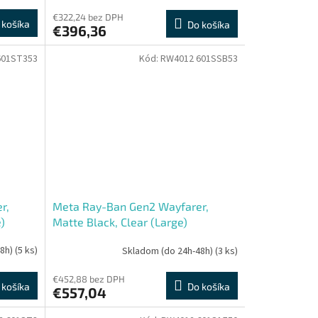
€322,24 bez DPH
 košíka
Do košíka
€396,36
601ST353
Kód:
RW4012 601SSB53
r,
Meta Ray-Ban Gen2 Wayfarer,
)
Matte Black, Clear (Large)
48h)
(5 ks)
Skladom (do 24h-48h)
(3 ks)
€452,88 bez DPH
 košíka
Do košíka
€557,04