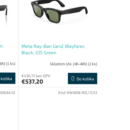
r,
Meta Ray-Ban Gen2 Wayfarer,
Black, G15 Green
48h)
(1 ks)
Skladom (do 24h-48h)
(2 ks)
€436,75 bez DPH
 košíka
Do košíka
€537,20
00044-01
Kód:
RW4008 601/7153