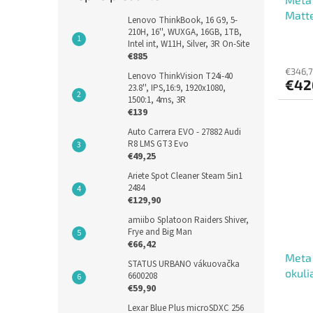
Matte
Lenovo ThinkBook, 16 G9, 5-
Green
210H, 16'', WUXGA, 16GB, 1TB,
Intel int, W11H, Silver, 3R On-Site
€885
€346,
Lenovo ThinkVision T24i-40
€42
23.8'', IPS,16:9, 1920x1080,
1500:1, 4ms, 3R
€139
Auto Carrera EVO - 27882 Audi
R8 LMS GT3 Evo
€49,25
Ariete Spot Cleaner Steam 5in1
2484
€129,90
amiibo Splatoon Raiders Shiver,
Frye and Big Man
€66,42
Meta 
STATUS URBANO vákuovačka
okuli
6600208
€59,90
Lexar Blue Plus microSDXC 256