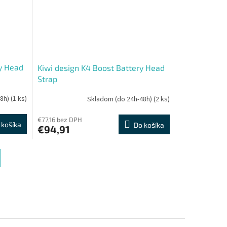
y Head
Kiwi design K4 Boost Battery Head
Strap
48h)
(1 ks)
Skladom (do 24h-48h)
(2 ks)
€77,16 bez DPH
 košíka
Do košíka
€94,91