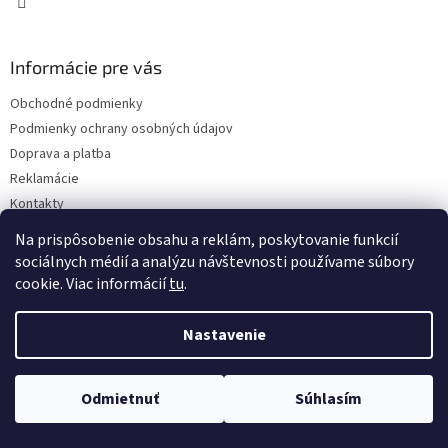
Informácie pre vás
Obchodné podmienky
Podmienky ochrany osobných údajov
Doprava a platba
Reklamácie
Kontakty
Na prispôsobenie obsahu a reklám, poskytovanie funkcií
sociálnych médií a analýzu návštevnosti používame súbory
cookie. Viac informácií
tu
.
Nastavenie
Copyright 2026
Eshop I SEE IT
. Všetky práva vyhradené.
Upraviť
nastavenie cookies
Odmietnuť
Súhlasím