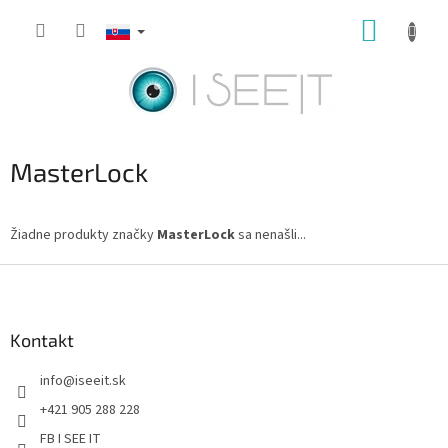
Prejsť
NÁKUP
na
obsah
KOŠÍK
MasterLock
Žiadne produkty značky
MasterLock
sa nenašli...
Z
á
p
ä
Kontakt
t
info
@
iseeit.sk
i
e
+421 905 288 228
FB I SEE IT