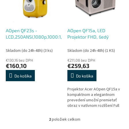
s
r
p
o
r
d
o
u
d
k
AOpen QF23s -
AOpen QF15a, LED
u
t
LCD,250ANSI,1080p,1000:1,
Projektor FHD, šedý
k
o
t
v
Skladom (do 24h-48h)
(3 ks)
Skladom (do 24h-48h)
(1 KS)
o
€130,16 bez DPH
€211,08 bez DPH
v
€160,10
€259,63
Do košíka
Do košíka
Projektor Acer AOpen QF15a v
kompaktnom a elegantnom
prevedení umožní premietať
obraz v natívnom rozlíšení Full
HD na plochu s veľkosťou až 100
palcov. Vytvorte si svoje
2
položiek celkom
O
vlastné...
v