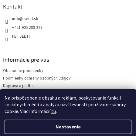
ý
ä
Kontakt
p
t
i
info
@
iseeit.sk
i
s
e
u
+421 905 288 228
FB I SEE IT
Informácie pre vás
Obchodné podmienky
Podmienky ochrany osobných údajov
Doprava a platba
Reklamácie
Na prispôsobenie obsahu a reklám, poskytovanie funkcií
Kontakty
sociálnych médií a analýzu návštevnosti používame súbory
cookie. Viac informácií
tu
.
Nastavenie