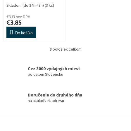
Skladom (do 24h-48h)
(3 ks)
€3,13 bez DPH
€3,85
Do košíka
3
položiek celkom
O
v
l
á
Cez 3000 výdajných miest
d
po celom Slovensku
a
c
i
Doručenie do druhého dňa
e
na akúkoľvek adresu
p
r
v
Z
k
á
y
v
p