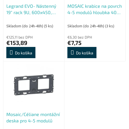
o
o
Legrand EVO- Nástenný
MOSAIC krabice na povrch
d
v
19" rack 9U, 600x450,
4-5 modulů hloubka 40
u
nosnost 65 kg
mm
k
t
Skladom (do 24h-48h)
(5 ks)
Skladom (do 24h-48h)
(3 ks)
o
€125,11 bez DPH
€6,30 bez DPH
v
€153,89
€7,75
Do košíka
Do košíka
Mosaic/Céliane montážní
deska pro 4-5 modulů