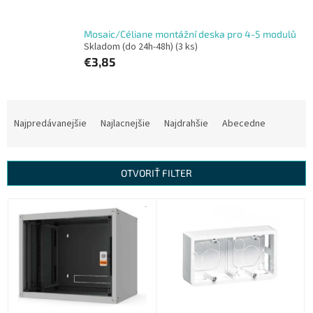
Mosaic/Céliane montážní deska pro 4-5 modulů
Skladom (do 24h-48h)
(3 ks)
€3,85
R
a
Najpredávanejšie
Najlacnejšie
Najdrahšie
Abecedne
d
e
n
OTVORIŤ FILTER
i
e
V
p
ý
r
p
o
i
d
s
u
p
k
r
t