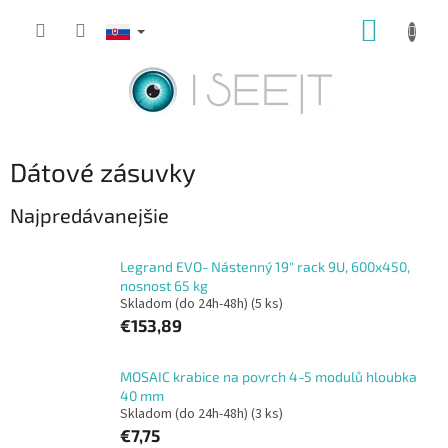
Prejsť
NÁKUP
na
obsah
KOŠÍK
Dátové zásuvky
Najpredávanejšie
Legrand EVO- Nástenný 19" rack 9U, 600x450,
nosnost 65 kg
Skladom (do 24h-48h)
(5 ks)
€153,89
MOSAIC krabice na povrch 4-5 modulů hloubka
40 mm
Skladom (do 24h-48h)
(3 ks)
€7,75