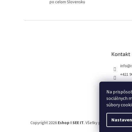
po celom Slovensku
Z
á
p
ä
t
Kontakt
i
e
info
@
+421 9
FB I SE
Na prispôsob
sociálnych m
súbory cooki
Nastaven
Copyright 2026
Eshop I SEE IT
. Všetky práva vyhradené.
U