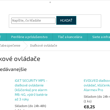
HĽADAŤ
T
Periférie a príslušenstvo
Tlač a kancelária
Siete a infr
Zabezpečenie
Diaľkové ovládače
ľkové ovládače
edávanejšie
iGET SECURITY MP5 -
EVOLVEO diaľkov
diaľkové ovládanie
ovládač, kľúčenk
(kľúčenka) pre alarm
Alarmex Pro
M6-4G, výdrž batérie
Skladom (do 24h-
až 3 roky
(1 ks)
Skladom (do 24h-48h)
€8,25