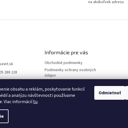
na akúkoľvek adresu
Informácie pre vás
Obchodné podmienky
iseeit.sk
Podmienky ochrany osobných
05 288 228
údajov
E IT
Doprava a platba
enie obsahu a reklám, poskytovanie funkcií
Reklamácie
Odmietnuť
édií a analýzu návštevnosti používame
Kontakty
e. Viac informácií
tu
.
ie
praviť nastavenie cookies