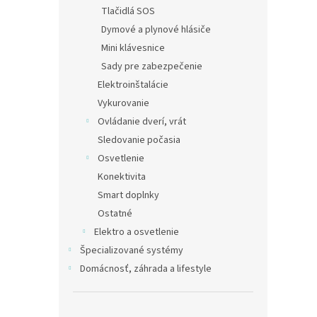
v
Tlačidlá SOS
€12,5
Dymové a plynové hlásiče
€15
Mini klávesnice
Sady pre zabezpečenie
Elektroinštalácie
Vykurovanie
Ovládanie dverí, vrát
Sledovanie počasia
Osvetlenie
Konektivita
Smart doplnky
Ostatné
iGET 
ovlád
Elektro a osvetlenie
M3B 
Špecializované systémy
Domácnosť, záhrada a lifestyle
€6,28
€7,