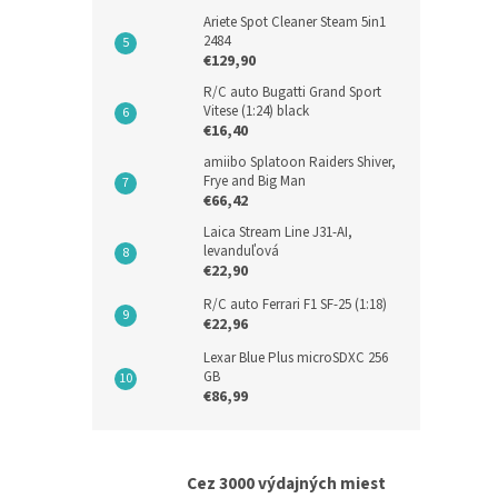
Ariete Spot Cleaner Steam 5in1
2484
€129,90
R/C auto Bugatti Grand Sport
Vitese (1:24) black
€16,40
amiibo Splatoon Raiders Shiver,
Frye and Big Man
€66,42
Laica Stream Line J31-AI,
levanduľová
€22,90
R/C auto Ferrari F1 SF-25 (1:18)
€22,96
Lexar Blue Plus microSDXC 256
GB
€86,99
Cez 3000 výdajných miest