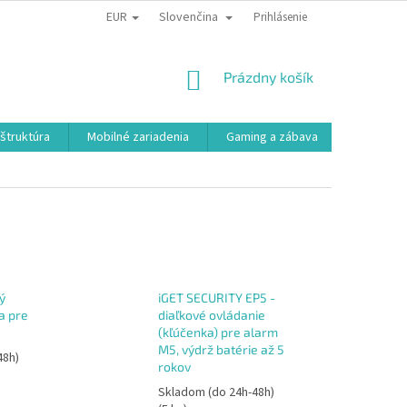
EUR
Slovenčina
Prihlásenie
NÁKUPNÝ
Prázdny košík
KOŠÍK
aštruktúra
Mobilné zariadenia
Gaming a zábava
Smart a e
ý
iGET SECURITY EP5 -
a pre
diaľkové ovládanie
(kľúčenka) pre alarm
M5, výdrž batérie až 5
48h)
rokov
Skladom (do 24h-48h)