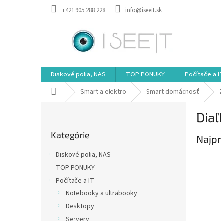
Prejsť
+421 905 288 228
info@iseeit.sk
na
obsah
Diskové polia, NAS
TOP PONUKY
Počítače a I
Domov
Smart a elektro
Smart domácnosť
B
Dia
o
Preskočiť
č
Kategórie
kategórie
Najpr
n
ý
Diskové polia, NAS
p
TOP PONUKY
a
Počítače a IT
n
e
Notebooky a ultrabooky
l
Desktopy
Servery