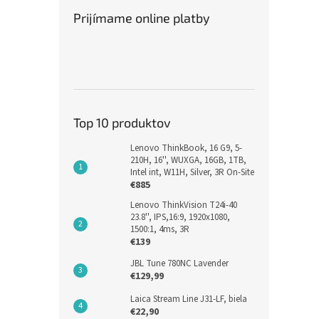
Prijímame online platby
Top 10 produktov
Lenovo ThinkBook, 16 G9, 5-
210H, 16'', WUXGA, 16GB, 1TB,
Intel int, W11H, Silver, 3R On-Site
€885
Lenovo ThinkVision T24i-40
23.8'', IPS,16:9, 1920x1080,
1500:1, 4ms, 3R
€139
JBL Tune 780NC Lavender
€129,99
Laica Stream Line J31-LF, biela
€22,90