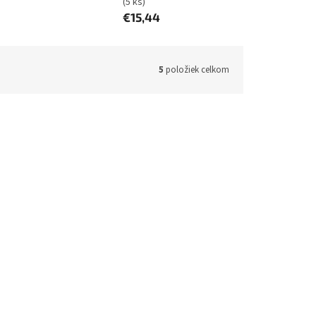
(5 ks)
€15,44
5
položiek celkom
SALMRMT
Kód:
75020605
iGET SECURITY EP5 - diaľkové
ovládanie (kľúčenka) pre alarm M5,
výdrž batérie až 5 rokov
48h)
(1 ks)
Skladom (do 24h-48h)
(5 ks)