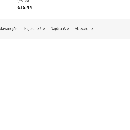
(>5 ks)
€15,44
dávanejšie
Najlacnejšie
Najdrahšie
Abecedne
Kód:
75020705
Kód:
AC
 SECURITY MP5 - diaľkové
EVOLVEO diaľkový ovládač,
anie (kľúčenka) pre alarm
kľúčenka pre Alarmex Pro
, výdrž batérie až 3 roky
Skladom (do 24h-48h)
(>5 ks)
Skladom (do 24h-