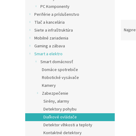
PC Komponenty
Periférie a príslušenstvo
R
Tlač a kancelária
a
Najpre
Siete a infraštruktúra
d
Mobilné zariadenia
e
Gaming a zábava
V
n
Smart a elektro
ý
i
Smart domácnosť
p
e
i
p
Domáce spotrebiče
s
r
Robotické vysávače
p
o
Kamery
r
d
Zabezpečenie
o
u
Sirény, alarmy
d
k
u
t
Detektory pohybu
iGET
k
o
Diaľkové ovládače
ovlád
t
v
Detektor vlhkosti a teploty
M6-4G
o
Kontaktné detektory