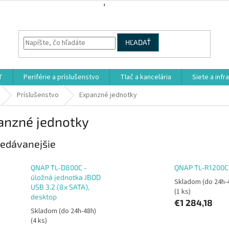
HĽADAŤ
T
Periférie a príslušenstvo
Tlač a kancelária
Siete a infr
Príslušenstvo
Expanzné jednotky
anzné jednotky
edávanejšie
QNAP TL-D800C -
QNAP TL-R1200C
úložná jednotka JBOD
Skladom (do 24h-
USB 3.2 (8x SATA),
(1 ks)
desktop
€1 284,18
Skladom (do 24h-48h)
(4 ks)