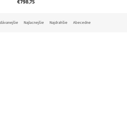
€798,75
dávanejšie
Najlacnejšie
Najdrahšie
Abecedne
Kód:
TL-D800C
Kód:
TL-R
 TL-D800C - úložná jednotka
QNAP TL-R1200C-RP
 USB 3.2 (8x SATA), desktop
Skladom (do 24h-48h)
(4 ks)
Skladom (do 24h-