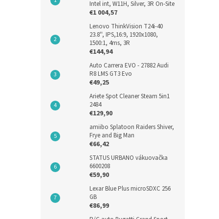
Intel int, W11H, Silver, 3R On-Site
€1 004,57
Lenovo ThinkVision T24i-40
23.8'', IPS,16:9, 1920x1080,
1500:1, 4ms, 3R
€144,94
Auto Carrera EVO - 27882 Audi
R8 LMS GT3 Evo
€49,25
Ariete Spot Cleaner Steam 5in1
2484
€129,90
amiibo Splatoon Raiders Shiver,
Frye and Big Man
€66,42
STATUS URBANO vákuovačka
6600208
€59,90
Lexar Blue Plus microSDXC 256
GB
€86,99