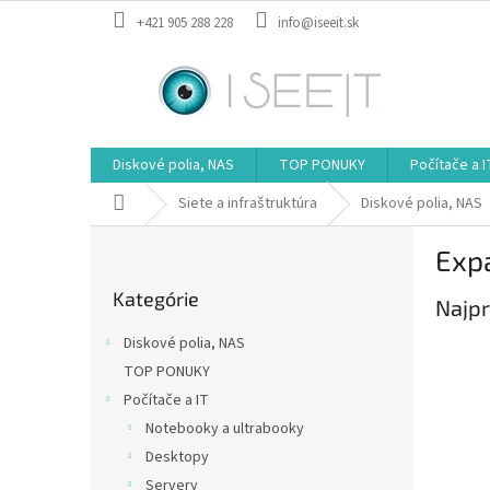
Prejsť
+421 905 288 228
info@iseeit.sk
na
obsah
Diskové polia, NAS
TOP PONUKY
Počítače a I
Domov
Siete a infraštruktúra
Diskové polia, NAS
B
Exp
o
Preskočiť
č
Kategórie
kategórie
Najpr
n
ý
Diskové polia, NAS
p
TOP PONUKY
a
Počítače a IT
n
e
Notebooky a ultrabooky
l
Desktopy
Servery