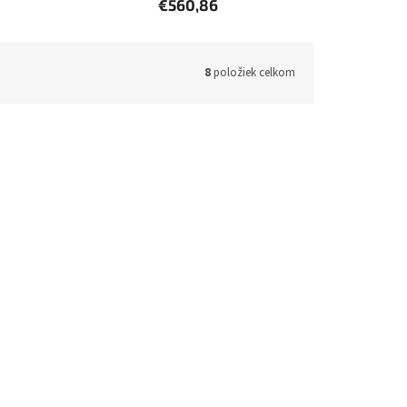
€560,86
8
položiek celkom
1200C-RP
Kód:
TL-D400S
QNAP TL-D400S - úložná jednotka
JBOD SATA (4x SATA), dekstop
48h)
(1 ks)
Skladom (do 24h-48h)
(1 ks)