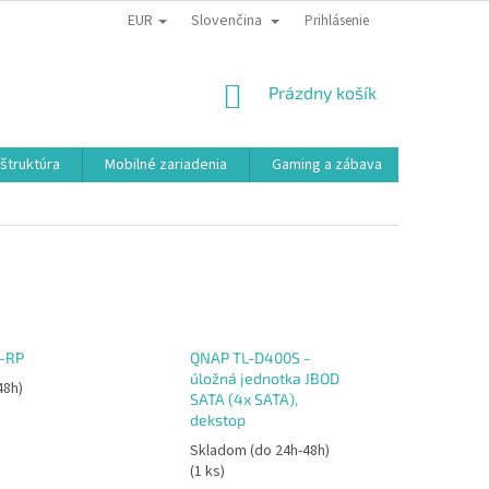
EUR
Slovenčina
Prihlásenie
NÁKUPNÝ
Prázdny košík
KOŠÍK
aštruktúra
Mobilné zariadenia
Gaming a zábava
Smart a e
-RP
QNAP TL-D400S -
úložná jednotka JBOD
48h)
SATA (4x SATA),
dekstop
Skladom (do 24h-48h)
(1 ks)