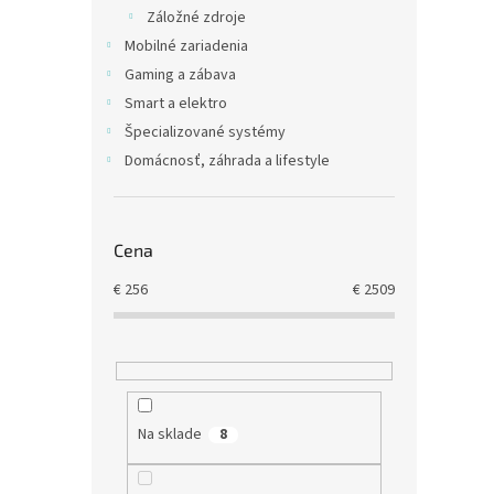
Záložné zdroje
€649,
€79
Mobilné zariadenia
Gaming a zábava
Smart a elektro
Špecializované systémy
Domácnosť, záhrada a lifestyle
Cena
€
256
€
2509
QNAP
JBOD
€904,
Na sklade
8
€1 1