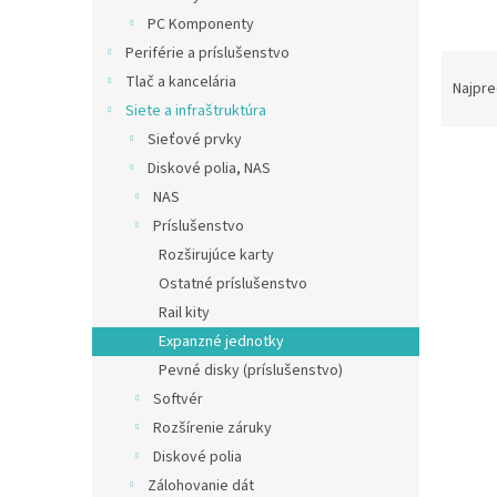
PC Komponenty
Periférie a príslušenstvo
R
Tlač a kancelária
a
Najpre
d
Siete a infraštruktúra
e
Sieťové prvky
V
n
Diskové polia, NAS
ý
i
NAS
p
e
Príslušenstvo
i
p
s
Rozširujúce karty
r
p
o
Ostatné príslušenstvo
r
d
Rail kity
o
u
Expanzné jednotky
d
k
Pevné disky (príslušenstvo)
u
t
QNAP
Softvér
k
o
JBOD
t
v
Rozšírenie záruky
o
Diskové polia
v
Zálohovanie dát