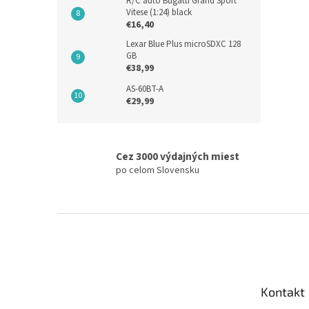
R/C auto Bugatti Grand Sport
Vitese (1:24) black
€16,40
Lexar Blue Plus microSDXC 128
GB
€38,99
AS-60BT-A
€29,99
Cez 3000 výdajných miest
po celom Slovensku
Z
á
p
ä
t
Kontakt
i