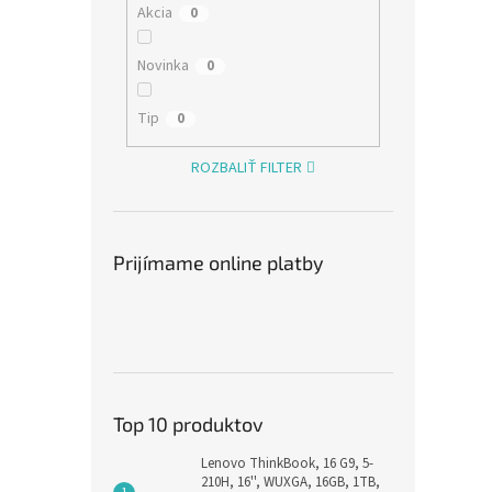
Akcia
0
Novinka
0
Tip
0
ROZBALIŤ FILTER
Syno
jedn
Prijímame online platby
€2 03
€2 
Top 10 produktov
Lenovo ThinkBook, 16 G9, 5-
210H, 16'', WUXGA, 16GB, 1TB,