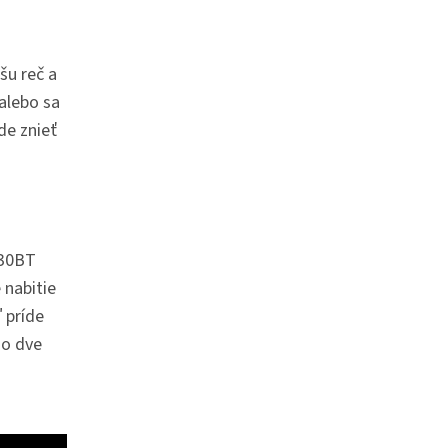
šu reč a
 alebo sa
de znieť
530BT
 nabitie
 príde
 o dve