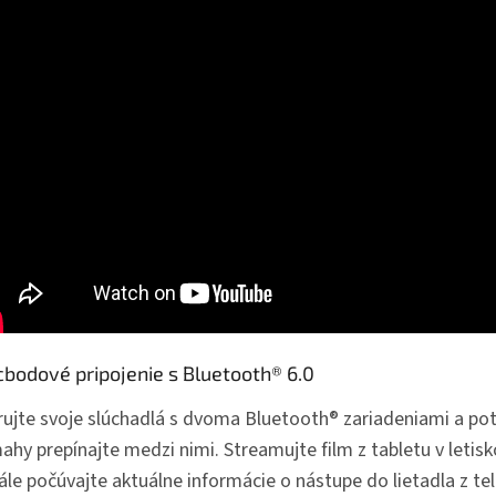
cbodové pripojenie s Bluetooth® 6.0
rujte svoje slúchadlá s dvoma Bluetooth® zariadeniami a p
hy prepínajte medzi nimi. Streamujte film z tabletu v letisk
ále počúvajte aktuálne informácie o nástupe do lietadla z te