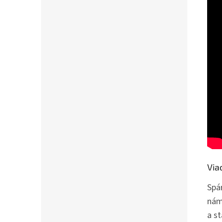
Via
Spá
náma
a st