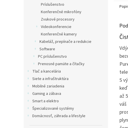
Príslušenstvo
Popi
Konferenčné mikrofóny
Zvukové procesory
Pod
Videokonferencie
Konferenčné kamery
Čis
Kabeláž, prepínače a redukcie
Vdý
Software
bez
PC príslušenstvo
Pur
Prenosné pamäte a čítačky
Tlač a kancelária
tel
Siete a infraštruktúra
S v
Mobilné zariadenia
keď
Gaming a zábava
až 
Smart a elektro
váš
Špecializované systémy
pro
Domácnosť, záhrada a lifestyle
plyn