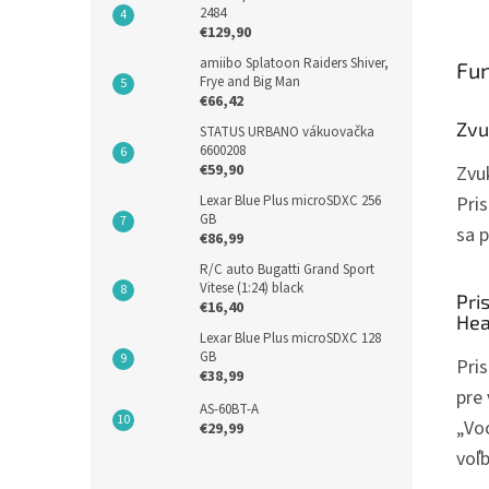
2484
€129,90
amiibo Splatoon Raiders Shiver,
Fun
Frye and Big Man
€66,42
Zvu
STATUS URBANO vákuovačka
6600208
€59,90
Zvu
Lexar Blue Plus microSDXC 256
Pri
GB
sa p
€86,99
R/C auto Bugatti Grand Sport
Vitese (1:24) black
Pri
€16,40
He
Lexar Blue Plus microSDXC 128
GB
Pri
€38,99
pre
AS-60BT-A
„Vo
€29,99
voľ