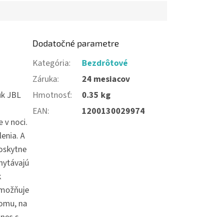
Dodatočné parametre
Kategória
:
Bezdrôtové
Záruka
:
24 mesiacov
Hmotnosť
:
0.35 kg
uk JBL
EAN
:
1200130029974
 v noci.
enia. A
poskytne
hytávajú
k
umožňuje
tomu, na