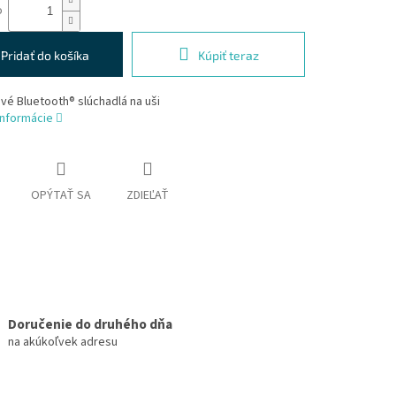
o
Pridať do košíka
Kúpiť teraz
é Bluetooth® slúchadlá na uši
informácie
OPÝTAŤ SA
ZDIEĽAŤ
Doručenie do druhého dňa
na akúkoľvek adresu