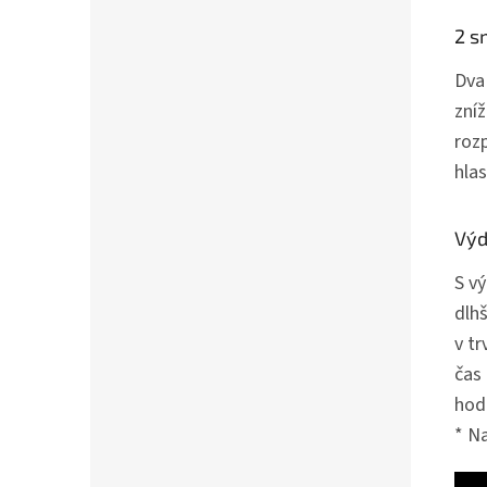
2 s
Dva
zníž
roz
hlas
Výd
S v
dlhš
v tr
čas 
hodi
* N