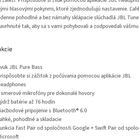
 záleží. Prispôsobte si zvuk pomocou aplikácie JBL Headpho
nými hlasovými pokynmi, ktoré zjednodušujú nastavenie. Ľah
odenne pohodlné a bez námahy sklápacie slúchadlá JBL Tun
navrhnuté tak, aby sa s vami pohybovali a zodpovedali vášmu 
kcie
vuk JBL Pure Bass
rispôsobte si zážitok z počúvania pomocou aplikácie JBL
eadphones
 smerové mikrofóny pre dokonalé hovory
ýdrž batérie až 76 hodín
iacbodové pripojenie s Bluetooth® 6.0
ahké, pohodlné a skladacie
unkcia Fast Pair od spoločnosti Google + Swift Pair od spolo
icrosoft