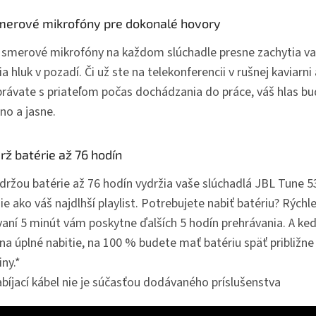
merové mikrofóny pre dokonalé hovory
 smerové mikrofóny na každom slúchadle presne zachytia va
ia hluk v pozadí. Či už ste na telekonferencii v rušnej kaviarni
právate s priateľom počas dochádzania do práce, váš hlas bu
no a jasne.
rž batérie až 76 hodín
ýdržou batérie až 76 hodín vydržia vaše slúchadlá JBL Tune 
ie ako váš najdlhší playlist. Potrebujete nabiť batériu? Rýchle
vaní 5 minút vám poskytne ďalších 5 hodín prehrávania. A keď
na úplné nabitie, na 100 % budete mať batériu späť približne
ny.*
abíjací kábel nie je súčasťou dodávaného príslušenstva