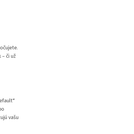
očujete.
– či už
efault“
bo
zujú vašu