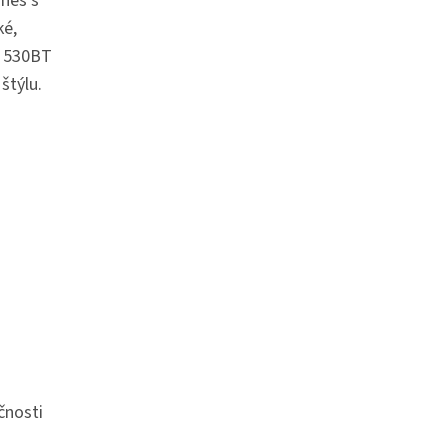
nes s
ké,
e 530BT
štýlu.
čnosti