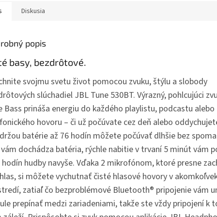
s
Diskusia
robný popis
té basy, bezdrôtové.
chnite svojmu svetu život pomocou zvuku, štýlu a slobody
drôtových slúchadiel JBL Tune 530BT. Výrazný, pohlcujúci zv
e Bass prináša energiu do každého playlistu, podcastu alebo
efonického hovoru – či už počúvate cez deň alebo oddychujete
ýdržou batérie až 76 hodín môžete počúvať dlhšie bez spomal
 vám dochádza batéria, rýchle nabitie v trvaní 5 minút vám 
5 hodín hudby navyše. Vďaka 2 mikrofónom, ktoré presne zac
 hlas, si môžete vychutnať čisté hlasové hovory v akomkoľve
stredí, zatiaľ čo bezproblémové Bluetooth® pripojenie vám 
ule prepínať medzi zariadeniami, takže ste vždy pripojení k 