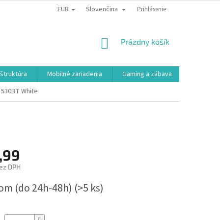
EUR
Slovenčina
Prihlásenie
NÁKUPNÝ
Prázdny košík
KOŠÍK
aštruktúra
Mobilné zariadenia
Gaming a zábava
Smart a e
 530BT White
,99
ez DPH
ová
om (do 24h-48h)
(>5 ks)