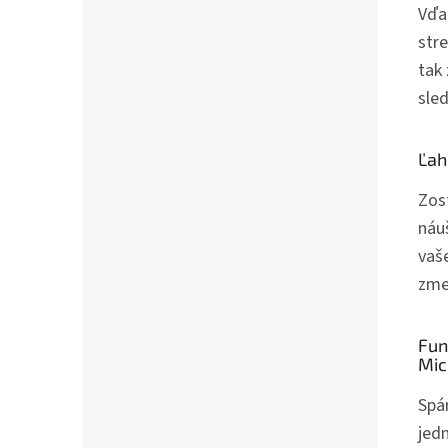
Vďa
str
tak
sled
Ľah
Zos
náu
vaš
zme
Fun
Mic
Spá
jed