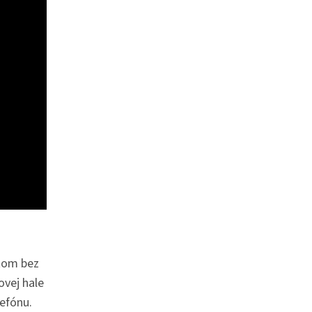
otom bez
ovej hale
lefónu.