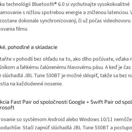
ka technológii Bluetooth® 6.0 si vychutnajte vysokokvalitné
eamovanie s nižšou spotrebou energie a zníženou latenciou. 
 zostane dokonale synchronizovaný, či už počas videohovoru
ovania filmu.
ké, pohodlné a skladacie
taňte v pohodlí bez ohľadu na to, ako dlho počúvate, vďak
šníkom a ľahkému čalúnenému hlavovému pásu. A keď je čas í
e slúchadlá JBL Tune 530BT je možné sklopiť, takže sa bez 
stia na každodenné nosenie.
kcia Fast Pair od spoločnosti Google + Swift Pair od spo
rosoft
rovanie so systémom Android alebo Windows 10/11 nemôže
noduchšie. Stačí zapnúť slúchadlá JBL Tune 530BT a postup