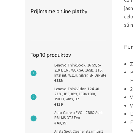
čom
jas
Prijímame online platby
cel
sú 
Fun
Top 10 produktov
Z
Lenovo ThinkBook, 16 G9, 5-
210H, 16'', WUXGA, 16GB, 1TB,
P
Intel int, W11H, Silver, 3R On-Site
H
€885
2
Lenovo ThinkVision T24i-40
23.8'', IPS,16:9, 1920x1080,
V
1500:1, 4ms, 3R
€139
V
Auto Carrera EVO - 27882 Audi
Ľ
R8 LMS GT3 Evo
F
€49,25
M
Ariete Spot Cleaner Steam 5in1