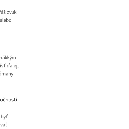
Váš zvuk
 alebo
a mäkkým
sť ďalej,
námahy
ločnosti
 byť
ovať