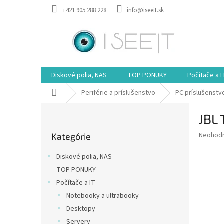
Prejsť
+421 905 288 228
info@iseeit.sk
na
obsah
Diskové polia, NAS
TOP PONUKY
Počítače a I
Domov
Periférie a príslušenstvo
PC príslušenstv
B
JBL
o
Preskočiť
č
Priemer
Neohod
Kategórie
kategórie
n
hodnote
ý
produkt
Diskové polia, NAS
p
je
TOP PONUKY
0,0
a
z
Počítače a IT
n
5
e
Notebooky a ultrabooky
hviezdič
l
Desktopy
Servery