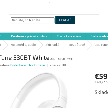
HĽADAŤ
T
Periférie a príslušenstvo
Tlač a kancelária
Siete a infr
o
Multimédia, audio
Slúchadlá
Bezdôtové
JBL Tune
 Tune 530BT White
JBL T530BTWHT
né
notené
Podrobnosti hodnotenia
Značka:
JBL
nie
€59
u
€48,77 b
Jednotk
Sklad
cena:
iek.