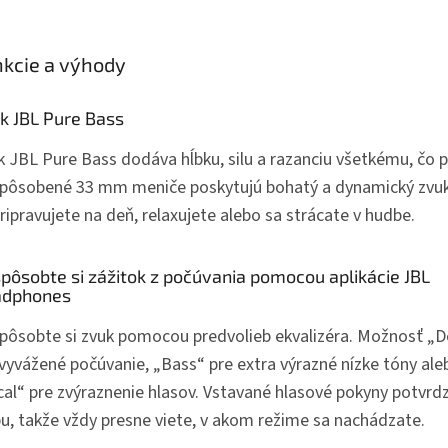
kcie a výhody
k JBL Pure Bass
k JBL Pure Bass dodáva hĺbku, silu a razanciu všetkému, čo p
spôsobené 33 mm meniče poskytujú bohatý a dynamický zvuk 
ripravujete na deň, relaxujete alebo sa strácate v hudbe.
spôsobte si zážitok z počúvania pomocou aplikácie JBL
adphones
spôsobte si zvuk pomocou predvolieb ekvalizéra. Možnosť „D
 vyvážené počúvanie, „Bass“ pre extra výrazné nízke tóny ale
cal“ pre zvýraznenie hlasov. Vstavané hlasové pokyny potvrd
bu, takže vždy presne viete, v akom režime sa nachádzate.