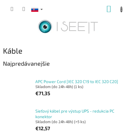
Prejsť
NÁKUP
na
obsah
KOŠÍK
Káble
Najpredávanejšie
APC Power Cord [IEC 320 C19 to IEC 320 C20]
Skladom (do 24h-48h)
(1 ks)
€71,35
Sieťový kábel pre výstup UPS - redukcia PC
konektor
Skladom (do 24h-48h)
(>5 ks)
€12,57