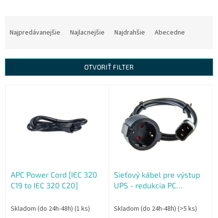
R
a
Najpredávanejšie
Najlacnejšie
Najdrahšie
Abecedne
d
e
n
OTVORIŤ FILTER
i
e
V
p
ý
r
p
o
i
d
s
u
p
k
r
t
o
o
APC Power Cord [IEC 320
Sieťový kábel pre výstup
d
v
C19 to IEC 320 C20]
UPS - redukcia PC
u
konektor
k
t
Skladom (do 24h-48h)
(1 ks)
Skladom (do 24h-48h)
(>5 ks)