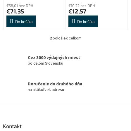
o
€58,01 bez DPH
€10,22 bez DPH
v
€71,35
€12,57
Do košíka
Do košíka
2
položiek celkom
O
v
l
á
Cez 3000 výdajných miest
d
po celom Slovensku
a
c
i
Doručenie do druhého dňa
e
na akúkoľvek adresu
p
r
v
Z
k
á
y
v
p
ý
ä
Kontakt
p