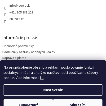
t
i
info
@
iseeit.sk
i
s
e
u
+421 905 288 228
FB I SEE IT
Informácie pre vás
Obchodné podmienky
Podmienky ochrany osobných údajov
Doprava a platba
Reklamácie
Na prispôsobenie obsahu a reklám, poskytovanie funkcií
Kontakty
sociálnych médií a analýzu návštevnosti používame súbory
cookie. Viac informácií
tu
.
Nastavenie
Copyright 2026
Eshop I SEE IT
. Všetky práva vyhradené.
Upraviť
Odmietnuť
Súhlasím
nastavenie cookies