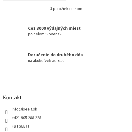
1
položiek celkom
O
v
l
á
Cez 3000 výdajných miest
d
po celom Slovensku
a
c
i
Doručenie do druhého dňa
e
na akúkoľvek adresu
p
r
v
Z
k
á
y
v
p
ý
ä
Kontakt
p
t
i
info
@
iseeit.sk
i
s
e
u
+421 905 288 228
FB I SEE IT