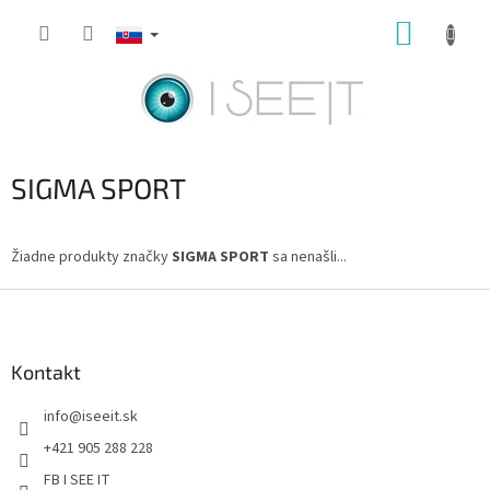
Prejsť
NÁKUP
na
obsah
KOŠÍK
SIGMA SPORT
Žiadne produkty značky
SIGMA SPORT
sa nenašli...
Z
á
p
ä
Kontakt
t
info
@
iseeit.sk
i
e
+421 905 288 228
FB I SEE IT