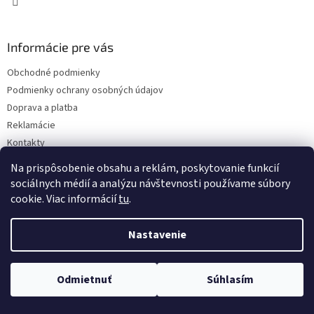
Informácie pre vás
Obchodné podmienky
Podmienky ochrany osobných údajov
Doprava a platba
Reklamácie
Kontakty
Na prispôsobenie obsahu a reklám, poskytovanie funkcií
sociálnych médií a analýzu návštevnosti používame súbory
cookie. Viac informácií
tu
.
Nastavenie
Copyright 2026
Eshop I SEE IT
. Všetky práva vyhradené.
Upraviť
nastavenie cookies
Odmietnuť
Súhlasím