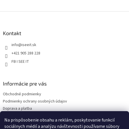
y
v
Z
ý
á
p
p
i
s
ä
Kontakt
u
t
info
@
iseeit.sk
i
e
+421 905 288 228
FB I SEE IT
Informácie pre vás
Obchodné podmienky
Podmienky ochrany osobných údajov
Doprava a platba
Reklamácie
Na prispôsobenie obsahu a reklám, poskytovanie funkcií
Kontakty
sociálnych médií a analýzu návštevnosti používame súbory