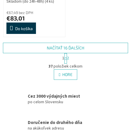
Skladom (do 24h-48h)
(4 ks)
€67,49 bez DPH
€83,01
Do košíka
NAČÍTAŤ 16 ĎALŠÍCH
S
1
2
t
O
r
37
položiek celkom
v
á
l
HORE
n
á
k
d
o
v
a
a
Cez 3000 výdajných miest
c
n
i
po celom Slovensku
i
e
e
p
r
Doručenie do druhého dňa
v
na akúkoľvek adresu
k