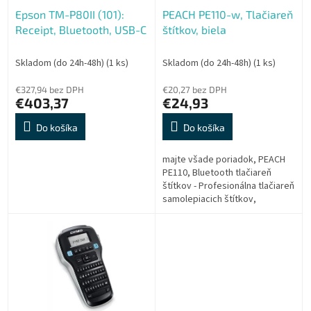
o
o
Epson TM-P80II (101):
PEACH PE110-w, Tlačiareň
d
v
Receipt, Bluetooth, USB-C
štítkov, biela
u
k
t
Skladom (do 24h-48h)
(1 ks)
Skladom (do 24h-48h)
(1 ks)
o
€327,94 bez DPH
€20,27 bez DPH
v
€403,37
€24,93
Do košíka
Do košíka
majte všade poriadok, PEACH
PE110, Bluetooth tlačiareň
štítkov - Profesionálna tlačiareň
samolepiacich štítkov,
Pripojenie smartfónu
Bluetooth, aplikácia dostupná v
App Store a...