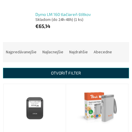
Dymo LM 160 tlačiareň štítkov
Skladom (do 24h-48h)
(1 ks)
€65,14
R
a
Najpredávanejšie
Najlacnejšie
Najdrahšie
Abecedne
d
e
n
OTVORIŤ FILTER
i
e
V
p
ý
r
p
o
i
d
s
u
p
k
r
t