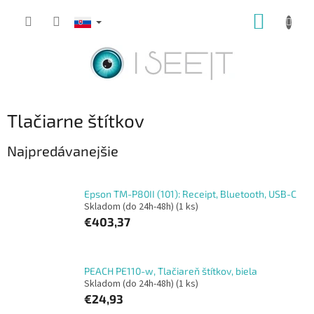
Prejsť
NÁKUP
na
obsah
KOŠÍK
Tlačiarne štítkov
Najpredávanejšie
Epson TM-P80II (101): Receipt, Bluetooth, USB-C
Skladom (do 24h-48h)
(1 ks)
€403,37
PEACH PE110-w, Tlačiareň štítkov, biela
Skladom (do 24h-48h)
(1 ks)
€24,93