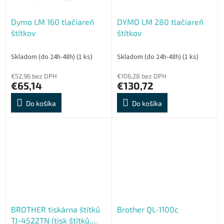
Dymo LM 160 tlačiareň
DYMO LM 280 tlačiareň
štítkov
štítkov
Skladom (do 24h-48h)
(1 ks)
Skladom (do 24h-48h)
(1 ks)
€52,96 bez DPH
€106,28 bez DPH
€65,14
€130,72
Do košíka
Do košíka
BROTHER tiskárna štítků
Brother QL-1100c
TJ-4522TN (tisk štítků,