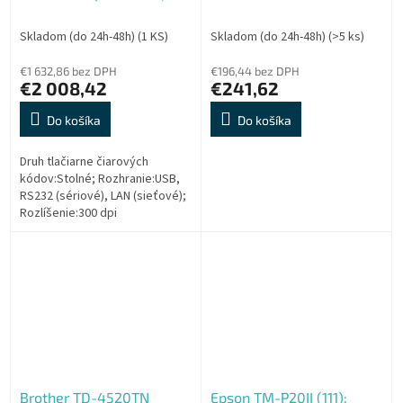
300 dpi, max šířka štítků
104 mm) USB, LAN, RS-
Skladom (do 24h-48h)
(1 KS)
Skladom (do 24h-48h)
(>5 ks)
232C; 3,5" barev.dotyk. d
€1 632,86 bez DPH
€196,44 bez DPH
€2 008,42
€241,62
Do košíka
Do košíka
Druh tlačiarne čiarových
kódov:Stolné; Rozhranie:USB,
RS232 (sériové), LAN (sieťové);
Rozlíšenie:300 dpi
Brother TD-4520TN
Epson TM-P20II (111):