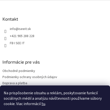
v
Z
a
a
c
á
n
i
p
i
e
ä
Kontakt
e
p
t
r
info
@
iseeit.sk
i
v
e
k
+421 905 288 228
y
FB I SEE IT
v
ý
p
i
Informácie pre vás
s
u
Obchodné podmienky
Podmienky ochrany osobných údajov
Doprava a platba
Reklamácie
Na prispôsobenie obsahu a reklám, poskytovanie funkcií
Kontakty
sociálnych médií a analýzu návštevnosti používame súbory
cookie. Viac informácií
tu
.