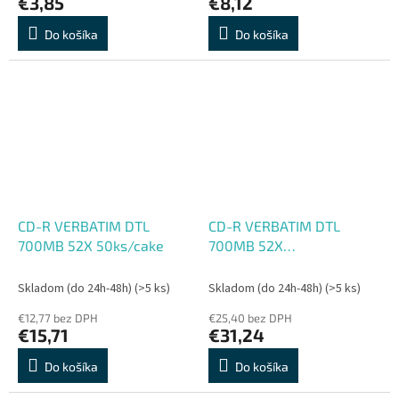
€3,85
€8,12
Do košíka
Do košíka
CD-R VERBATIM DTL
CD-R VERBATIM DTL
700MB 52X 50ks/cake
700MB 52X
100ks/cake*Extra
protection
Skladom (do 24h-48h)
(>5 ks)
Skladom (do 24h-48h)
(>5 ks)
€12,77 bez DPH
€25,40 bez DPH
€15,71
€31,24
Do košíka
Do košíka