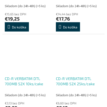
50ks/cake*AZO
Skladom (do 24h-48h)
(>5 ks)
Skladom (do 24h-48h)
(>5 ks)
€15,65 bez DPH
€14,44 bez DPH
€19,25
€17,76
Do košíka
Do košíka
CD-R VERBATIM DTL
CD-R VERBATIM DTL
700MB 52X 10ks/cake
700MB 52X 25ks/cake
Skladom (do 24h-48h)
(>5 ks)
Skladom (do 24h-48h)
(>5 ks)
€3,13 bez DPH
€6,60 bez DPH