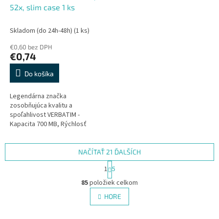
52x, slim case 1 ks
Skladom (do 24h-48h)
(1 ks)
€0,60 bez DPH
€0,74
Do košíka
Legendárna značka
zosobňujúca kvalitu a
spoľahlivost VERBATIM -
Kapacita 700 MB, Rýchlosť
zápisu až 52×, technológia Extra
Protection chráni popisovaciu
stranu disku, dlhá...
NAČÍTAŤ 21 ĎALŠÍCH
S
1
5
t
O
r
85
položiek celkom
v
á
l
HORE
n
á
k
d
o