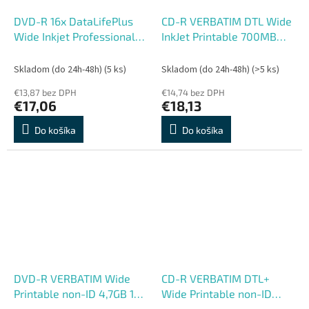
DVD-R 16x DataLifePlus
CD-R VERBATIM DTL Wide
Wide Inkjet Professional
InkJet Printable 700MB
50ks/spindel
52X 50ks/cake*AZO
Skladom (do 24h-48h)
(5 ks)
Skladom (do 24h-48h)
(>5 ks)
€13,87 bez DPH
€14,74 bez DPH
€17,06
€18,13
Do košíka
Do košíka
DVD-R VERBATIM Wide
CD-R VERBATIM DTL+
Printable non-ID 4,7GB 16X
Wide Printable non-ID
50ks/cake
700MB 52X