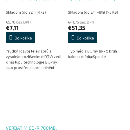
case 5 ks
25GB
Skladom (do 72h)
(4 ks)
Skladom (do 24h-48h)
(>5 KS)
€5,78 bez DPH
€41,75 bez DPH
€7,11
€51,35
Do košíka
Do košíka
Prudký rozvoj televizorů s
Typ média:Bluray BR-R; Druh
vysokým rozlišením (HDTV) vedl
balenia média:Spindle
k nástupu technologie Blu-ray
jako prostředku pro splnění
požadavků na disky s velkou
kapacitou úložiště. Disky Blu-
ray...
VERBATIM CD-R 700MB,