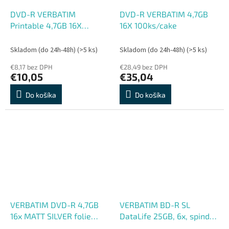
DVD-R VERBATIM
DVD-R VERBATIM 4,7GB
Printable 4,7GB 16X
16X 100ks/cake
25ks/cake*AZO
Skladom (do 24h-48h)
(>5 ks)
Skladom (do 24h-48h)
(>5 ks)
€8,17 bez DPH
€28,49 bez DPH
€10,05
€35,04
Do košíka
Do košíka
VERBATIM DVD-R 4,7GB
VERBATIM BD-R SL
16x MATT SILVER folie
DataLife 25GB, 6x, spindle
10pk, BAL
50 ks