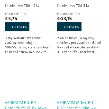
Skladom (do 72h)
(>5 ks)
Skladom (do 72h)
(1 ks)
€3,06 bez DPH
€35,08 bez DPH
€3,76
€43,15
Do košíka
Do košíka
Disky Verbatim DVDR/RW
Přehled Disky Blu-ray byly
využívají technologii
navrženy pro vysoké rozlišení.
MKM/Verbatim, která zajišťuje,
Díky velké kapacitě lze disky
že každá nahrávka bude v té
Blu-ray použít k nahrávání,
nejvyšší kvalitě. Díky
ukládání a přehrávání velkých
vývojovému středisku
videosouborů a audiosouborů
společnosti Mitsubishi...
s...
VERBATIM BD-R SL
VERBATIM MDisc BD-
DataLife 25GB, 6x, jewel
R(10-pack)Spindle, 4x,