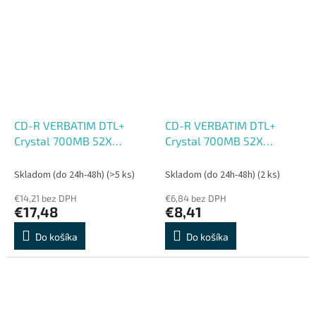
CD-R VERBATIM DTL+
CD-R VERBATIM DTL+
Crystal 700MB 52X
Crystal 700MB 52X
50ks/cake*AZO
10ks/bal.*AZO
Skladom (do 24h-48h)
(>5 ks)
Skladom (do 24h-48h)
(2 ks)
€14,21 bez DPH
€6,84 bez DPH
€17,48
€8,41
Do košíka
Do košíka