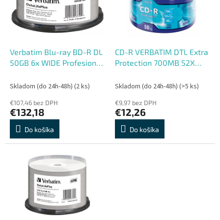
s
r
p
o
r
d
o
u
d
k
Verbatim Blu-ray BD-R DL
CD-R VERBATIM DTL Extra
u
t
50GB 6x WIDE Profesional
Protection 700MB 52X
k
o
Printable 25-cake NON-ID
50ks/spindel
t
v
Skladom (do 24h-48h)
(2 ks)
Skladom (do 24h-48h)
(>5 ks)
o
€107,46 bez DPH
€9,97 bez DPH
v
€132,18
€12,26
Do košíka
Do košíka