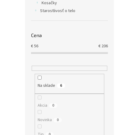
Kosačky
Starostlivosť o telo
€166,
€20
Cena
GRAPH
vŕtačk
€
56
€
206
šesťhr
2,0 Ah
Na sklade
6
Akcia
0
Novinka
0
Tip
0