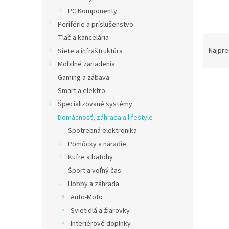
PC Komponenty
Periférie a príslušenstvo
R
Tlač a kancelária
a
Najpre
Siete a infraštruktúra
d
Mobilné zariadenia
e
Gaming a zábava
V
n
Smart a elektro
ý
i
Špecializované systémy
p
e
i
p
Domácnosť, záhrada a lifestyle
s
r
Spotrebná elektronika
p
o
Pomôcky a náradie
r
d
Kufre a batohy
o
u
Šport a voľný čas
d
k
u
t
Hobby a záhrada
Meta
k
o
Auto-Moto
skrut
t
v
Svietidlá a žiarovky
v tex
o
Interiérové doplnky