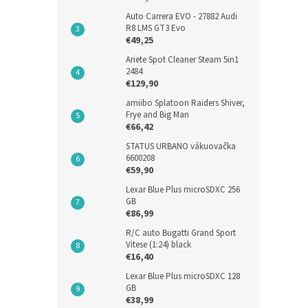
Auto Carrera EVO - 27882 Audi
R8 LMS GT3 Evo
€49,25
Ariete Spot Cleaner Steam 5in1
2484
€129,90
amiibo Splatoon Raiders Shiver,
Frye and Big Man
€66,42
STATUS URBANO vákuovačka
6600208
€59,90
Lexar Blue Plus microSDXC 256
GB
€86,99
R/C auto Bugatti Grand Sport
Vitese (1:24) black
€16,40
Lexar Blue Plus microSDXC 128
GB
€38,99