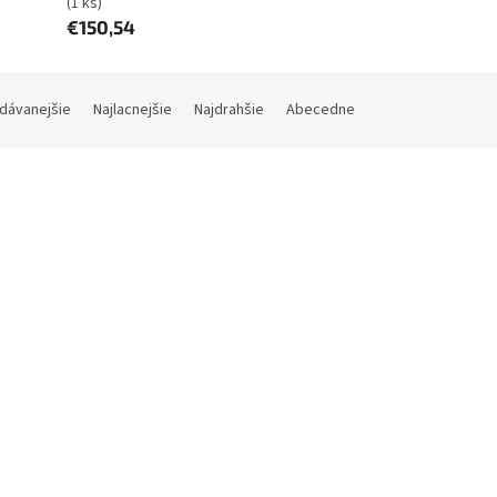
(1 ks)
€150,54
dávanejšie
Najlacnejšie
Najdrahšie
Abecedne
Kód:
602207580
Kó
bo BS 18 Aku Vŕtačka so
GRAPHITE 58G726, Príklepo
kovačom + 1 x 2,0Ah + Bit-box
vŕtačka 650W
til kufor
Skladom (do 24h-48h)
(1 ks)
Skladom (do 24h-