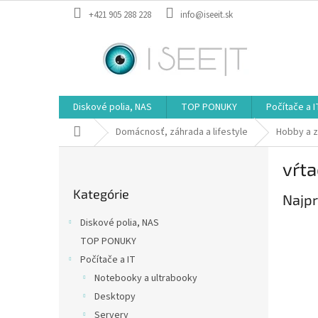
Prejsť
+421 905 288 228
info@iseeit.sk
na
obsah
Diskové polia, NAS
TOP PONUKY
Počítače a I
Domov
Domácnosť, záhrada a lifestyle
Hobby a 
B
vŕta
o
Preskočiť
č
Kategórie
kategórie
Najpr
n
ý
Diskové polia, NAS
p
TOP PONUKY
a
Počítače a IT
n
e
Notebooky a ultrabooky
l
Desktopy
Servery