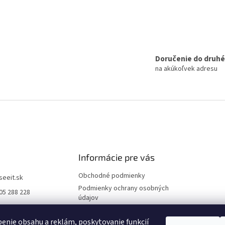
Doručenie do druh
na akúkoľvek adresu
Informácie pre vás
Obchodné podmienky
iseeit.sk
Podmienky ochrany osobných
05 288 228
údajov
E IT
Doprava a platba
enie obsahu a reklám, poskytovanie funkcií
Reklamácie