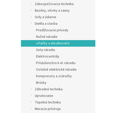
v
Zabezpečovacia technika
€122,
Bazény, vírivky a sauny
€15
Grily a údiarne
Dielňa a stavba
Predlžovacie prívody
Ručné náradie
vŕtačky a skrutkovače
Sety náradia
Elektrocentrály
Príslušenstvo k el. náradiu
Ostatné elektrické náradie
Kompresory a zváračky
Brúsky
Záhradná technika
Upratovanie
GRAP
Tepelná technika
skru
Meracie prístroje