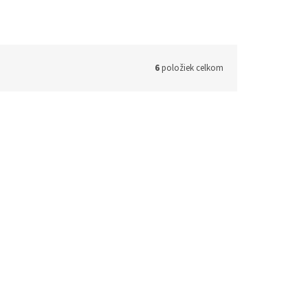
6
položiek celkom
d:
58G726
Kód:
58G000-SET1
vá
GRAPHITE ACCU Vŕtací skrutkovač
18V ENERGY+ Sada
48h)
(1 ks)
Skladom (do 24h-48h)
(1 ks)