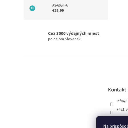
AS-60BT-A
€29,99
Cez 3000 výdajných miest
po celom Slovensku
Z
á
p
ä
t
Kontakt
i
e
info
@
+421 9
FB I SE
Na prispôsob