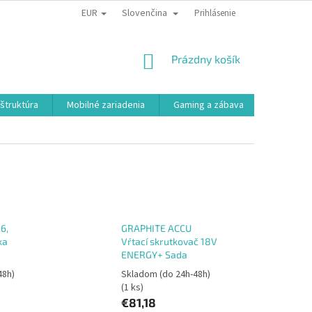
EUR
Slovenčina
Prihlásenie
NÁKUPNÝ
Prázdny košík
KOŠÍK
aštruktúra
Mobilné zariadenia
Gaming a zábava
Smart a e
6,
GRAPHITE ACCU
ka
Vŕtací skrutkovač 18V
ENERGY+ Sada
48h)
Skladom (do 24h-48h)
(1 ks)
€81,18