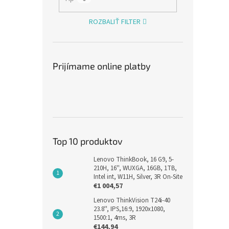
ROZBALIŤ FILTER
Prijímame online platby
Top 10 produktov
Lenovo ThinkBook, 16 G9, 5-
210H, 16'', WUXGA, 16GB, 1TB,
Intel int, W11H, Silver, 3R On-Site
€1 004,57
Lenovo ThinkVision T24i-40
23.8'', IPS,16:9, 1920x1080,
1500:1, 4ms, 3R
€144,94