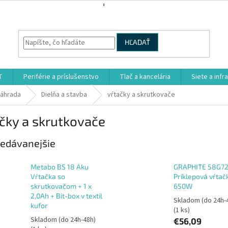
HĽADAŤ
T
Periférie a príslušenstvo
Tlač a kancelária
Siete a infr
záhrada
Dielňa a stavba
vŕtačky a skrutkovače
čky a skrutkovače
edávanejšie
Metabo BS 18 Aku
GRAPHITE 58G72
Vŕtačka so
Príklepová vŕtač
skrutkovačom + 1 x
650W
2,0Ah + Bit-box v textil
Skladom (do 24h-
kufor
(1 ks)
Skladom (do 24h-48h)
€56,09