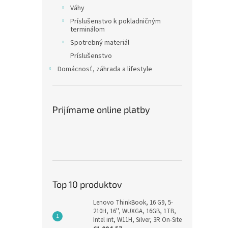
Váhy
Príslušenstvo k pokladničným
terminálom
Spotrebný materiál
Príslušenstvo
Domácnosť, záhrada a lifestyle
Prijímame online platby
Top 10 produktov
Lenovo ThinkBook, 16 G9, 5-
210H, 16'', WUXGA, 16GB, 1TB,
Intel int, W11H, Silver, 3R On-Site