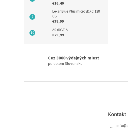
€16,40
Lexar Blue Plus microSDXC 128
GB
€38,99
AS-60BT-A
€29,99
Cez 3000 výdajných miest
po celom Slovensku
Z
á
p
ä
t
Kontakt
i
e
info
@