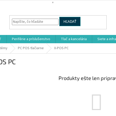
HĽADAŤ
T
Periférie a príslušenstvo
Tlač a kancelária
Siete a infr
stémy
PC POS tlačiarne
X-POS PC
OS PC
Produkty ešte len pripr