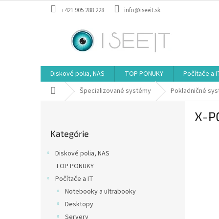
Prejsť
+421 905 288 228
info@iseeit.sk
na
obsah
Diskové polia, NAS
TOP PONUKY
Počítače a I
Domov
Špecializované systémy
Pokladničné sy
B
X-P
o
Preskočiť
č
Kategórie
kategórie
n
ý
Diskové polia, NAS
p
TOP PONUKY
a
Počítače a IT
n
e
Notebooky a ultrabooky
l
Desktopy
Servery