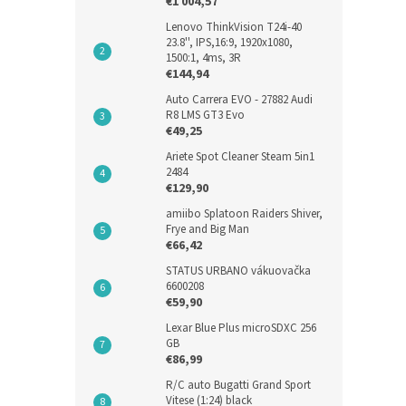
€1 004,57
Lenovo ThinkVision T24i-40
23.8'', IPS,16:9, 1920x1080,
1500:1, 4ms, 3R
€144,94
Auto Carrera EVO - 27882 Audi
R8 LMS GT3 Evo
€49,25
Ariete Spot Cleaner Steam 5in1
2484
€129,90
amiibo Splatoon Raiders Shiver,
Frye and Big Man
€66,42
STATUS URBANO vákuovačka
6600208
€59,90
Lexar Blue Plus microSDXC 256
GB
€86,99
R/C auto Bugatti Grand Sport
Vitese (1:24) black