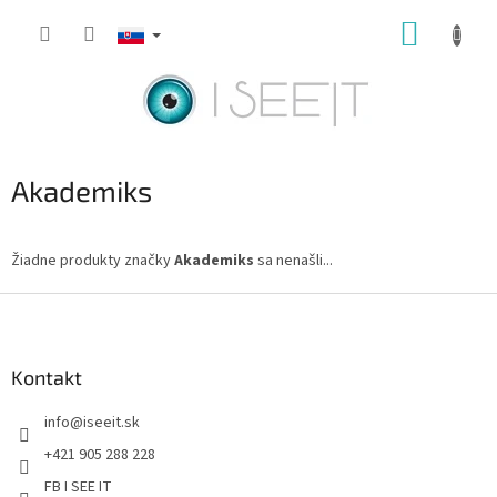
Prejsť
NÁKUP
na
obsah
KOŠÍK
Akademiks
Žiadne produkty značky
Akademiks
sa nenašli...
Z
á
p
ä
Kontakt
t
info
@
iseeit.sk
i
e
+421 905 288 228
FB I SEE IT