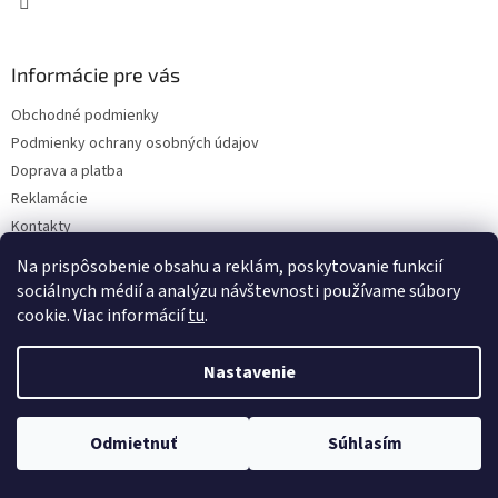
Informácie pre vás
Obchodné podmienky
Podmienky ochrany osobných údajov
Doprava a platba
Reklamácie
Kontakty
Na prispôsobenie obsahu a reklám, poskytovanie funkcií
sociálnych médií a analýzu návštevnosti používame súbory
cookie. Viac informácií
tu
.
Nastavenie
Copyright 2026
Eshop I SEE IT
. Všetky práva vyhradené.
Upraviť
nastavenie cookies
Odmietnuť
Súhlasím