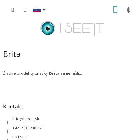
Prejsť
NÁKUP
na
obsah
KOŠÍK
Brita
Žiadne produkty značky
Brita
sa nenašli...
Z
á
p
ä
Kontakt
t
info
@
iseeit.sk
i
e
+421 905 288 228
FB I SEE IT