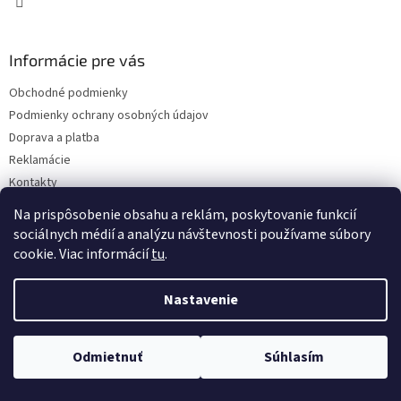
Informácie pre vás
Obchodné podmienky
Podmienky ochrany osobných údajov
Doprava a platba
Reklamácie
Kontakty
Na prispôsobenie obsahu a reklám, poskytovanie funkcií
sociálnych médií a analýzu návštevnosti používame súbory
cookie. Viac informácií
tu
.
Nastavenie
Copyright 2026
Eshop I SEE IT
. Všetky práva vyhradené.
Upraviť
nastavenie cookies
Odmietnuť
Súhlasím