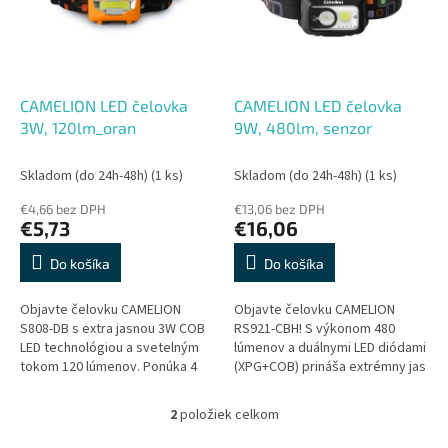
s
r
p
o
r
d
o
u
d
k
CAMELION LED čelovka
CAMELION LED čelovka
u
t
3W, 120lm_oran
9W, 480lm, senzor
k
o
t
v
Skladom (do 24h-48h)
(1 ks)
Skladom (do 24h-48h)
(1 ks)
o
€4,66 bez DPH
€13,06 bez DPH
v
€5,73
€16,06
Do košíka
Do košíka
Objavte čelovku CAMELION
Objavte čelovku CAMELION
S808-DB s extra jasnou 3W COB
RS921-CBH! S výkonom 480
LED technológiou a svetelným
lúmenov a duálnymi LED diódami
tokom 120 lúmenov. Ponúka 4
(XPG+COB) prináša extrémny jas
režimy (plný výkon, úsporný,
pre prácu aj voľný čas. Unikátne
blikanie a S.O.S.) s dosahom až
senzorové ovládanie
2
položiek celkom
O
15...
umožňuje...
v