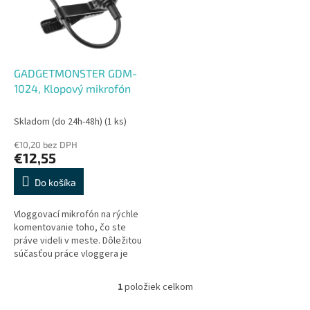
s
r
p
o
r
d
o
u
d
k
GADGETMONSTER GDM-
u
t
1024, Klopový mikrofón
k
o
t
v
Skladom (do 24h-48h)
(1 ks)
o
€10,20 bez DPH
v
€12,55
Do košíka
Vloggovací mikrofón na rýchle
komentovanie toho, čo ste
práve videli v meste. Dôležitou
súčasťou práce vloggera je
vedieť komentovať všetko, čo
vidí, a v momente keď sa to...
1
položiek celkom
O
v