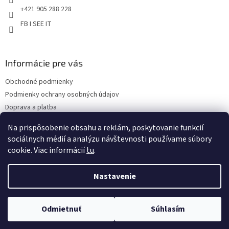
e
u
+421 905 288 228
FB I SEE IT
Informácie pre vás
Obchodné podmienky
Podmienky ochrany osobných údajov
Doprava a platba
Reklamácie
Na prispôsobenie obsahu a reklám, poskytovanie funkcií
Kontakty
sociálnych médií a analýzu návštevnosti používame súbory
cookie. Viac informácií
tu
.
Nastavenie
Copyright 2026
Eshop I SEE IT
. Všetky práva vyhradené.
Upraviť
Odmietnuť
Súhlasím
nastavenie cookies