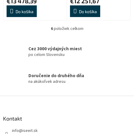
€13 478,39
€12 251,67
Do košíka
Do košíka
6
položiek celkom
O
v
l
á
Cez 3000 výdajných miest
d
po celom Slovensku
a
c
i
Doručenie do druhého dňa
e
na akúkoľvek adresu
p
r
v
Z
k
á
y
v
p
ý
ä
Kontakt
p
t
i
info
@
iseeit.sk
i
s