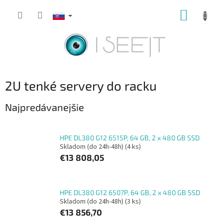
Prejsť
NÁKUP
na
obsah
KOŠÍK
2U tenké servery do racku
Najpredávanejšie
HPE DL380 G12 6515P, 64 GB, 2 x 480 GB SSD
Skladom (do 24h-48h)
(4 ks)
€13 808,05
HPE DL380 G12 6507P, 64 GB, 2 x 480 GB SSD
Skladom (do 24h-48h)
(3 ks)
€13 856,70