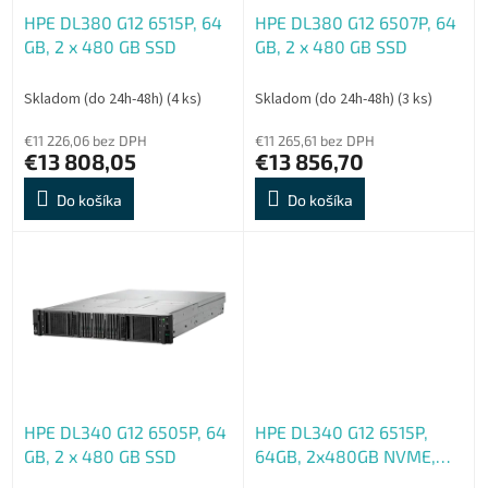
o
o
HPE DL380 G12 6515P, 64
HPE DL380 G12 6507P, 64
d
v
GB, 2 x 480 GB SSD
GB, 2 x 480 GB SSD
u
k
t
Skladom (do 24h-48h)
(4 ks)
Skladom (do 24h-48h)
(3 ks)
o
€11 226,06 bez DPH
€11 265,61 bez DPH
v
€13 808,05
€13 856,70
Do košíka
Do košíka
HPE DL340 G12 6505P, 64
HPE DL340 G12 6515P,
GB, 2 x 480 GB SSD
64GB, 2x480GB NVME,
MR416i-o