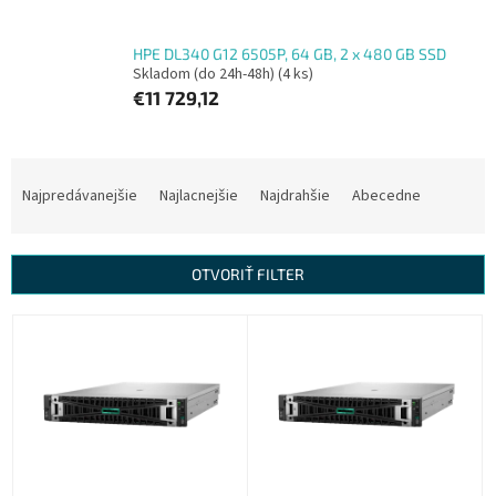
HPE DL340 G12 6505P, 64 GB, 2 x 480 GB SSD
Skladom (do 24h-48h)
(4 ks)
€11 729,12
R
a
Najpredávanejšie
Najlacnejšie
Najdrahšie
Abecedne
d
e
n
OTVORIŤ FILTER
i
e
V
p
ý
r
p
o
i
d
s
u
p
k
r
t