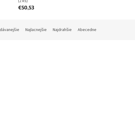
(2 ks)
€50,53
dávanejšie
Najlacnejšie
Najdrahšie
Abecedne
Kód:
NOHP-84G4-49P
Kó
OM batéria pre HP EliteBook
Dell H5CKD 4 článková Bate
4 series TA03XL Li-Pol 11,55
Laptopu 15, 3530mAh
00mAh 49Wh
Skladom (do 24h-48h)
(2 ks)
Skladom (do 7