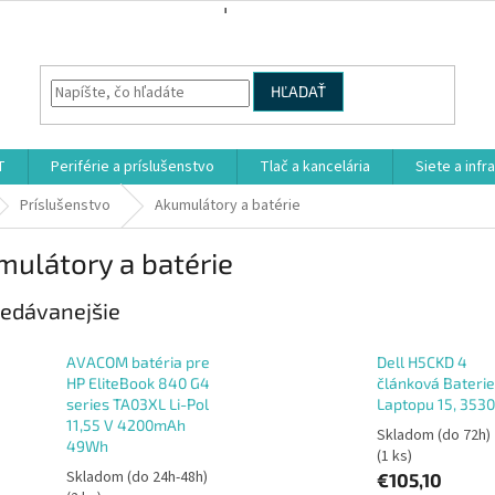
HĽADAŤ
T
Periférie a príslušenstvo
Tlač a kancelária
Siete a infr
Príslušenstvo
Akumulátory a batérie
ulátory a batérie
edávanejšie
AVACOM batéria pre
Dell H5CKD 4
HP EliteBook 840 G4
článková Baterie
series TA03XL Li-Pol
Laptopu 15, 35
11,55 V 4200mAh
Skladom (do 72h)
49Wh
(1 ks)
Skladom (do 24h-48h)
€105,10