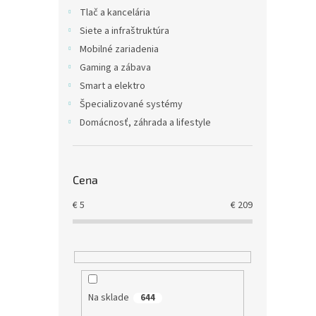
Tlač a kancelária
Siete a infraštruktúra
€49,1
Mobilné zariadenia
€60
Gaming a zábava
tříčlá
Smart a elektro
bateri
Špecializované systémy
v note
Domácnosť, záhrada a lifestyle
a uchy
1V1XF,.
Cena
€
5
€
209
Baté
Na sklade
644
5410