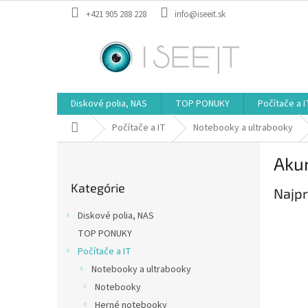
Prejsť
+421 905 288 228
info@iseeit.sk
na
obsah
Diskové polia, NAS
TOP PONUKY
Počítače a I
Domov
Počítače a IT
Notebooky a ultrabooky
B
Akum
o
Preskočiť
č
Kategórie
kategórie
Najpr
n
ý
Diskové polia, NAS
p
TOP PONUKY
a
Počítače a IT
n
e
Notebooky a ultrabooky
l
Notebooky
Herné notebooky