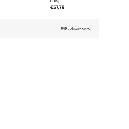
(1 ks)
€57,79
649
položiek celkom
d:
H5CKD
Kód:
NOMA-1964-56P
rie do
AVACOM batéria pre Apple
MacBook Pro 13'' A1989, A2251 Li-
Pol 11,4 V 5086mAh 58Wh - A1964
2h)
(1 ks)
Skladom (do 24h-48h)
(1 ks)