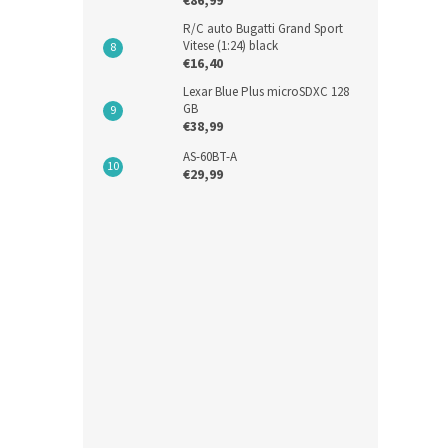
€86,99
R/C auto Bugatti Grand Sport
€43,8
€53
Vitese (1:24) black
€16,40
Lexar Blue Plus microSDXC 128
GB
€38,99
AS-60BT-A
€29,99
Baté
7550
95W
€68,6
€84