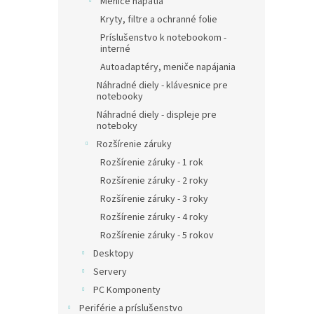
v
Meniče napätia
Kryty, filtre a ochranné folie
€41,0
€50
Príslušenstvo k notebookom -
interné
Autoadaptéry, meniče napájania
Náhradné diely - klávesnice pre
notebooky
Náhradné diely - displeje pre
noteboky
Rozšírenie záruky
Rozšírenie záruky - 1 rok
Rozšírenie záruky - 2 roky
Rozšírenie záruky - 3 roky
Rozšírenie záruky - 4 roky
Rozšírenie záruky - 5 rokov
Desktopy
Servery
AVAC
PC Komponenty
Latit
Periférie a príslušenstvo
368