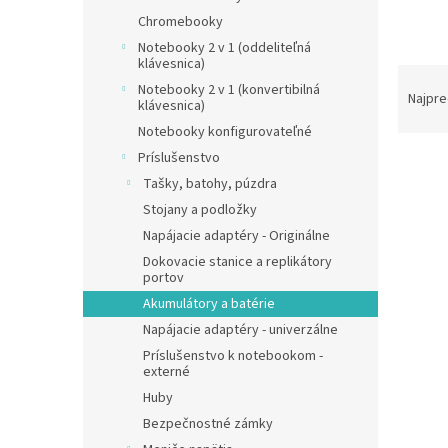
Chromebooky
Notebooky 2 v 1 (oddeliteľná
klávesnica)
R
Notebooky 2 v 1 (konvertibilná
a
Najpre
klávesnica)
d
Notebooky konfigurovateľné
e
Príslušenstvo
V
n
ý
i
Tašky, batohy, púzdra
p
e
Stojany a podložky
i
p
Napájacie adaptéry - Originálne
s
r
Dokovacie stanice a replikátory
p
o
portov
r
d
Akumulátory a batérie
o
u
Napájacie adaptéry - univerzálne
d
k
Príslušenstvo k notebookom -
u
t
externé
AVAC
k
o
Huby
840 G
t
v
V 42
Bezpečnostné zámky
o