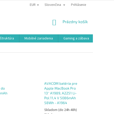
EUR
Slovenčina
Prihlásenie
NÁKUPNÝ
Prázdny košík
KOŠÍK
aštruktúra
Mobilné zariadenia
Gaming a zábava
Smart a e
AVACOM batéria pre
 do
Apple MacBook Pro
30mAh
13'' A1989, A2251 Li-
Pol 11,4 V 5086mAh
58Wh - A1964
Skladom (do 24h-48h)