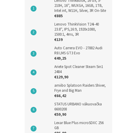
Lenovo ThinkBook, 16 G9, 5-
3500,
210H, 16'', WUXGA, 16GB, 1TB,
Intel int, W11H, Silver, 3R On-Site
447
€885
Lenovo ThinkVision T24i-40
23.8'', IPS,16:9, 1920x1080,
€52,1
1500:1, 4ms, 3R
€64
€139
Auto Carrera EVO - 27882 Audi
R8 LMS GT3 Evo
€49,25
Ariete Spot Cleaner Steam 5in1
2484
€129,90
amiibo Splatoon Raiders Shiver,
Frye and Big Man
€66,42
STATUS URBANO vákuovačka
6600208
Baté
€59,90
3510
Lexar Blue Plus microSDXC 256
GB