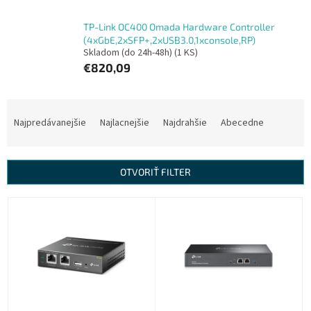
TP-Link OC400 Omada Hardware Controller
(4xGbE,2xSFP+,2xUSB3.0,1xconsole,RP)
Skladom (do 24h-48h)
(1 KS)
€820,09
R
a
Najpredávanejšie
Najlacnejšie
Najdrahšie
Abecedne
d
e
n
OTVORIŤ FILTER
i
e
V
p
ý
r
p
o
i
d
s
u
p
k
r
t