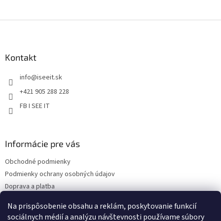
r
v
Z
k
á
y
v
p
ý
ä
Kontakt
p
t
i
info
@
iseeit.sk
i
s
e
u
+421 905 288 228
FB I SEE IT
Informácie pre vás
Obchodné podmienky
Podmienky ochrany osobných údajov
Doprava a platba
Reklamácie
Na prispôsobenie obsahu a reklám, poskytovanie funkcií
Kontakty
sociálnych médií a analýzu návštevnosti používame súbory