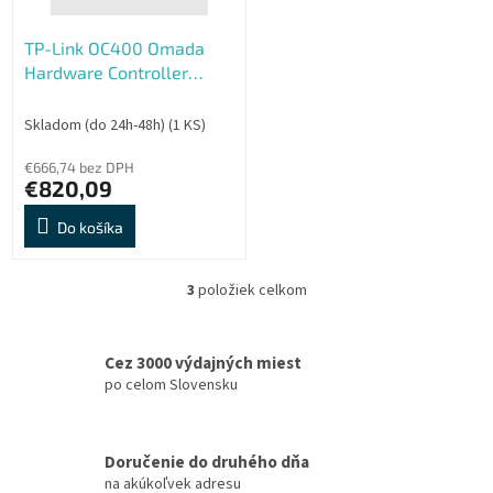
TP-Link OC400 Omada
Hardware Controller
(4xGbE,2xSFP+,2xUSB3.0,1xconsole,RP)
Skladom (do 24h-48h)
(1 KS)
€666,74 bez DPH
€820,09
Do košíka
3
položiek celkom
O
v
l
á
Cez 3000 výdajných miest
d
po celom Slovensku
a
c
i
Doručenie do druhého dňa
e
na akúkoľvek adresu
p