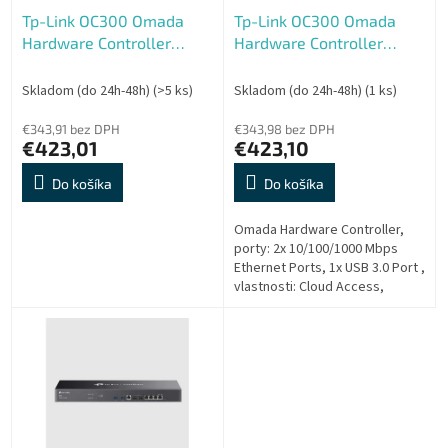
o
o
Tp-Link OC300 Omada
Tp-Link OC300 Omada
d
v
Hardware Controller
Hardware Controller
u
Omada SDN
Omada SDN
k
t
Skladom (do 24h-48h)
(>5 ks)
Skladom (do 24h-48h)
(1 ks)
o
€343,91 bez DPH
€343,98 bez DPH
v
€423,01
€423,10
Do košíka
Do košíka
Omada Hardware Controller,
porty: 2x 10/100/1000 Mbps
Ethernet Ports, 1x USB 3.0 Port ,
vlastnosti: Cloud Access,
Centralized Management for up
to 500 Omada EAPs,
JetStream...