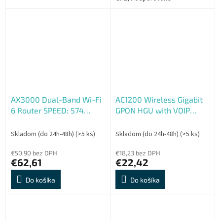
štandardy:802.11b/g/n,
802.11ac
AX3000 Dual-Band Wi-Fi
AC1200 Wireless Gigabit
6 Router SPEED: 574
GPON HGU with VOIP
Mbps at 2.4 GHz + 2402
Econet Chipset with
Mbps at 5 GHz SPEC: 4×
G.984.x, Class B+
Skladom (do 24h-48h)
(>5 ks)
Skladom (do 24h-48h)
(>5 ks)
Antennas, MediaTek Dual-
SPEED:866Mbps at 5GHz
Core CP
€50,90 bez DPH
+ 300Mbps at 2.4G
€18,23 bez DPH
€62,61
€22,42
Do košíka
Do košíka