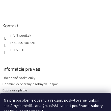
y
v
Z
ý
á
p
p
i
s
ä
Kontakt
u
t
info
@
iseeit.sk
i
e
+421 905 288 228
FB I SEE IT
Informácie pre vás
Obchodné podmienky
Podmienky ochrany osobných údajov
Doprava a platba
Reklamácie
Na prispôsobenie obsahu a reklám, poskytovanie funkcií
Kontakty
sociálnych médií a analýzu návštevnosti používame súbory