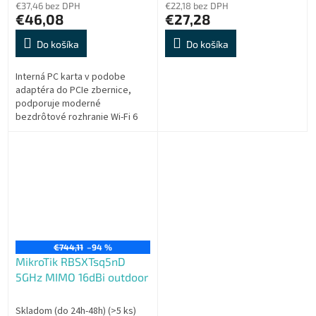
€37,46 bez DPH
€22,18 bez DPH
€46,08
€27,28
Do košíka
Do košíka
Interná PC karta v podobe
adaptéra do PCIe zbernice,
podporuje moderné
bezdrôtové rozhranie Wi-Fi 6
(konkrétne IEEE 802.11ax / ac / n
/ a 5 GHz a IEEE 802.11ax / n / g /
b 2.4...
€744,11
–94 %
MikroTik RBSXTsq5nD
5GHz MIMO 16dBi outdoor
Skladom (do 24h-48h)
(>5 ks)