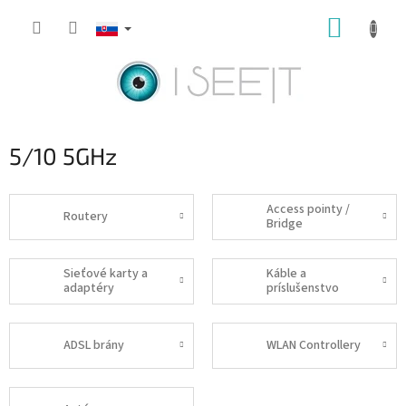
Prejsť
NÁKUP
na
obsah
KOŠÍK
5/10 5GHz
Access pointy /
Routery
Bridge
Sieťové karty a
Káble a
adaptéry
príslušenstvo
ADSL brány
WLAN Controllery