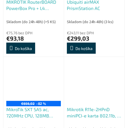
MIKROTIK RouterBOARD
Ubiquiti airMAX
PowerBox Pro + L4
PrismStation AC
(800MHz; 128MB RAM,
5xGLAN switch, PoE in,
Skladom (do 24h-48h)
(>5 KS)
Skladom (do 24h-48h)
(3 ks)
out, zdroj)
€75,76 bez DPH
€243,11 bez DPH
€93,18
€299,03
Do košíka
Do košíka
€656,02
–82 %
MikroTik SXT SA5 ac,
Mikrotik R11e-2HPnD
720MHz CPU, 128MB
miniPCI-e karta 802.11b, g,
RAM,1x LAN, integ. 5GHz
n