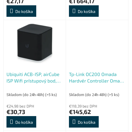
€27,17
€1 664,17
Do košíka
Do košíka
Ubiquiti ACB-ISP, airCube
Tp-Link OC200 Omada
ISP Wifi prístupový bod,
Hardvér Controller Omada
router
SDN
Skladom (do 24h-48h)
(>5 ks)
Skladom (do 24h-48h)
(>5 ks)
€24,98 bez DPH
€118,39 bez DPH
€30,73
€145,62
Do košíka
Do košíka