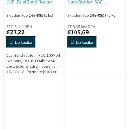
WiFi DualBand Router
NanoStation 5AC
(450+Mbps)
Skladom (do 24h-48h)
(1 ks)
Skladom (do 24h-48h)
(>5 ks)
€22,13 bez DPH
€118,45 bez DPH
€27,22
€145,69
Do košíka
Do košíka
Dual Band router, 4x 10/100Mbit
LAN port, 1x 10/100Mbit WAN
port, Externý zdroj napájania:
12VDC / 1A, Rozmery (Š x H x):
230 x 144 x 35 mm. 3x fixná
anténa. podporuje...