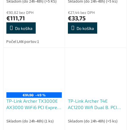
Wi-Fi, 2x13dBi, 802.11a, n,
Skladom (do 24h-48h)
(>5 KS)
Skladom (do 24h-48h)
(>5 ks)
ac, vrátane. Licencia L4
€90,82 bez DPH
€27,44 bez DPH
€111,71
€33,75
Do košíka
Do košíka
Počel LAN portov:1
€91,90
–49 %
TP-Link Archer TX3000E
TP-Link Archer T4E
AX3000 WiFi6 PCI Express
AC1200 Wifi Dual B. PCI
Adapter
Express
Skladom (do 24h-48h)
(1 ks)
Skladom (do 24h-48h)
(>5 ks)