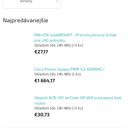
Antény
Najpredávanejšie
MikroTik solidMOUNT - Procízny kovový držiak
pre LHG jednotky
Skladom (do 24h-48h)
(>5 ks)
€27,17
Cisco Power Supply PWR-C5-600WAC=
Skladom (do 24h-48h)
(1 ks)
€1 664,17
Ubiquiti ACB-ISP, airCube ISP Wifi prístupový bod,
router
Skladom (do 24h-48h)
(>5 ks)
€30,73