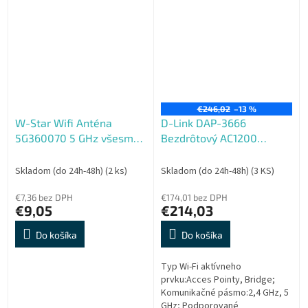
€246,02
–13 %
W-Star Wifi Anténa
D-Link DAP-3666
5G360070 5 GHz všesmer,
Bezdrôtový AC1200
7 dBi, RSMA, pendrek
Wave2 dvojpásmový
vonkajší PoE prístupový
Skladom (do 24h-48h)
(2 ks)
Skladom (do 24h-48h)
(3 KS)
bod
€7,36 bez DPH
€174,01 bez DPH
€9,05
€214,03
Do košíka
Do košíka
Typ Wi-Fi aktívneho
prvku:Acces Pointy, Bridge;
Komunikačné pásmo:2,4 GHz, 5
GHz; Podporované