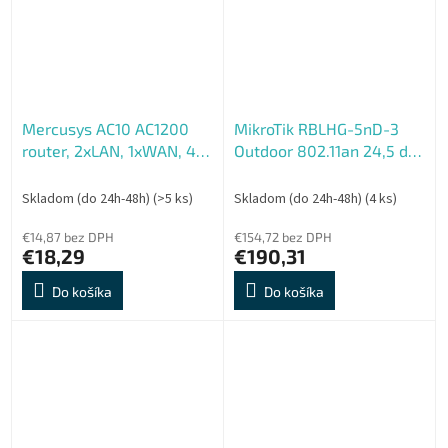
Mercusys AC10 AC1200
MikroTik RBLHG-5nD-3
router, 2xLAN, 1xWAN, 4x
Outdoor 802.11an 24,5 dBi
pevná anténa
jednotka LHG 5 (3-pack)
Skladom (do 24h-48h)
(>5 ks)
Skladom (do 24h-48h)
(4 ks)
€14,87 bez DPH
€154,72 bez DPH
€18,29
€190,31
Do košíka
Do košíka