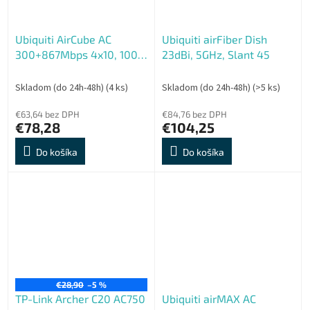
Ubiquiti AirCube AC
Ubiquiti airFiber Dish
300+867Mbps 4x10, 100,
23dBi, 5GHz, Slant 45
1000Mbps LAN
Skladom (do 24h-48h)
(4 ks)
Skladom (do 24h-48h)
(>5 ks)
€63,64 bez DPH
€84,76 bez DPH
€78,28
€104,25
Do košíka
Do košíka
€28,90
–5 %
TP-Link Archer C20 AC750
Ubiquiti airMAX AC