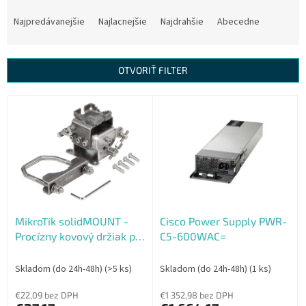
R
a
Najpredávanejšie
Najlacnejšie
Najdrahšie
Abecedne
d
e
n
OTVORIŤ FILTER
i
e
V
p
ý
r
p
o
i
d
s
u
p
k
r
t
o
o
MikroTik solidMOUNT -
Cisco Power Supply PWR-
d
v
Procízny kovový držiak pre
C5-600WAC=
u
LHG jednotky
k
t
Skladom (do 24h-48h)
(>5 ks)
Skladom (do 24h-48h)
(1 ks)
o
€22,09 bez DPH
€1 352,98 bez DPH
v