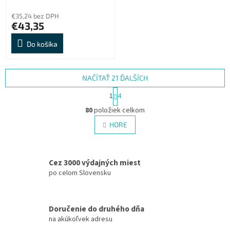
€35,24 bez DPH
€43,35
Do košíka
NAČÍTAŤ 21 ĎALŠÍCH
S
1
4
t
O
r
80
položiek celkom
v
á
l
HORE
n
á
k
d
o
v
a
a
Cez 3000 výdajných miest
c
n
i
po celom Slovensku
i
e
e
p
r
Doručenie do druhého dňa
v
na akúkoľvek adresu
k