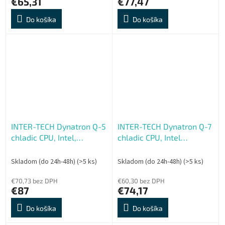
€65,31
€77,47
Do košíka
Do košíka
INTER-TECH Dynatron Q-5
INTER-TECH Dynatron Q-7
chladic CPU, Intel,
chladic CPU, Intel
soc.1700 server 2U (do
soc.1700, server 1U (do
185W)
150W)
Skladom (do 24h-48h)
(>5 ks)
Skladom (do 24h-48h)
(>5 ks)
€70,73 bez DPH
€60,30 bez DPH
€87
€74,17
Do košíka
Do košíka