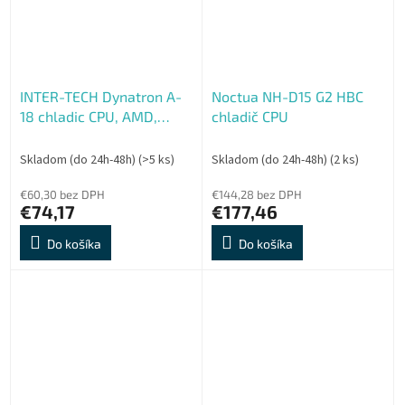
INTER-TECH Dynatron A-
Noctua NH-D15 G2 HBC
18 chladic CPU, AMD,
chladič CPU
server 1U AM4, AM5
socket (do 95W)
Skladom (do 24h-48h)
(>5 ks)
Skladom (do 24h-48h)
(2 ks)
€60,30 bez DPH
€144,28 bez DPH
€74,17
€177,46
Do košíka
Do košíka