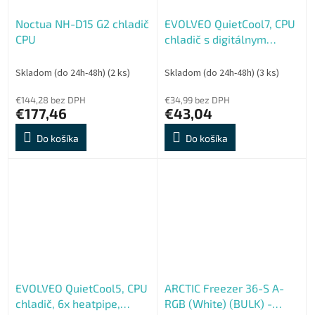
Noctua NH-D15 G2 chladič
EVOLVEO QuietCool7, CPU
CPU
chladič s digitálnym
displejom, 6x heatpipe,
čierny
Skladom (do 24h-48h)
(2 ks)
Skladom (do 24h-48h)
(3 ks)
€144,28 bez DPH
€34,99 bez DPH
€177,46
€43,04
Do košíka
Do košíka
EVOLVEO QuietCool5, CPU
ARCTIC Freezer 36-S A-
chladič, 6x heatpipe,
RGB (White) (BULK) -