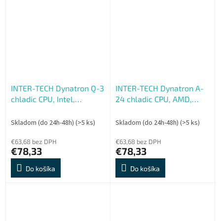
INTER-TECH Dynatron Q-3
INTER-TECH Dynatron A-
chladic CPU, Intel,
24 chladic CPU, AMD,
soc.1700 server 1U (do
server 2U,AM4, AM5
120W)
socket (do 120W)
Skladom (do 24h-48h)
(>5 ks)
Skladom (do 24h-48h)
(>5 ks)
€63,68 bez DPH
€63,68 bez DPH
€78,33
€78,33
Do košíka
Do košíka