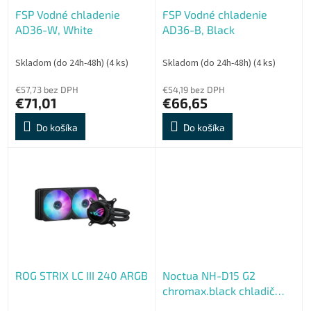
o
o
FSP Vodné chladenie
FSP Vodné chladenie
d
v
AD36-W, White
AD36-B, Black
u
k
t
Skladom (do 24h-48h)
(4 ks)
Skladom (do 24h-48h)
(4 ks)
o
€57,73 bez DPH
€54,19 bez DPH
v
€71,01
€66,65
Do košíka
Do košíka
ROG STRIX LC III 240 ARGB
Noctua NH-D15 G2
chromax.black chladič
CPU