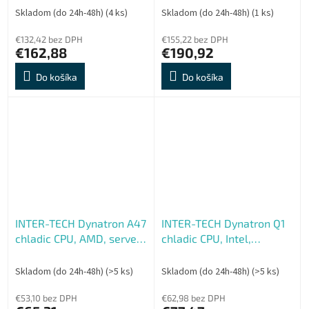
Skladom (do 24h-48h)
(4 ks)
Skladom (do 24h-48h)
(1 ks)
€132,42 bez DPH
€155,22 bez DPH
€162,88
€190,92
Do košíka
Do košíka
INTER-TECH Dynatron A47
INTER-TECH Dynatron Q1
chladic CPU, AMD, server
chladic CPU, Intel,
2U,AM4, AM5 socket (do
soc.1700 server 1U (do
170W)
130W)
Skladom (do 24h-48h)
(>5 ks)
Skladom (do 24h-48h)
(>5 ks)
€53,10 bez DPH
€62,98 bez DPH