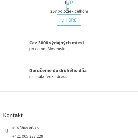
1
13
t
O
r
257
položiek celkom
v
á
l
HORE
n
á
k
d
o
v
a
a
Cez 3000 výdajných miest
c
n
i
po celom Slovensku
i
e
e
p
r
Doručenie do druhého dňa
v
na akúkoľvek adresu
k
y
v
Z
ý
á
p
p
i
s
ä
Kontakt
u
t
info
@
iseeit.sk
i
e
+421 905 288 228