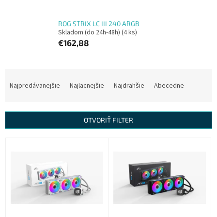
ROG STRIX LC III 240 ARGB
Skladom (do 24h-48h)
(4 ks)
€162,88
R
a
Najpredávanejšie
Najlacnejšie
Najdrahšie
Abecedne
d
e
n
OTVORIŤ FILTER
i
e
V
p
ý
r
p
o
i
d
s
u
p
k
r
t