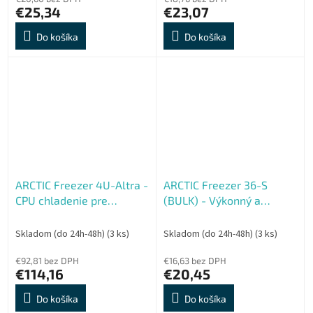
€25,34
€23,07
Do košíka
Do košíka
ARCTIC Freezer 4U-Altra -
ARCTIC Freezer 36-S
CPU chladenie pre
(BULK) - Výkonný a
Ampere Altra
cenovo dostupný vežový
kompatibilné s
chladič CPU
Skladom (do 24h-48h)
(3 ks)
Skladom (do 24h-48h)
(3 ks)
Rackmount 4U Server
case
€92,81 bez DPH
€16,63 bez DPH
€114,16
€20,45
Do košíka
Do košíka