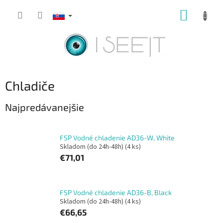
Prejsť
NÁKUP
na
obsah
KOŠÍK
Chladiče
Najpredávanejšie
FSP Vodné chladenie AD36-W, White
Skladom (do 24h-48h)
(4 ks)
€71,01
FSP Vodné chladenie AD36-B, Black
Skladom (do 24h-48h)
(4 ks)
€66,65