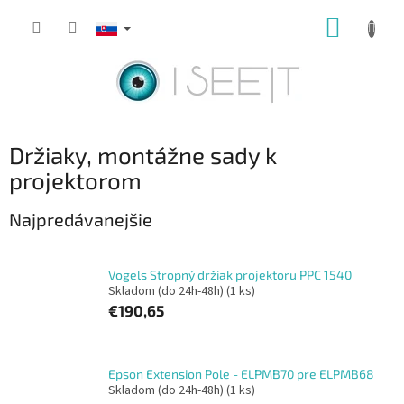
Prejsť
NÁKUP
na
obsah
KOŠÍK
Držiaky, montážne sady k
projektorom
Najpredávanejšie
Vogels Stropný držiak projektoru PPC 1540
Skladom (do 24h-48h)
(1 ks)
€190,65
Epson Extension Pole - ELPMB70 pre ELPMB68
Skladom (do 24h-48h)
(1 ks)