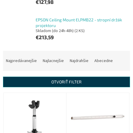
€127,98
EPSON Ceiling Mount ELPMB22 - stropní držák
projektoru
Skladom (do 24h-48h)
(2 KS)
€213,59
R
a
Najpredávanejšie
Najlacnejšie
Najdrahšie
Abecedne
d
e
n
OTVORIŤ FILTER
i
e
V
p
ý
r
p
o
i
d
s
u
p
k