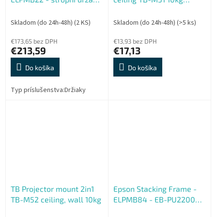
projektoru
15,2cm
Skladom (do 24h-48h)
(2 KS)
Skladom (do 24h-48h)
(>5 ks)
€173,65 bez DPH
€13,93 bez DPH
€213,59
€17,13
Do košíka
Do košíka
Typ príslušenstva:Držiaky
TB Projector mount 2in1
Epson Stacking Frame -
TB-M52 ceiling, wall 10kg
ELPMB84 - EB-PU2200
Series