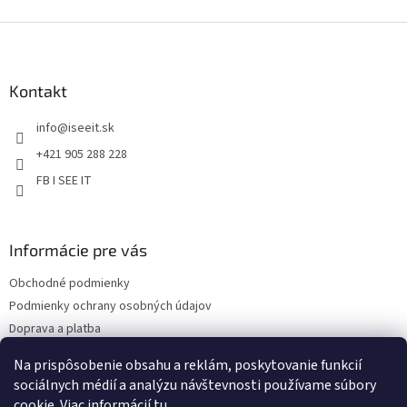
v
Z
k
á
y
v
p
ý
ä
Kontakt
p
t
i
info
@
iseeit.sk
i
s
e
u
+421 905 288 228
FB I SEE IT
Informácie pre vás
Obchodné podmienky
Podmienky ochrany osobných údajov
Doprava a platba
Reklamácie
Na prispôsobenie obsahu a reklám, poskytovanie funkcií
Kontakty
sociálnych médií a analýzu návštevnosti používame súbory
cookie. Viac informácií
tu
.