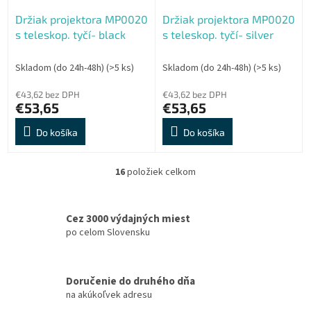
Držiak projektora MP0020
Držiak projektora MP0020
s teleskop. tyčí- black
s teleskop. tyčí- silver
Skladom (do 24h-48h)
(>5 ks)
Skladom (do 24h-48h)
(>5 ks)
€43,62 bez DPH
€43,62 bez DPH
€53,65
€53,65
Do košíka
Do košíka
16
položiek celkom
O
v
l
á
Cez 3000 výdajných miest
d
po celom Slovensku
a
c
i
Doručenie do druhého dňa
e
na akúkoľvek adresu
p
r