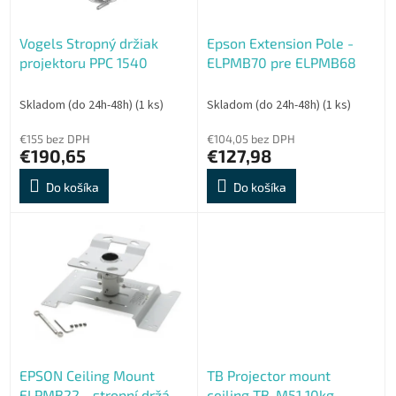
r
t
o
o
Vogels Stropný držiak
Epson Extension Pole -
d
v
projektoru PPC 1540
ELPMB70 pre ELPMB68
u
k
t
Skladom (do 24h-48h)
(1 ks)
Skladom (do 24h-48h)
(1 ks)
o
€155 bez DPH
€104,05 bez DPH
v
€190,65
€127,98
Do košíka
Do košíka
EPSON Ceiling Mount
TB Projector mount
ELPMB22 - stropní držák
ceiling TB-M51 10kg