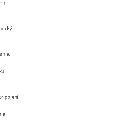
mini
anický
anie.
kú
ripojení.
nie