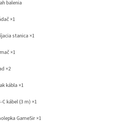
ah balenia
ádač ×1
jacia stanica ×1
jímač ×1
ad ×2
ak kábla ×1
-C kábel (3 m) ×1
olepka GameSir ×1