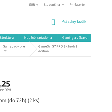
EUR
Slovenčina
Prihlásenie
NÁKUPNÝ
Prázdny košík
KOŠÍK
aštruktúra
Mobilné zariadenia
Gaming a zábava
Smart a e
Gamepady pre
GameSir G7 PRO 8K Nioh 3
PC
edition
,25
bez DPH
ová
om (do 72h)
(2 ks)