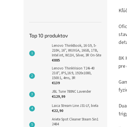
Kľú
Ofic
sta
Top 10 produktov
deta
Lenovo ThinkBook, 16 G9, 5-
210H, 16'', WUXGA, 16GB, 1TB,
Intel int, W11H, Silver, 3R On-Site
8K H
€885
pre
Lenovo ThinkVision T24i-40
23.8'', IPS,16:9, 1920x1080,
1500:1, 4ms, 3R
Gam
€139
fyzi
JBL Tune 780NC Lavender
€129,99
Dua
Laica Stream Line J31-LF, biela
€22,90
tri
Ariete Spot Cleaner Steam 5in1
2484