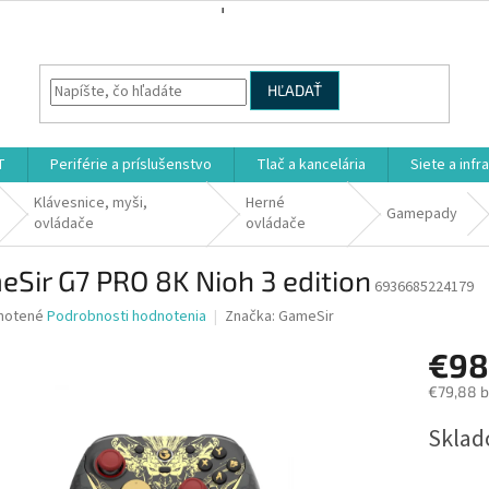
HĽADAŤ
T
Periférie a príslušenstvo
Tlač a kancelária
Siete a infr
Klávesnice, myši,
Herné
Gamepady
ovládače
ovládače
Sir G7 PRO 8K Nioh 3 edition
6936685224179
né
notené
Podrobnosti hodnotenia
Značka:
GameSir
nie
€98
u
€79,88 
Jednotk
Sklad
cena:
iek.