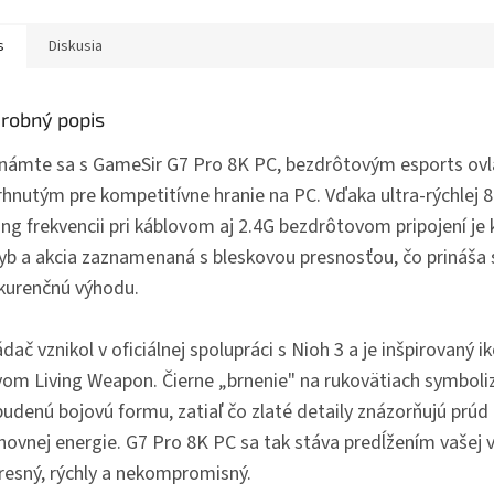
s
Diskusia
robný popis
námte sa s GameSir G7 Pro 8K PC, bezdrôtovým esports o
rhnutým pre kompetitívne hranie na PC. Vďaka ultra-rýchlej 
ing frekvencii pri káblovom aj 2.4G bezdrôtovom pripojení je
yb a akcia zaznamenaná s bleskovou presnosťou, čo prináša
kurenčnú výhodu.
dač vznikol v oficiálnej spolupráci s Nioh 3 a je inšpirovaný 
vom Living Weapon. Čierne „brnenie" na rukovätiach symboli
budenú bojovú formu, zatiaľ čo zlaté detaily znázorňujú prúd
ovnej energie. G7 Pro 8K PC sa tak stáva predĺžením vašej vô
resný, rýchly a nekompromisný.