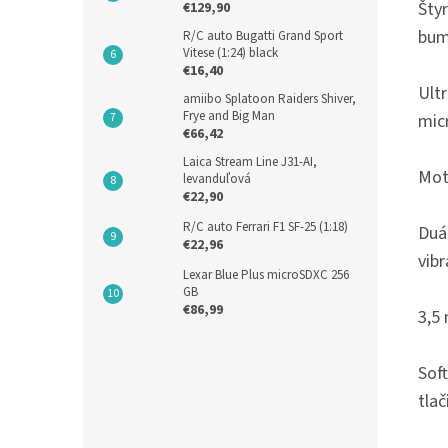
Šty
€129,90
bum
R/C auto Bugatti Grand Sport
Vitese (1:24) black
€16,40
Ultr
amiibo Splatoon Raiders Shiver,
Frye and Big Man
mic
€66,42
Laica Stream Line J31-AI,
Mot
levanduľová
€22,90
R/C auto Ferrari F1 SF-25 (1:18)
Duá
€22,96
vib
Lexar Blue Plus microSDXC 256
GB
€86,99
3,5
Sof
tlač