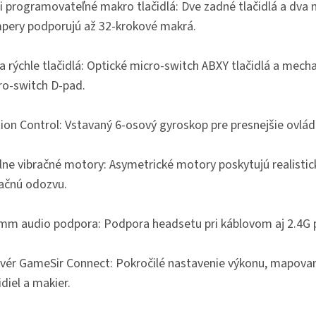
ri programovateľné makro tlačidlá: Dve zadné tlačidlá a dva 
pery podporujú až 32-krokové makrá.
a rýchle tlačidlá: Optické micro-switch ABXY tlačidlá a mech
ro-switch D-pad.
ion Control: Vstavaný 6-osový gyroskop pre presnejšie ovlád
lne vibračné motory: Asymetrické motory poskytujú realistic
račnú odozvu.
 mm audio podpora: Podpora headsetu pri káblovom aj 2.4G p
tvér GameSir Connect: Pokročilé nastavenie výkonu, mapova
idiel a makier.