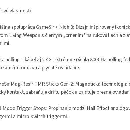
čové vlastnosti
iálna spolupráca GameSir × Nioh 3: Dizajn inšpirovaný ikoni
vom Living Weapon s čiernym „brnením" na rukovätiach a zla
ilmi.
z polling – kábel aj 2.4G: Extrémne rýchla 8000Hz polling fr
 okamžitú odozvu a plynulé ovládanie.
eSir Mag-Res™ TMR Sticks Gen-2: Magnetická technológia e
cký kontakt, zabraňuje driftu páčok a zaisťuje presné ovládan
l-Mode Trigger Stops: Prepínanie medzi Hall Effect analógo
ggermi a micro-switch triggermi.