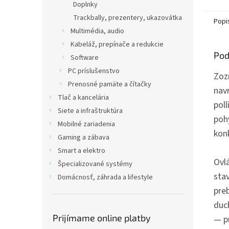
Doplnky
Trackbally, prezentery, ukazovátka
Popi
Multimédia, audio
Kabeláž, prepínače a redukcie
Pod
Software
PC príslušenstvo
Zoz
Prenosné pamäte a čítačky
nav
Tlač a kancelária
poll
Siete a infraštruktúra
poh
Mobilné zariadenia
kon
Gaming a zábava
Smart a elektro
Ovlá
Špecializované systémy
sta
Domácnosť, záhrada a lifestyle
pre
duch
Prijímame online platby
— p