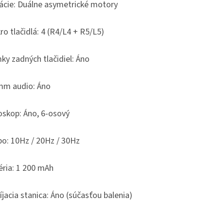
rácie: Duálne asymetrické motory
o tlačidlá: 4 (R4/L4 + R5/L5)
ky zadných tlačidiel: Áno
mm audio: Áno
oskop: Áno, 6-osový
bo: 10Hz / 20Hz / 30Hz
éria: 1 200 mAh
jacia stanica: Áno (súčasťou balenia)