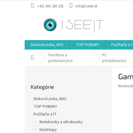
Prejsť
+421 905 288 228
info@iseeit.sk
na
obsah
Diskové polia, NAS
TOP PONUKY
Počítače a I
Periférie a
PC
Domov
príslušenstvo
príslušenstvo
B
Game
o
Preskočiť
č
Priemer
Neohod
Kategórie
kategórie
n
hodnote
ý
produkt
Diskové polia, NAS
p
je
TOP PONUKY
0,0
a
z
Počítače a IT
n
5
e
Notebooky a ultrabooky
hviezdič
l
Desktopy