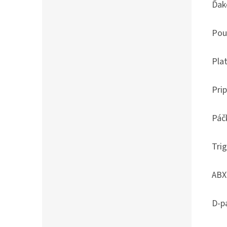
Ďak
Pou
Pla
Pri
Páč
Trig
ABX
D-p