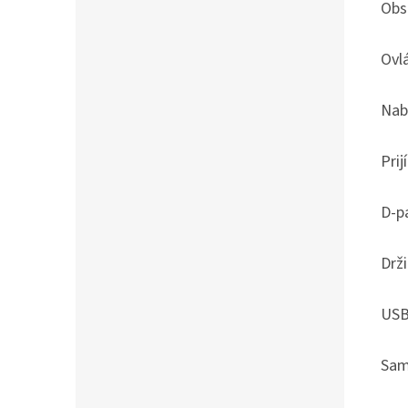
Obs
Ovl
Nabí
Pri
D-p
Drži
USB
Sam