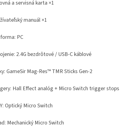
ovná a servisná karta ×1
žívateľský manuál ×1
tforma: PC
pojenie: 2.4G bezdrôtové / USB-C káblové
ky: GameSir Mag-Res™ TMR Sticks Gen-2
gery: Hall Effect analóg + Micro Switch trigger stops
Y: Optický Micro Switch
ad: Mechanický Micro Switch