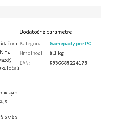
Dodatočné parametre
vládačom
Kategória
:
Gamepady pre PC
8K Hz
Hmotnosť
:
0.1 kg
 každý
EAN
:
6936685224179
 skutočnú
ikonickým
zuje
le v boji