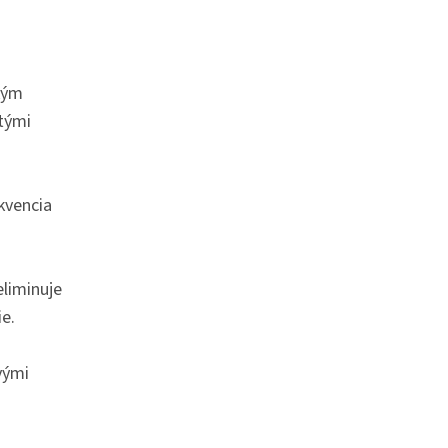
ckým
tými
ekvencia
liminuje
ie.
vými