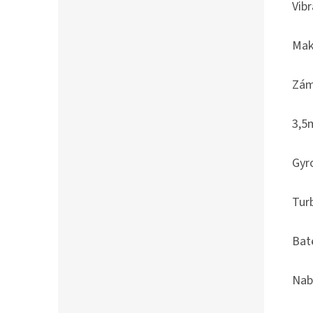
Vib
Makr
Zám
3,5
Gyr
Tur
Bat
Nabí