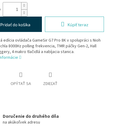
o
Pridať do košíka
Kúpiť teraz
á edícia ovládača GameSir G7 Pro 8K v spolupráci s Nioh
rýchla 8000Hz polling frekvencia, TMR páčky Gen-2, Hall
ggery, 4 makro tlačidlá a nabíjacia stanica.
informácie
OPÝTAŤ SA
ZDIEĽAŤ
Doručenie do druhého dňa
na akúkoľvek adresu