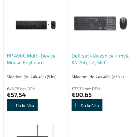
V
p
ý
r
p
o
i
d
s
u
p
k
r
t
o
o
HP 490C Multi-Device
Dell set klávesnice + myš,
d
v
Mouse Keyboard
KM746, CZ, SK Č.
u
k
t
Skladom (do 24h-48h)
(5 ks)
Skladom (do 24h-48h)
(>5 ks)
o
€46,78 bez DPH
€73,70 bez DPH
v
€57,54
€90,65
Do košíka
Do košíka