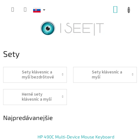
Prejsť
NÁKUP
na
obsah
KOŠÍK
Sety
Sety klávesnic a
Sety klávesníc a
myší bezdrôtové
myší
Herné sety
klávesníc a myší
Najpredávanejšie
HP 490C Multi-Device Mouse Keyboard