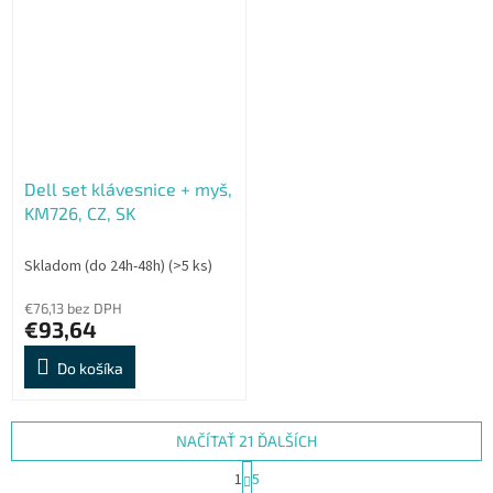
zařízeními a operačními
systémy. • Možnost...
Dell set klávesnice + myš,
KM726, CZ, SK
Skladom (do 24h-48h)
(>5 ks)
€76,13 bez DPH
€93,64
Do košíka
NAČÍTAŤ 21 ĎALŠÍCH
S
1
5
t