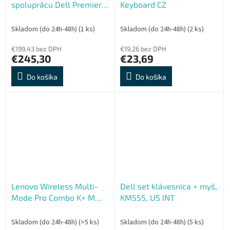
spoluprácu Dell Premier -
Keyboard CZ
KM900 - US
medzinárodná angličtina
Skladom (do 24h-48h)
(1 ks)
Skladom (do 24h-48h)
(2 ks)
(QWERTY) - podsvietená
€199,43 bez DPH
€19,26 bez DPH
€245,30
€23,69
Do košíka
Do košíka
Lenovo Wireless Multi-
Dell set klávesnica + myš,
Mode Pro Combo K+ M
KM555, US INT
6000
Skladom (do 24h-48h)
(>5 ks)
Skladom (do 24h-48h)
(5 ks)