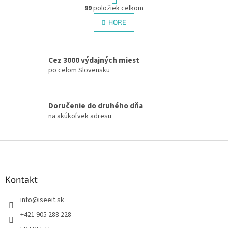
O
r
99
položiek celkom
v
á
l
HORE
n
á
k
d
o
v
a
a
Cez 3000 výdajných miest
c
n
i
po celom Slovensku
i
e
e
p
r
Doručenie do druhého dňa
v
na akúkoľvek adresu
k
y
v
Z
ý
á
p
p
i
s
ä
Kontakt
u
t
info
@
iseeit.sk
i
e
+421 905 288 228