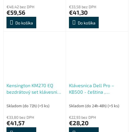
€48,42 bez DPH
€33,58 bez DPH
€59,56
€41,30
Do košíka
Do košíka
Kensington KM270 EQ
Klávesnica Dell Pro –
bezdrátový set klávesnice
KB500 - čeština ,
a myši CZ, SK
slovenčina (QWERTZ)
Skladom (do 72h)
(>5 ks)
Skladom (do 24h-48h)
(>5 ks)
€33,80 bez DPH
€22,93 bez DPH
€41,57
€28,20