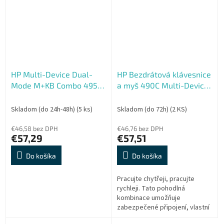
HP Multi-Device Dual-
HP Bezdrátová klávesnice
Mode M+KB Combo 495C
a myš 490C Multi-Device
CZSK
Dual-Mode - černá
Skladom (do 24h-48h)
(5 ks)
Skladom (do 72h)
(2 KS)
€46,58 bez DPH
€46,76 bez DPH
€57,29
€57,51
Do košíka
Do košíka
Pracujte chytřeji, pracujte
rychleji. Tato pohodlná
kombinace umožňuje
zabezpečené připojení, vlastní
zkratky a ovládání napříč