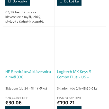
Do košíka
Do košíka
CZ/SK bezdrátový set
klávesnice a myši, lehký,
stylový a šetrný k planetě.
HP Bezdrátová klávesnica
Logitech MX Keys S
a myš 330
Combo Plus - US -
grafitová
Skladom (do 24h-48h)
(>5 ks)
Skladom (do 24h-48h)
(>5 ks)
€24,44 bez DPH
€154,64 bez DPH
€30,06
€190,21