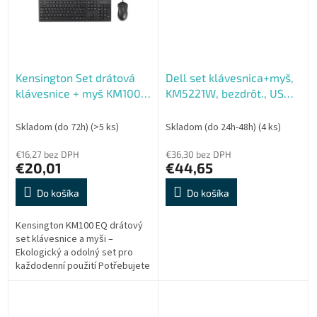
Kensington Set drátová
Dell set klávesnica+myš,
klávesnice + myš KM100
KM5221W, bezdrôt., US
EQ
biela
Skladom (do 72h)
(>5 ks)
Skladom (do 24h-48h)
(4 ks)
€16,27 bez DPH
€36,30 bez DPH
€20,01
€44,65
Do košíka
Do košíka
Kensington KM100 EQ drátový
set klávesnice a myši –
Ekologický a odolný set pro
každodenní použití Potřebujete
spolehlivý a ekologický set
klávesnice a myši? Kensington
KM100...