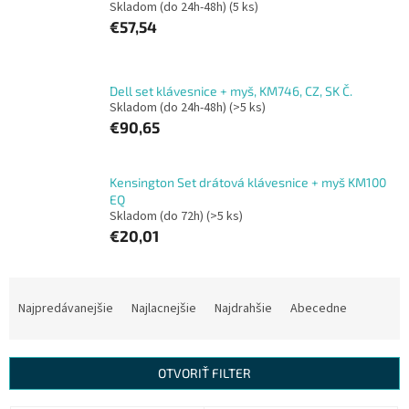
Skladom (do 24h-48h)
(5 ks)
€57,54
Dell set klávesnice + myš, KM746, CZ, SK Č.
Skladom (do 24h-48h)
(>5 ks)
€90,65
Kensington Set drátová klávesnice + myš KM100
EQ
Skladom (do 72h)
(>5 ks)
€20,01
R
a
Najpredávanejšie
Najlacnejšie
Najdrahšie
Abecedne
d
e
n
OTVORIŤ FILTER
i
e