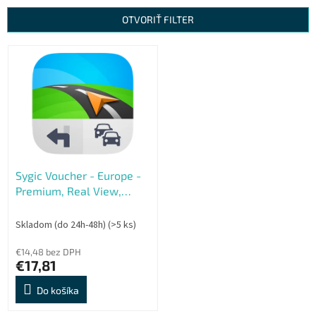
n
OTVORIŤ FILTER
i
e
V
p
ý
r
p
o
i
d
s
u
p
k
r
t
o
o
Sygic Voucher - Europe -
d
v
Premium, Real View,
u
Traffic, Lifetime
k
t
Skladom (do 24h-48h)
(>5 ks)
o
€14,48 bez DPH
v
€17,81
Do košíka