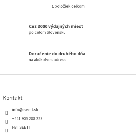
1
položiek celkom
O
v
l
á
Cez 3000 výdajných miest
d
po celom Slovensku
a
c
i
Doručenie do druhého dňa
e
na akúkoľvek adresu
p
r
v
Z
k
á
y
v
p
ý
ä
Kontakt
p
t
i
info
@
iseeit.sk
i
s
e
u
+421 905 288 228
FB I SEE IT