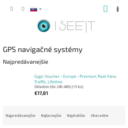
Prejsť
NÁKUP
na
obsah
KOŠÍK
GPS navigačné systémy
Najpredávanejšie
Sygic Voucher - Europe - Premium, Real View,
Traffic, Lifetime
Skladom (do 24h-48h)
(>5 ks)
€17,81
R
a
Najpredávanejšie
Najlacnejšie
Najdrahšie
Abecedne
d
e