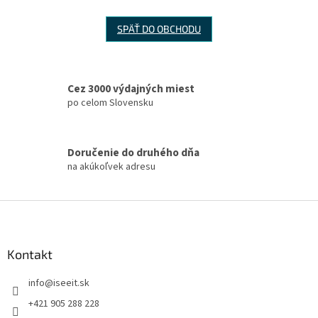
SPÄŤ DO OBCHODU
Cez 3000 výdajných miest
po celom Slovensku
Doručenie do druhého dňa
na akúkoľvek adresu
Z
á
p
ä
Kontakt
t
info
@
iseeit.sk
i
e
+421 905 288 228