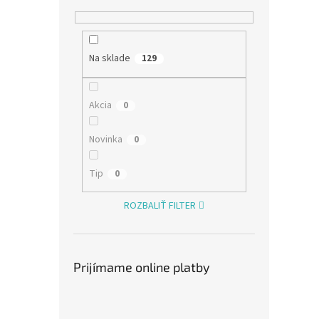
Na sklade
129
Akcia
0
Novinka
0
Tip
0
iPeg
Red B
ROZBALIŤ FILTER
N-Sw
€20,8
€25
Prijímame online platby