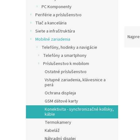
PC Komponenty
Periférie a príslušenstvo
Tlač a kancelária
R
Siete a infraštruktúra
a
Najpre
Mobilné zariadenia
d
Telefóny, hodinky a navigácie
e
Telefóny a smartphony
V
n
ý
i
Príslušenstvo k mobilom
p
e
Ostatné príslušenstvo
i
p
Vstupné zariadenia, klávesnice a
s
r
perá
p
o
Ochrana displeja
r
d
GSM dátové karty
o
u
Konektivita - synchronizačné kolísky,
d
k
káble
u
t
Termokamery
Sržia
k
o
Kabeláž
t
v
o
Náhradný displej