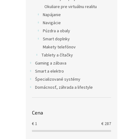
v
Okuliare pre virtuálnu realitu
Napájanie
€8,51
€10
Navigácie
Púzdra a obaly
Smart doplnky
Makety telefónov
Tablety a čítačky
Gaming a zábava
Smart a elektro
Špecializované systémy
Domácnosť, záhrada a lifestyle
iPeg
Game
Cena
Nint
€
1
€
287
€28,8
€35