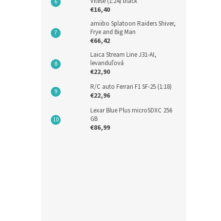
Vitese (1:24) black
€16,40
amiibo Splatoon Raiders Shiver,
Frye and Big Man
€66,42
Base
Laica Stream Line J31-AI,
Drži
levanduľová
€22,90
R/C auto Ferrari F1 SF-25 (1:18)
€22,96
€6,08
Lexar Blue Plus microSDXC 256
€7,
GB
€86,99