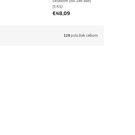
Skladom (do 24h-48h)
(5 KS)
€48,09
129
položiek celkom
ICQ-M-BK
Kód:
6974363712921
 Dash
iPega 9257 Gun-Shaped Herný
Ovládač Android, iOS, PS3, PS4, PC,
N-Switch, SmartTV Black