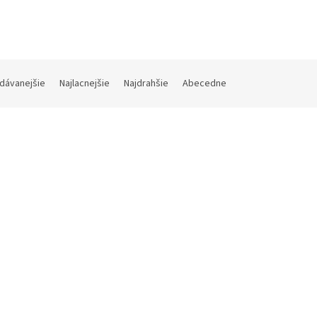
dávanejšie
Najlacnejšie
Najdrahšie
Abecedne
Kód:
FIXICQ-MIRR-BK
Kód:
FIX
k do auta FIXED Iconiq Mirror
Sržiak do auta FIXED Iconiq