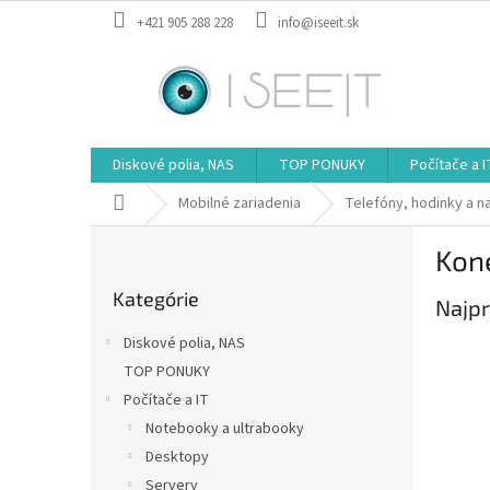
Prejsť
+421 905 288 228
info@iseeit.sk
na
obsah
Diskové polia, NAS
TOP PONUKY
Počítače a I
Domov
Mobilné zariadenia
Telefóny, hodinky a n
B
Kone
o
Preskočiť
č
Kategórie
kategórie
Najpr
n
ý
Diskové polia, NAS
p
TOP PONUKY
a
Počítače a IT
n
e
Notebooky a ultrabooky
l
Desktopy
Servery