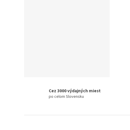
€78,2
€96
Cez 3000 výdajných miest
po celom Slovensku
Z
á