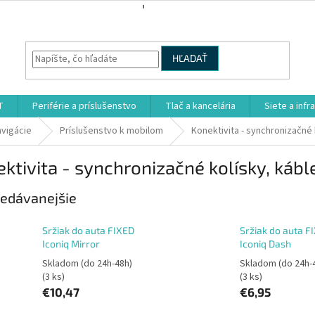
HĽADAŤ
T
Periférie a príslušenstvo
Tlač a kancelária
Siete a infr
avigácie
Príslušenstvo k mobilom
Konektivita - synchronizačné 
ktivita - synchronizačné kolísky, kábl
edávanejšie
Sržiak do auta FIXED
Sržiak do auta F
Iconiq Mirror
Iconiq Dash
Skladom (do 24h-48h)
Skladom (do 24h-
(3 ks)
(3 ks)
€10,47
€6,95