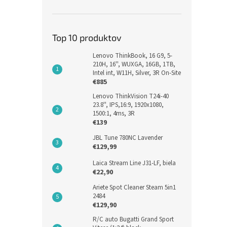
Top 10 produktov
Lenovo ThinkBook, 16 G9, 5-
210H, 16'', WUXGA, 16GB, 1TB,
Intel int, W11H, Silver, 3R On-Site
€885
Baseu
Lenovo ThinkVision T24i-40
do Au
23.8'', IPS,16:9, 1920x1080,
1500:1, 4ms, 3R
€139
JBL Tune 780NC Lavender
€8,12
€129,99
€9,
Laica Stream Line J31-LF, biela
€22,90
Ariete Spot Cleaner Steam 5in1
2484
€129,90
R/C auto Bugatti Grand Sport