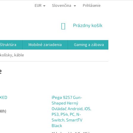
EUR
Slovenčina
Prihlásenie
NÁKUPNÝ
Prázdny košík
KOŠÍK
aštruktúra
Mobilné zariadenia
Gaming a zábava
Smart a e
kolísky, káble
e
IXED
iPega 9257 Gun-
Shaped Herný
Ovládač Android, iOS,
48h)
PS3, PS4, PC, N-
Switch, SmartTV
Black