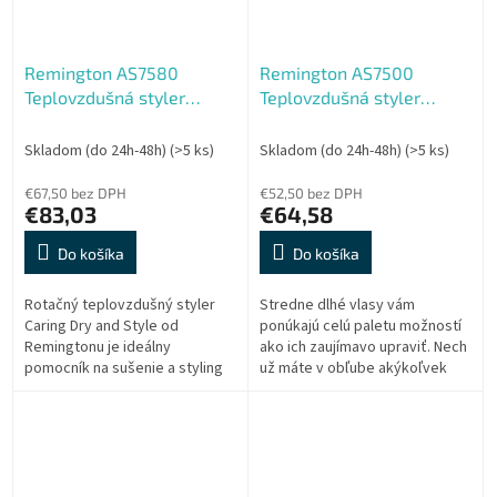
Remington AS7580
Remington AS7500
Teplovzdušná styler
Teplovzdušná styler
Caring 1000W Blow Dry &
Caring 1000W Blow Dry &
Style
Style
Skladom (do 24h-48h)
(>5 ks)
Skladom (do 24h-48h)
(>5 ks)
€67,50 bez DPH
€52,50 bez DPH
€83,03
€64,58
Do košíka
Do košíka
Rotačný teplovzdušný styler
Stredne dlhé vlasy vám
Caring Dry and Style od
ponúkajú celú paletu možností
Remingtonu je ideálny
ako ich zaujímavo upraviť. Nech
pomocník na sušenie a styling
už máte v obľube akýkoľvek
vlasov v jednom na doma aj na
účes, s teplovzdušným
cesty.
stylerom Caring 1000W Blow
Dry and Style si...