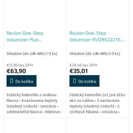
Revlon One-Step
Revlon One-Step
Volumizer Plus
Volumizer RVDR5222TE,
RVDR5298E
teal
Skladom (do 24h-48h)
(>5 ks)
Skladom (do 24h-48h)
(>5 ks)
€51,95 bez DPH
€28,46 bez DPH
€63,90
€35,01
Do košíka
Do košíka
Statický kulmofén s oválnou
Statický kulmofén 2v1 pre účes
hlavou • 4 nastavenia teploty
ako zo salónu • 3 nastavenia
(studený vzduch) • ionizácia •
teploty (studený vzduch) • 2
odnímateľná hlavica • titánovo-
rýchlosti fúkania • ionizácia •
keramický povrch • príkon 820
keramický povrch • príkon 820
W • oválna sušiaca kefa na...
W • oválna hlava s...