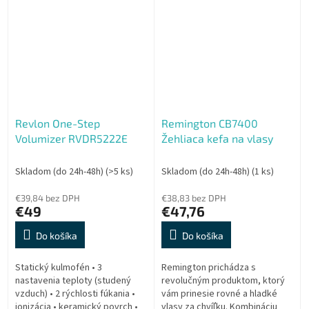
W • oválna kefa s...
Revlon One-Step
Remington CB7400
Volumizer RVDR5222E
Žehliaca kefa na vlasy
Skladom (do 24h-48h)
(>5 ks)
Skladom (do 24h-48h)
(1 ks)
€39,84 bez DPH
€38,83 bez DPH
€49
€47,76
Do košíka
Do košíka
Statický kulmofén • 3
Remington prichádza s
nastavenia teploty (studený
revolučným produktom, ktorý
vzduch) • 2 rýchlosti fúkania •
vám prinesie rovné a hladké
ionizácia • keramický povrch •
vlasy za chvíľku. Kombináciu