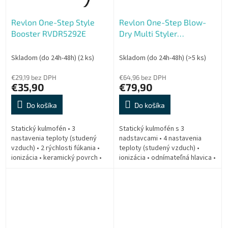
Revlon One-Step Style
Revlon One-Step Blow-
Booster RVDR5292E
Dry Multi Styler
RVDR5333E
Skladom (do 24h-48h)
(2 ks)
Skladom (do 24h-48h)
(>5 ks)
€29,19 bez DPH
€64,96 bez DPH
€35,90
€79,90
Do košíka
Do košíka
Statický kulmofén • 3
Statický kulmofén s 3
nastavenia teploty (studený
nadstavcami • 4 nastavenia
vzduch) • 2 rýchlosti fúkania •
teploty (studený vzduch) •
ionizácia • keramický povrch •
ionizácia • odnímateľná hlavica •
príkon 820 W • okrúhla kefa s
titánovo-keramický povrch •
priemerom 38 mm
príkon 820 W