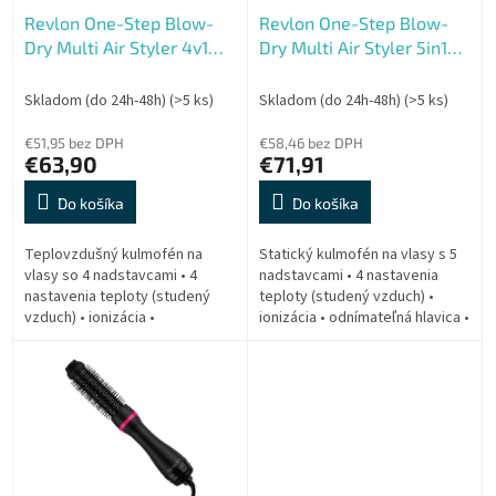
o
o
Revlon One-Step Blow-
Revlon One-Step Blow-
d
v
Dry Multi Air Styler 4v1
Dry Multi Air Styler 5in1
u
RVDR5373E
RVDR5371E
k
t
Skladom (do 24h-48h)
(>5 ks)
Skladom (do 24h-48h)
(>5 ks)
o
€51,95 bez DPH
€58,46 bez DPH
v
€63,90
€71,91
Do košíka
Do košíka
Teplovzdušný kulmofén na
Statický kulmofén na vlasy s 5
vlasy so 4 nadstavcami • 4
nadstavcami • 4 nastavenia
nastavenia teploty (studený
teploty (studený vzduch) •
vzduch) • ionizácia •
ionizácia • odnímateľná hlavica •
odnímateľná hlavica • titánovo-
titánovo-keramický povrch •
keramický povrch • 820 W
820 W