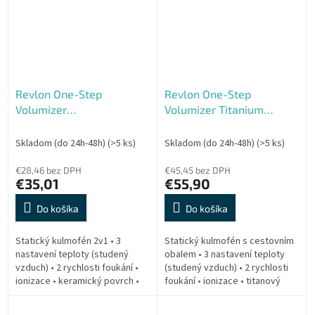
Revlon One-Step
Revlon One-Step
Volumizer
Volumizer Titanium
RVDR5222MUKE, mint
RVDR5279UKE
Skladom (do 24h-48h)
(>5 ks)
Skladom (do 24h-48h)
(>5 ks)
€28,46 bez DPH
€45,45 bez DPH
€35,01
€55,90
Do košíka
Do košíka
Statický kulmofén 2v1 • 3
Statický kulmofén s cestovním
nastavení teploty (studený
obalem • 3 nastavení teploty
vzduch) • 2 rychlosti foukání •
(studený vzduch) • 2 rychlosti
ionizace • keramický povrch •
foukání • ionizace • titanový
příkon 820 W • oválný kartáč o
povrch • příkon 820W • oválný
průměru 11 cm
kartáč o průměru 11 cm