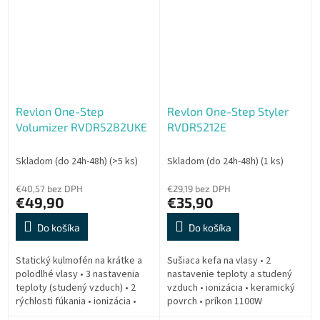
Revlon One-Step
Revlon One-Step Styler
Volumizer RVDR5282UKE
RVDR5212E
Skladom (do 24h-48h)
(>5 ks)
Skladom (do 24h-48h)
(1 ks)
€40,57 bez DPH
€29,19 bez DPH
€49,90
€35,90
Do košíka
Do košíka
Statický kulmofén na krátke a
Sušiaca kefa na vlasy • 2
polodlhé vlasy • 3 nastavenia
nastavenie teploty a studený
teploty (studený vzduch) • 2
vzduch • ionizácia • keramický
rýchlosti fúkania • ionizácia •
povrch • príkon 1100W
keramický povrch • príkon 820