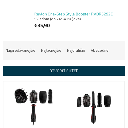
Revlon One-Step Style Booster RVDR5292E
Skladom (do 24h-48h)
(2 ks)
€35,90
R
a
Najpredávanejšie
Najlacnejšie
Najdrahšie
Abecedne
d
e
n
OTVORIŤ FILTER
i
e
V
p
ý
r
p
o
i
d
s
u
p
k
r
t