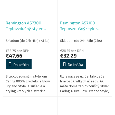
Remington AS7300
Remington AS7100
Teplovzdušný styler
Teplovzdušný styler
Caring 800W Blow Dry &
Caring 400 W Blow Dry &
Style
Style
Skladom (do 24h-48h)
(>5 ks)
Skladom (do 24h-48h)
(2 ks)
€38,75 bez DPH
€26,25 bez DPH
€47,66
€32,29
Do košíka
Do košíka
S teplovzdušným stylerom
Už je načase užiť si ľahkosť a
Caring 800 W z kolekcie Blow
hravosť krátkych účesov. Ak
Dry and Style je sušenie a
máte doma teplovzdušný styler
styling krátkych a stredne
Caring 400W Blow Dry and Style,
dlhých vlasov oveľa ľahší a
tak už nepotrebujete žehličku
rýchlejší.
na vlasy ani fén.