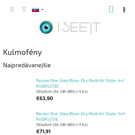
Prejsť
NÁKUP
na
obsah
KOŠÍK
Kulmofény
Najpredávanejšie
Revlon One-Step Blow-Dry Multi Air Styler 4v1
RVDR5373E
Skladom (do 24h-48h)
(>5 ks)
€63,90
Revlon One-Step Blow-Dry Multi Air Styler 5in1
RVDR5371E
Skladom (do 24h-48h)
(>5 ks)
€71,91