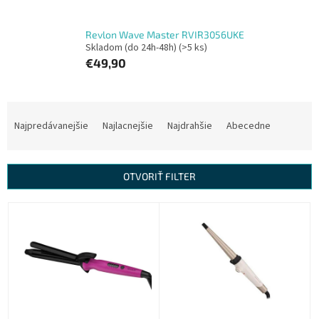
Revlon Wave Master RVIR3056UKE
Skladom (do 24h-48h)
(>5 ks)
€49,90
R
a
Najpredávanejšie
Najlacnejšie
Najdrahšie
Abecedne
d
e
n
OTVORIŤ FILTER
i
e
V
p
ý
r
p
o
i
d
s
u
p
k
r
t