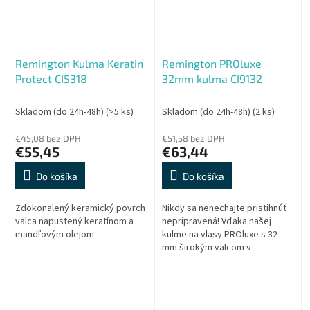
Remington Kulma Keratin
Remington PROluxe
Protect CI5318
32mm kulma CI9132
Skladom (do 24h-48h)
(>5 ks)
Skladom (do 24h-48h)
(2 ks)
€45,08 bez DPH
€51,58 bez DPH
€55,45
€63,44
Do košíka
Do košíka
Zdokonalený keramický povrch
Nikdy sa nenechajte pristihnúť
valca napustený keratínom a
nepripravená! Vďaka našej
mandľovým olejom
kulme na vlasy PROluxe s 32
mm širokým valcom v
perlovozlatistom dizajne,
dosiahnete dlhotrvajúce
výsledky, ktoré sú...