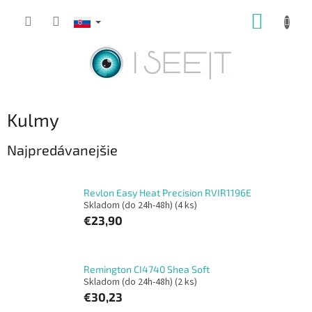
Prejsť
NÁKUP
na
obsah
KOŠÍK
Kulmy
Najpredávanejšie
Revlon Easy Heat Precision RVIR1196E
Skladom (do 24h-48h)
(4 ks)
€23,90
Remington CI4740 Shea Soft
Skladom (do 24h-48h)
(2 ks)
€30,23