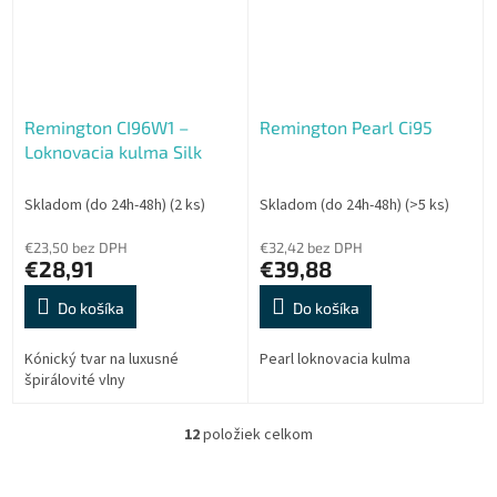
Remington CI96W1 –
Remington Pearl Ci95
Loknovacia kulma Silk
Skladom (do 24h-48h)
(2 ks)
Skladom (do 24h-48h)
(>5 ks)
€23,50 bez DPH
€32,42 bez DPH
€28,91
€39,88
Do košíka
Do košíka
Kónický tvar na luxusné
Pearl loknovacia kulma
špirálovité vlny
12
položiek celkom
O
v
l