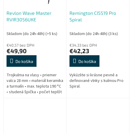
Revlon Wave Master
Remington CI5519 Pro
RVIR3056UKE
Spiral
Skladom (do 24h-48h)
(>5 ks)
Skladom (do 24h-48h)
(3 ks)
€40,57 bez DPH
€34,33 bez DPH
€49,90
€42,23
Do košíka
Do košíka
Trojkulma na vlasy • priemer
Vykúzlite si krásne pevné a
valca 28 mm • materiál keramika
definované vlnky s kulmou Pro
a turmalín • max. teplota 190 °C
Spiral.
• studená špička • počet teplôt
30 • dĺžka prívodného kábla 2,5
m