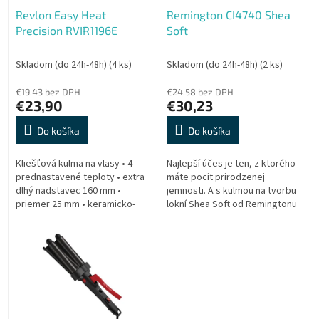
o
o
Revlon Easy Heat
Remington CI4740 Shea
d
v
Precision RVIR1196E
Soft
u
k
t
Skladom (do 24h-48h)
(4 ks)
Skladom (do 24h-48h)
(2 ks)
o
€19,43 bez DPH
€24,58 bez DPH
v
€23,90
€30,23
Do košíka
Do košíka
Kliešťová kulma na vlasy • 4
Najlepší účes je ten, z ktorého
prednastavené teploty • extra
máte pocit prirodzenej
dlhý nadstavec 160 mm •
jemnosti. A s kulmou na tvorbu
priemer 25 mm • keramicko-
lokní Shea Soft od Remingtonu
turmalínový povrch • dĺžka
vytvoríte ten najlepších účes zo
kábla 1,8 m •
zvlnených vlasov.