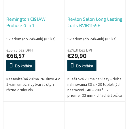
Remington CI91AW
Revlon Salon Long Lasting
Proluxe 4 in 1
Curls RVIR1159E
Skladom (do 24h-48h)
(>5 ks)
Skladom (do 24h-48h)
(>5 ks)
€55,75 bez DPH
€24,31 bez DPH
€68,57
€29,90
Do košíka
Do košíka
Nastaviteľná kulma PROluxe 4 v
Kliešťová kulma na vlasy • doba
1 vám umožní vytvárať štyri
nahrievania 30 s • 20 teplotných
rôzne druhy vĺn.
nastavení 140 – 200 °C •
priemer 32 mm • chladná špička