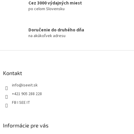
á
Cez 3000 výdajných miest
d
po celom Slovensku
a
c
i
Doručenie do druhého dňa
e
na akúkoľvek adresu
p
r
v
Z
k
á
y
v
p
ý
ä
Kontakt
p
t
i
info
@
iseeit.sk
i
s
e
u
+421 905 288 228
FB I SEE IT
Informácie pre vás