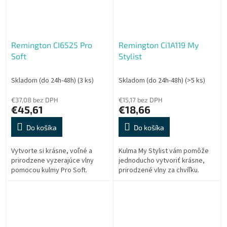
Remington CI6525 Pro
Remington Ci1A119 My
Soft
Stylist
Skladom (do 24h-48h)
(3 ks)
Skladom (do 24h-48h)
(>5 ks)
€37,08 bez DPH
€15,17 bez DPH
€45,61
€18,66
Do košíka
Do košíka
Vytvorte si krásne, voľné a
Kulma My Stylist vám pomôže
prirodzene vyzerajúce vlny
jednoducho vytvoriť krásne,
pomocou kulmy Pro Soft.
prirodzené vlny za chvíľku.