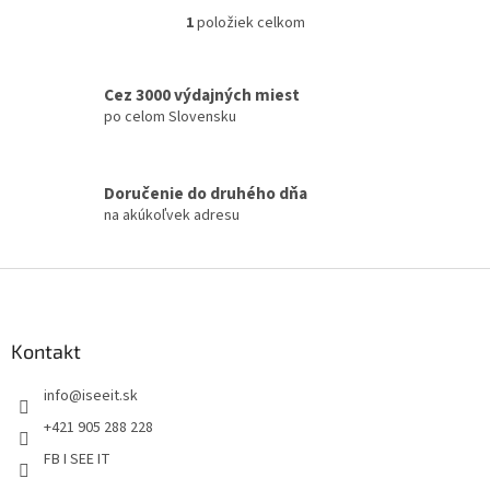
1
položiek celkom
O
v
l
á
Cez 3000 výdajných miest
d
po celom Slovensku
a
c
i
Doručenie do druhého dňa
e
na akúkoľvek adresu
p
r
v
Z
k
á
y
v
p
ý
ä
Kontakt
p
t
i
info
@
iseeit.sk
i
s
e
u
+421 905 288 228
FB I SEE IT