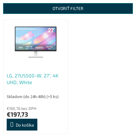
n
OTVORIŤ FILTER
i
e
V
p
ý
r
p
o
i
d
s
u
p
k
r
t
o
o
LG, 27US500-W, 27'', 4K
d
v
UHD, White
u
k
t
Skladom (do 24h-48h)
(>5 ks)
o
€160,76 bez DPH
v
€197,73
Do košíka