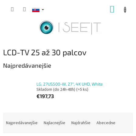
Prejsť
NÁKUP
na
obsah
KOŠÍK
LCD-TV 25 až 30 palcov
Najpredávanejšie
LG, 27US500-W, 27'', 4K UHD, White
Skladom (do 24h-48h)
(>5 ks)
€197,73
R
a
Najpredávanejšie
Najlacnejšie
Najdrahšie
Abecedne
d
e