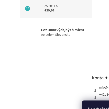
AS-60BT-A
€29,99
Cez 3000 výdajných miest
po celom Slovensku
Z
á
p
ä
t
Kontakt
i
e
info
@
+421 9
FB I SE