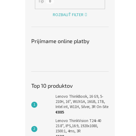
Tip
0
ROZBALIŤ FILTER
Prijímame online platby
Top 10 produktov
Lenovo ThinkBook, 16 G9, 5-
210H, 16'', WUXGA, 16GB, 1TB,
Intel int, W11H, Silver, 3R On-Site
€885
Lenovo ThinkVision T24i-40
23.8'', IPS,16:9, 1920x1080,
1500:1, 4ms, 3R