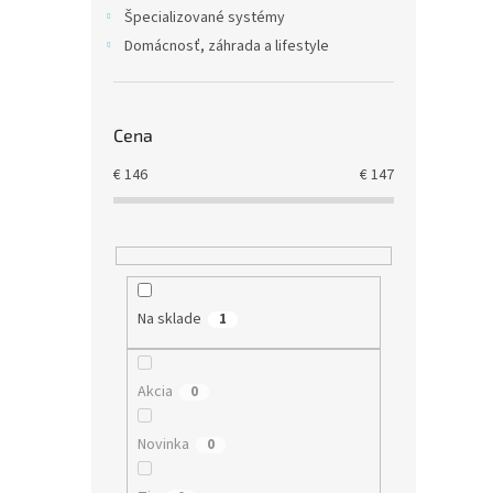
Špecializované systémy
Domácnosť, záhrada a lifestyle
Cena
€
146
€
147
Na sklade
1
Akcia
0
Novinka
0