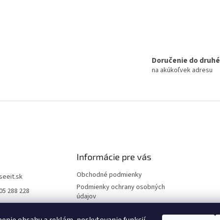
Doručenie do druh
na akúkoľvek adresu
Informácie pre vás
Obchodné podmienky
iseeit.sk
Podmienky ochrany osobných
05 288 228
údajov
E IT
Doprava a platba