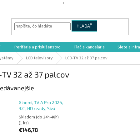
HĽADAŤ
T
Periférie a príslušenstvo
Tlač a kancelária
Siete a infr
systémy
LCD televízory
LCD-TV 32 až 37 palcov
TV 32 až 37 palcov
edávanejšie
Xiaomi, TV A Pro 2026,
32'', HD ready, Sivá
Skladom (do 24h-48h)
(1 ks)
€146,78