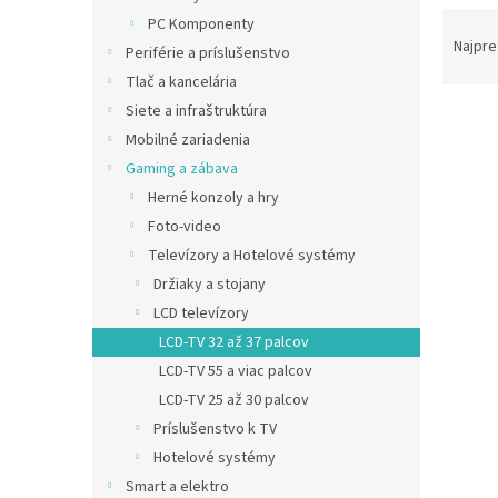
R
PC Komponenty
a
Najpre
Periférie a príslušenstvo
d
Tlač a kancelária
e
Siete a infraštruktúra
V
n
ý
Mobilné zariadenia
i
p
e
Gaming a zábava
i
p
Herné konzoly a hry
s
r
Foto-video
p
o
Televízory a Hotelové systémy
r
d
Držiaky a stojany
o
u
d
k
LCD televízory
u
t
LCD-TV 32 až 37 palcov
Xiaom
k
o
LCD-TV 55 a viac palcov
ready
t
v
LCD-TV 25 až 30 palcov
o
Príslušenstvo k TV
v
Hotelové systémy
€119,3
Smart a elektro
€14