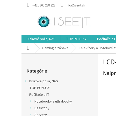
Prejsť
+421 905 288 228
info@iseeit.sk
na
obsah
Diskové polia, NAS
TOP PONUKY
Počítače a I
Domov
Gaming a zábava
Televízory a Hotelové 
B
LCD-
o
Preskočiť
č
Kategórie
kategórie
Najpr
n
ý
Diskové polia, NAS
p
TOP PONUKY
a
Počítače a IT
n
e
Notebooky a ultrabooky
l
Desktopy
Servery