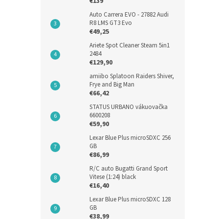
€139
Auto Carrera EVO - 27882 Audi
R8 LMS GT3 Evo
€49,25
Ariete Spot Cleaner Steam 5in1
2484
€129,90
amiibo Splatoon Raiders Shiver,
Frye and Big Man
€66,42
STATUS URBANO vákuovačka
6600208
€59,90
Lexar Blue Plus microSDXC 256
GB
€86,99
R/C auto Bugatti Grand Sport
Vitese (1:24) black
€16,40
Lexar Blue Plus microSDXC 128
GB
€38,99