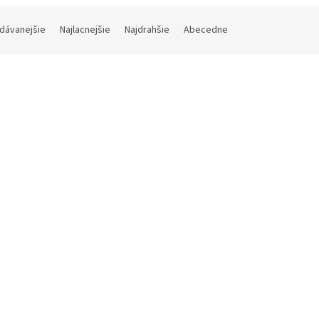
dávanejšie
Najlacnejšie
Najdrahšie
Abecedne
Kód:
6941948705524
i, TV A Pro 2026, 32'', HD
, Sivá
Skladom (do 24h-48h)
(1 ks)
3 bez DPH
6,78
Do košíka