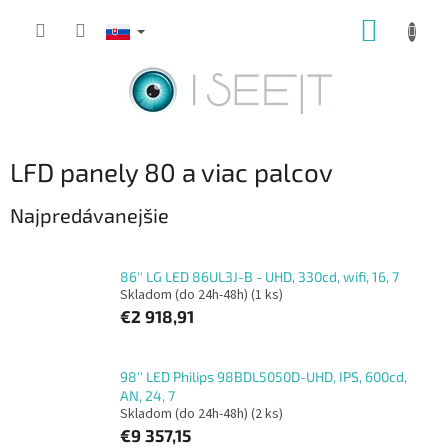
Prejsť
NÁKUP
na
obsah
KOŠÍK
LFD panely 80 a viac palcov
Najpredávanejšie
86'' LG LED 86UL3J-B - UHD, 330cd, wifi, 16, 7
Skladom (do 24h-48h)
(1 ks)
€2 918,91
98'' LED Philips 98BDL5050D-UHD, IPS, 600cd,
AN, 24, 7
Skladom (do 24h-48h)
(2 ks)
€9 357,15