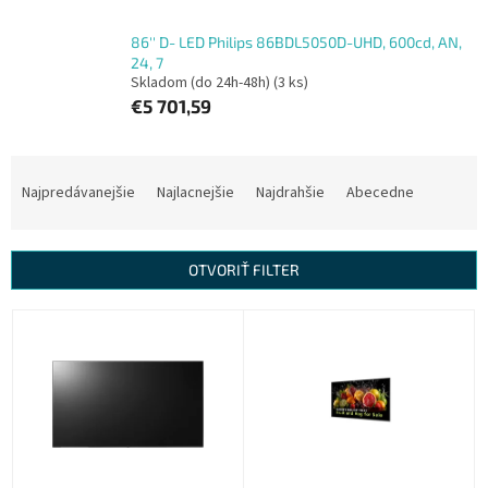
86'' D- LED Philips 86BDL5050D-UHD, 600cd, AN,
24, 7
Skladom (do 24h-48h)
(3 ks)
€5 701,59
R
a
Najpredávanejšie
Najlacnejšie
Najdrahšie
Abecedne
d
e
n
OTVORIŤ FILTER
i
e
V
p
ý
r
p
o
i
d
s
u
p
k
r
t