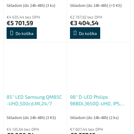
Skladom (do 24h-48h)
(3 ks)
Skladom (do 24h-48h)
(>5 KS)
€4 635,44 bez DPH
€2 767,92 bez DPH
€5 701,59
€3 404,54
Do košíka
Do košíka
85'' LED Samsung QM85C
98'' D-LED Philips
-UHD,500cd,MI,24/7
98BDL3650Q-UHD, IPS,
400cd, AN, 18, 7
Skladom (do 24h-48h)
(3 KS)
Skladom (do 24h-48h)
(2 ks)
€4 135,64 bez DPH
€7 607,44 bez DPH