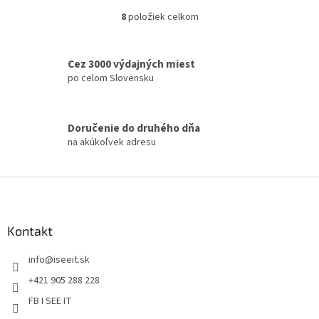
8
položiek celkom
O
v
l
á
Cez 3000 výdajných miest
d
po celom Slovensku
a
c
i
Doručenie do druhého dňa
e
na akúkoľvek adresu
p
r
v
Z
k
á
y
v
p
ý
ä
Kontakt
p
t
i
info
@
iseeit.sk
i
s
e
u
+421 905 288 228
FB I SEE IT