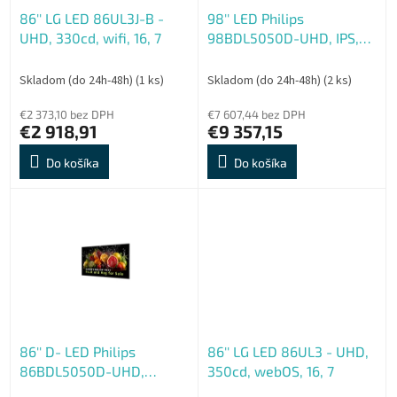
o
o
86'' LG LED 86UL3J-B -
98'' LED Philips
d
v
UHD, 330cd, wifi, 16, 7
98BDL5050D-UHD, IPS,
u
600cd, AN, 24, 7
k
t
Skladom (do 24h-48h)
(1 ks)
Skladom (do 24h-48h)
(2 ks)
o
€2 373,10 bez DPH
€7 607,44 bez DPH
v
€2 918,91
€9 357,15
Do košíka
Do košíka
86'' D- LED Philips
86'' LG LED 86UL3 - UHD,
86BDL5050D-UHD,
350cd, webOS, 16, 7
600cd, AN, 24, 7