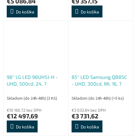
€5 086,84
€9 357,15
Do košíka
Do košíka
98'' LG LED 98UH5J-H -
85'' LED Samsung QB85C
UHD, 500cd, 24, 7
- UHD, 300cd, MI, 16, 7
Skladom (do 24h-48h)
(3 KS)
Skladom (do 24h-48h)
(>5 ks)
€10 160,72 bez DPH
€3 033,84 bez DPH
€12 497,69
€3 731,62
Do košíka
Do košíka