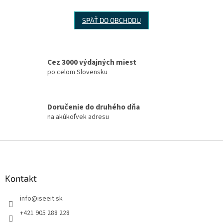
SPÄŤ DO OBCHODU
Cez 3000 výdajných miest
po celom Slovensku
Doručenie do druhého dňa
na akúkoľvek adresu
Z
á
p
ä
Kontakt
t
info
@
iseeit.sk
i
e
+421 905 288 228