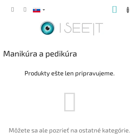
Prejsť
NÁKUP
na
obsah
KOŠÍK
Manikúra a pedikúra
Produkty ešte len pripravujeme.
Môžete sa ale pozrieť na ostatné kategórie.