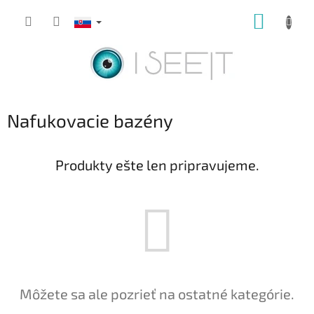
Prejsť
NÁKUP
na
obsah
KOŠÍK
Nafukovacie bazény
Produkty ešte len pripravujeme.
Môžete sa ale pozrieť na ostatné kategórie.