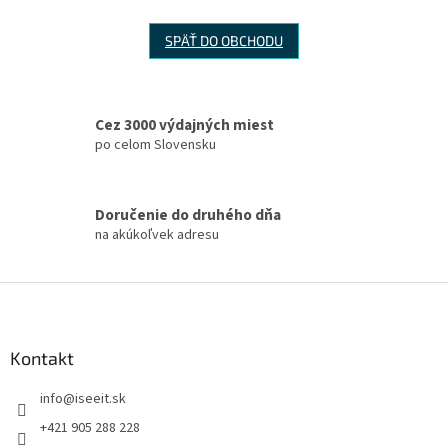
SPÄŤ DO OBCHODU
Cez 3000 výdajných miest
po celom Slovensku
Doručenie do druhého dňa
na akúkoľvek adresu
Z
á
p
ä
Kontakt
t
info
@
iseeit.sk
i
e
+421 905 288 228