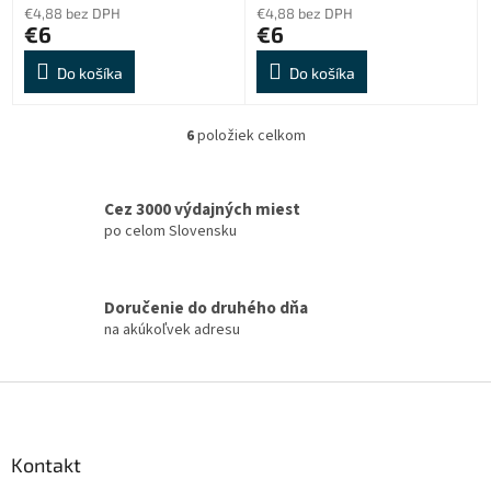
€4,88 bez DPH
€4,88 bez DPH
€6
€6
Do košíka
Do košíka
6
položiek celkom
O
v
l
á
Cez 3000 výdajných miest
d
po celom Slovensku
a
c
i
Doručenie do druhého dňa
e
na akúkoľvek adresu
p
r
v
Z
k
á
y
v
p
ý
ä
Kontakt
p
t