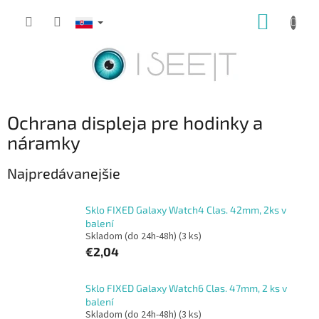
Prejsť
NÁKUP
na
obsah
KOŠÍK
Ochrana displeja pre hodinky a
náramky
Najpredávanejšie
Sklo FIXED Galaxy Watch4 Clas. 42mm, 2ks v
balení
Skladom (do 24h-48h)
(3 ks)
€2,04
Sklo FIXED Galaxy Watch6 Clas. 47mm, 2 ks v
balení
Skladom (do 24h-48h)
(3 ks)