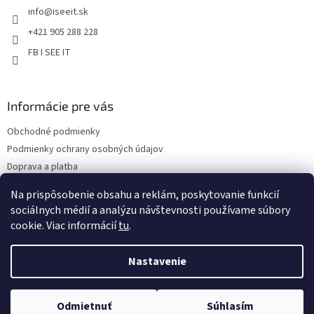
i
info
@
iseeit.sk
i
s
e
u
+421 905 288 228
FB I SEE IT
Informácie pre vás
Obchodné podmienky
Podmienky ochrany osobných údajov
Doprava a platba
Reklamácie
Na prispôsobenie obsahu a reklám, poskytovanie funkcií
Kontakty
sociálnych médií a analýzu návštevnosti používame súbory
cookie. Viac informácií
tu
.
Nastavenie
Copyright 2026
Eshop I SEE IT
. Všetky práva vyhradené.
Upraviť
Odmietnuť
Súhlasím
nastavenie cookies