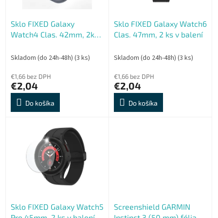
r
t
o
o
Sklo FIXED Galaxy
Sklo FIXED Galaxy Watch6
d
v
Watch4 Clas. 42mm, 2ks
Clas. 47mm, 2 ks v balení
u
v balení
k
t
Skladom (do 24h-48h)
(3 ks)
Skladom (do 24h-48h)
(3 ks)
o
€1,66 bez DPH
€1,66 bez DPH
v
€2,04
€2,04
Do košíka
Do košíka
Sklo FIXED Galaxy Watch5
Screenshield GARMIN
Pro 45mm, 2 ks v balení
Instinct 3 (50 mm) fólia