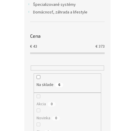
Špecializované systémy
Domácnosť, záhrada a lifestyle
Cena
€
43
€
373
Syno
Na sklade
6
€157,
Akcia
0
€19
Novinka
0