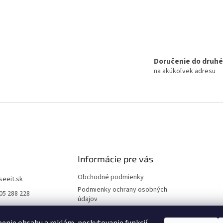
Doručenie do druh
na akúkoľvek adresu
Informácie pre vás
Obchodné podmienky
iseeit.sk
Podmienky ochrany osobných
05 288 228
údajov
E IT
Doprava a platba