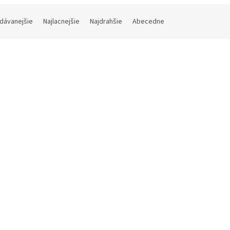
dávanejšie
Najlacnejšie
Najdrahšie
Abecedne
Kód:
DEVICELICENSE-X8-
Kód:
DEVICELI
logy™ Device License Pack 8
Synology™ Device License P
Skladom (do 24h-48h)
(4 ks)
Skladom (do 24h-
99 bez DPH
€170,89 bez DPH
2,68
Do košíka
€210,19
Do