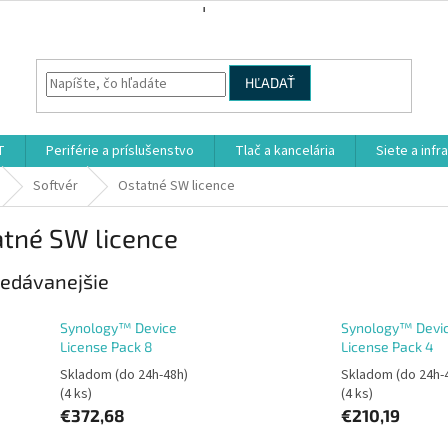
HĽADAŤ
T
Periférie a príslušenstvo
Tlač a kancelária
Siete a infr
Softvér
Ostatné SW licence
atné SW licence
edávanejšie
Synology™ Device
Synology™ Devi
License Pack 8
License Pack 4
Skladom (do 24h-48h)
Skladom (do 24h-
(4 ks)
(4 ks)
€372,68
€210,19