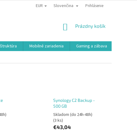
EUR
Slovenčina
Prihlásenie
NÁKUPNÝ
Prázdny košík
KOŠÍK
aštruktúra
Mobilné zariadenia
Gaming a zábava
Smart a e
ce
Synology C2 Backup -
500 GB
48h)
Skladom (do 24h-48h)
(3 ks)
€43,04