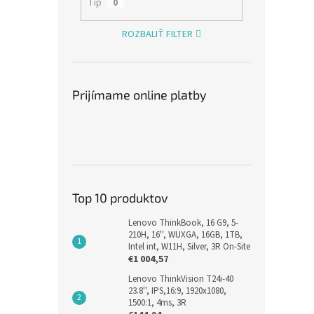
Tip
0
ROZBALIŤ FILTER
Prijímame online platby
Top 10 produktov
Lenovo ThinkBook, 16 G9, 5-
210H, 16'', WUXGA, 16GB, 1TB,
Intel int, W11H, Silver, 3R On-Site
€1 004,57
Lenovo ThinkVision T24i-40
23.8'', IPS,16:9, 1920x1080,
1500:1, 4ms, 3R