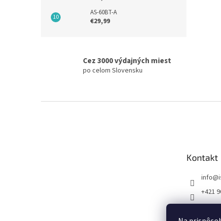
AS-60BT-A
€29,99
Cez 3000 výdajných miest
po celom Slovensku
Z
á
p
ä
t
Kontakt
i
e
info
@
+421 9
FB I SE