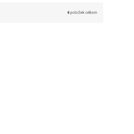
6
položiek celkom
CENSE-X4-
Kód:
C2-BACKUP500G-1Y-EU
ack 4
Synology C2 Backup - 500 GB
48h)
(4 ks)
Skladom (do 24h-48h)
(3 ks)
€34,99 bez DPH
 košíka
€43,04
Do košíka