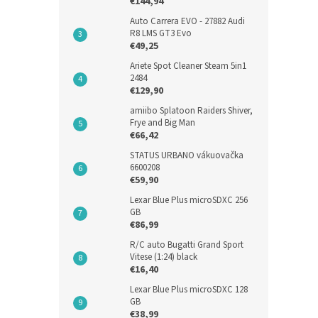
€144,94
Auto Carrera EVO - 27882 Audi
R8 LMS GT3 Evo
€49,25
Ariete Spot Cleaner Steam 5in1
2484
€129,90
amiibo Splatoon Raiders Shiver,
Frye and Big Man
€66,42
STATUS URBANO vákuovačka
6600208
€59,90
Lexar Blue Plus microSDXC 256
GB
€86,99
R/C auto Bugatti Grand Sport
Vitese (1:24) black
€16,40
Lexar Blue Plus microSDXC 128
GB
€38,99