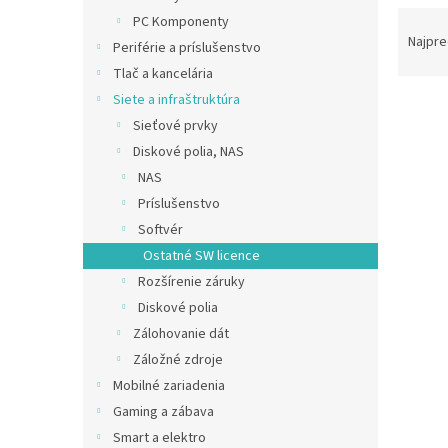
R
PC Komponenty
a
Najpre
Periférie a príslušenstvo
d
Tlač a kancelária
e
Siete a infraštruktúra
V
n
ý
Sieťové prvky
i
p
e
Diskové polia, NAS
i
p
NAS
s
r
Príslušenstvo
p
o
Softvér
r
d
Ostatné SW licence
o
u
d
k
Rozšírenie záruky
u
t
Diskové polia
Syno
k
o
Zálohovanie dát
t
v
Záložné zdroje
o
Mobilné zariadenia
v
Gaming a zábava
€302,
Smart a elektro
€37