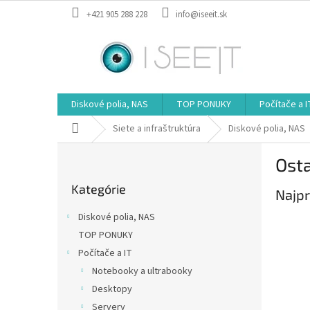
Prejsť
+421 905 288 228
info@iseeit.sk
na
obsah
Diskové polia, NAS
TOP PONUKY
Počítače a I
Domov
Siete a infraštruktúra
Diskové polia, NAS
B
Ost
o
Preskočiť
č
Kategórie
kategórie
Najpr
n
ý
Diskové polia, NAS
p
TOP PONUKY
a
Počítače a IT
n
e
Notebooky a ultrabooky
l
Desktopy
Servery