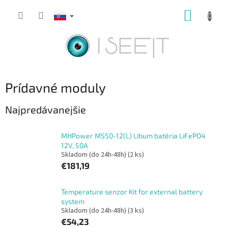
Prejsť
NÁKUP
na
obsah
KOŠÍK
Prídavné moduly
Najpredávanejšie
MHPower MS50-12(L) Lítium batéria LiFePO4
12V, 50A
Skladom (do 24h-48h)
(2 ks)
€181,19
Temperature senzor Kit for external battery
system
Skladom (do 24h-48h)
(3 ks)
€54,23