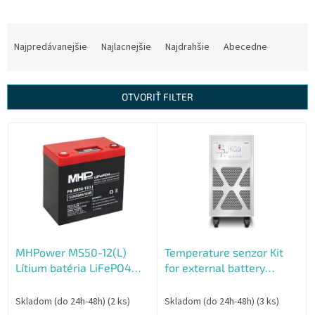
R
a
Najpredávanejšie
Najlacnejšie
Najdrahšie
Abecedne
d
e
n
OTVORIŤ FILTER
i
e
V
p
ý
r
p
o
i
d
s
u
p
k
r
t
o
o
MHPower MS50-12(L)
Temperature senzor Kit
d
v
Lítium batéria LiFePO4
for external battery
u
12V, 50A
system
k
t
Skladom (do 24h-48h)
(2 ks)
Skladom (do 24h-48h)
(3 ks)