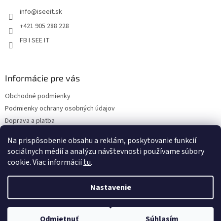
t
i
info
@
iseeit.sk
i
s
e
u
+421 905 288 228
FB I SEE IT
Informácie pre vás
Obchodné podmienky
Podmienky ochrany osobných údajov
Doprava a platba
Reklamácie
Na prispôsobenie obsahu a reklám, poskytovanie funkcií
Kontakty
sociálnych médií a analýzu návštevnosti používame súbory
cookie. Viac informácií
tu
.
Nastavenie
Copyright 2026
Eshop I SEE IT
. Všetky práva vyhradené.
Upraviť
Odmietnuť
Súhlasím
nastavenie cookies