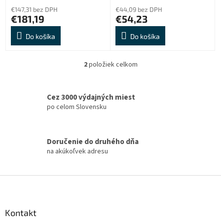
o
€147,31 bez DPH
€44,09 bez DPH
v
€181,19
€54,23
Do košíka
Do košíka
2
položiek celkom
O
v
l
á
Cez 3000 výdajných miest
d
po celom Slovensku
a
c
i
Doručenie do druhého dňa
e
na akúkoľvek adresu
p
r
v
Z
k
á
y
v
p
ý
ä
Kontakt
p